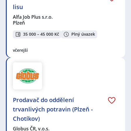
lisu
Alfa Job Plus s.r.o.
Plzeň
35 000 – 45 000 Kč
Plný úvazek
včerejší
Prodavač do oddělení
trvanlivých potravin (Plzeň -
Chotíkov)
Globus ČR, v.o.s.