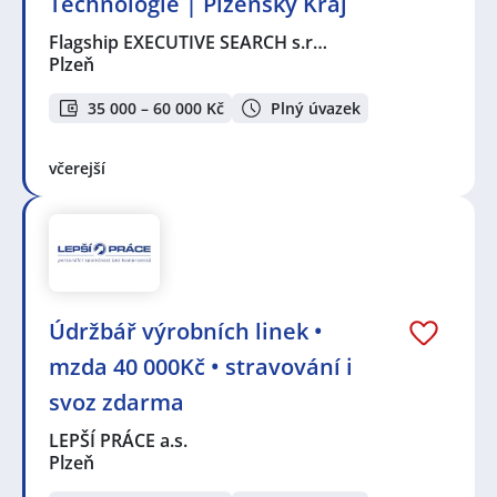
Technologie | Plzeňský Kraj
Flagship EXECUTIVE SEARCH s.r…
Plzeň
35 000 – 60 000 Kč
Plný úvazek
včerejší
Údržbář výrobních linek •
mzda 40 000Kč • stravování i
svoz zdarma
LEPŠÍ PRÁCE a.s.
Plzeň