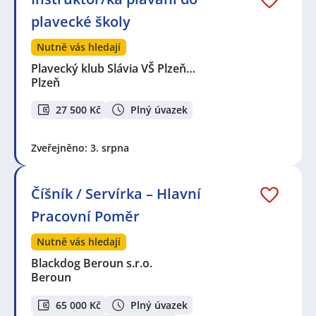
plavecké školy
Nutně vás hledají
Plavecký klub Slávia VŠ Plzeň…
Plzeň
27 500 Kč
Plný úvazek
Zveřejněno: 3. srpna
Číšník / Servírka – Hlavní
Pracovní Poměr
Nutně vás hledají
Blackdog Beroun s.r.o.
Beroun
65 000 Kč
Plný úvazek