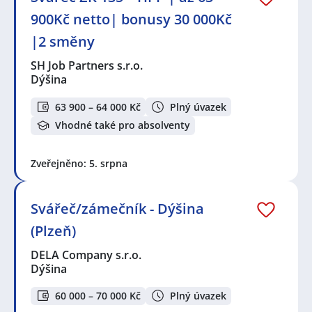
900Kč netto| bonusy 30 000Kč
|2 směny
SH Job Partners s.r.o.
Dýšina
63 900 – 64 000 Kč
Plný úvazek
Vhodné také pro absolventy
Zveřejněno: 5. srpna
Svářeč/zámečník - Dýšina
(Plzeň)
DELA Company s.r.o.
Dýšina
60 000 – 70 000 Kč
Plný úvazek