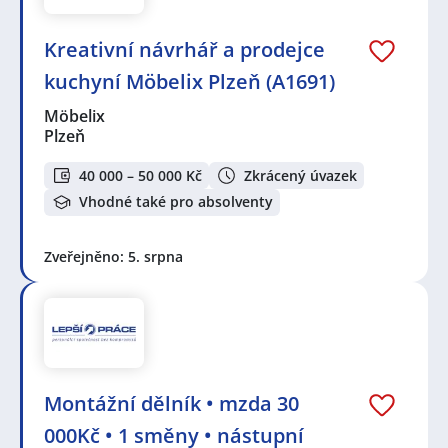
Kreativní návrhář a prodejce
kuchyní Möbelix Plzeň (A1691)
Möbelix
Plzeň
40 000 – 50 000 Kč
Zkrácený úvazek
Vhodné také pro absolventy
Zveřejněno: 5. srpna
Montážní dělník • mzda 30
000Kč • 1 směny • nástupní