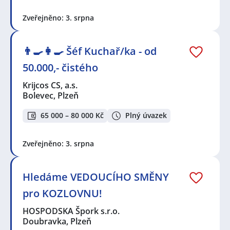
Zveřejněno: 3. srpna
👨‍🍳👩‍🍳​​​​​​​ Šéf Kuchař/ka - od
50.000,- čistého
Krijcos CS, a.s.
Bolevec, Plzeň
65 000 – 80 000 Kč
Plný úvazek
Zveřejněno: 3. srpna
Hledáme VEDOUCÍHO SMĚNY
pro KOZLOVNU!
HOSPODSKA Špork s.r.o.
Doubravka, Plzeň