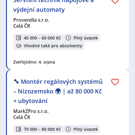
výdejní automaty
Provendia s.r.o.
Celá ČR
45 000 – 60 000 Kč
Plný úvazek
Vhodné také pro absolventy
Zveřejněno: 4. srpna
🔧 Montér regálových systémů
– Nizozemsko 🌍 | až 80 000 Kč
+ ubytování
MarkZPro s.r.o.
Celá ČR
70 000 – 80 000 Kč
Plný úvazek