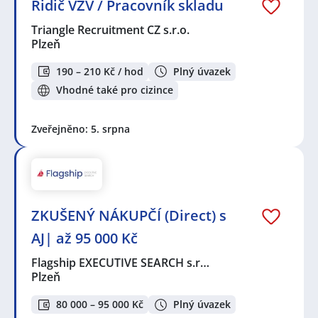
Řidič VZV / Pracovník skladu
Triangle Recruitment CZ s.r.o.
Plzeň
190 – 210 Kč / hod
Plný úvazek
Vhodné také pro cizince
Zveřejněno: 5. srpna
ZKUŠENÝ NÁKUPČÍ (Direct) s
AJ| až 95 000 Kč
Flagship EXECUTIVE SEARCH s.r…
Plzeň
80 000 – 95 000 Kč
Plný úvazek