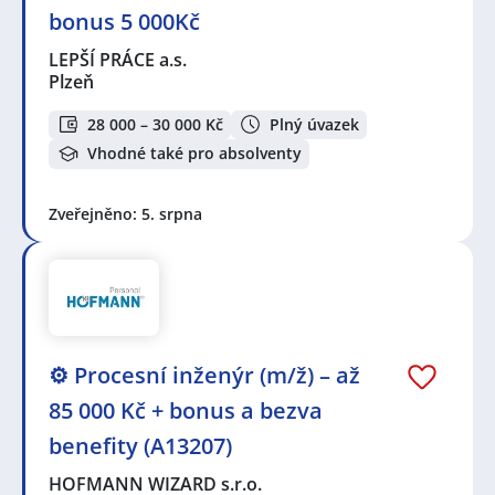
bonus 5 000Kč
LEPŠÍ PRÁCE a.s.
Plzeň
28 000 – 30 000 Kč
Plný úvazek
Vhodné také pro absolventy
Zveřejněno: 5. srpna
⚙️ Procesní inženýr (m/ž) – až
85 000 Kč + bonus a bezva
benefity (A13207)
HOFMANN WIZARD s.r.o.