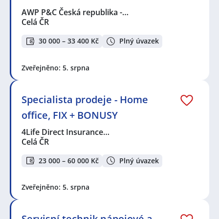
AWP P&C Česká republika -…
Celá ČR
30 000 – 33 400 Kč
Plný úvazek
Zveřejněno: 5. srpna
Specialista prodeje - Home
office, FIX + BONUSY
4Life Direct Insurance…
Celá ČR
23 000 – 60 000 Kč
Plný úvazek
Zveřejněno: 5. srpna
Servisní technik nápojové a