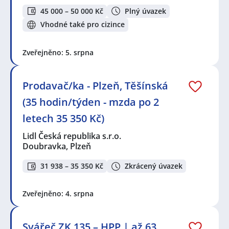
45 000 – 50 000 Kč
Plný úvazek
Vhodné také pro cizince
Zveřejněno: 5. srpna
Prodavač/ka - Plzeň, Těšínská
(35 hodin/týden - mzda po 2
letech 35 350 Kč)
Lidl Česká republika s.r.o.
Doubravka, Plzeň
31 938 – 35 350 Kč
Zkrácený úvazek
Zveřejněno: 4. srpna
Svářeč ZK 135 – HPP | až 63