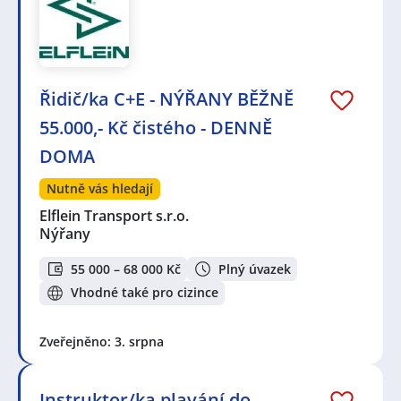
Řidič/ka C+E - NÝŘANY BĚŽNĚ
55.000,- Kč čistého - DENNĚ
DOMA
Nutně vás hledají
Elflein Transport s.r.o.
Nýřany
55 000 – 68 000 Kč
Plný úvazek
Vhodné také pro cizince
Zveřejněno: 3. srpna
Instruktor/ka plavání do