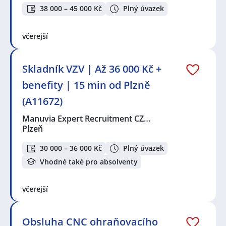
38 000 – 45 000 Kč
Plný úvazek
včerejší
Skladník VZV | Až 36 000 Kč +
benefity | 15 min od Plzně
(A11672)
Manuvia Expert Recruitment CZ…
Plzeň
30 000 – 36 000 Kč
Plný úvazek
Vhodné také pro absolventy
včerejší
Obsluha CNC ohraňovacího