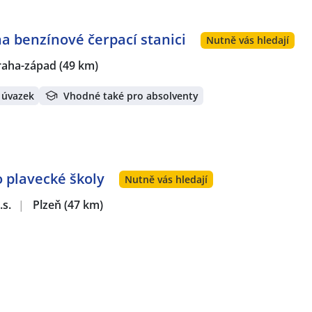
a benzínové čerpací stanici
Nutně vás hledají
raha-západ
(49 km)
 úvazek
Vhodné také pro absolventy
o plavecké školy
Nutně vás hledají
.s.
|
Plzeň
(47 km)