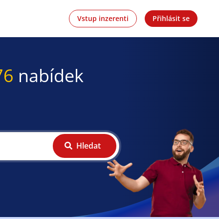
Vstup inzerenti
Přihlásit se
76
nabídek
Hledat