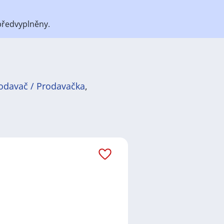
předvyplněny.
odavač / Prodavačka
,
átů
práce
i
brigády
. Najdete zde
ně velmi podstatné obsadit
ř / kuchařka
,
řidič / řidička
,
dělník
žadované obory patří
Průmyslová
 realitní služby
a nebo také práce
ráci i ve výše uvedených
ezení požadovaného zaměstnání.
ň
,
Praha
,
Nové Město, Praha
,