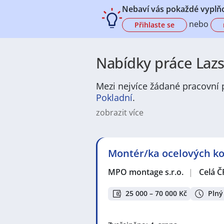
Nebaví vás pokaždé vyplňo
nebo
Přihlaste se
Nabídky práce Lazs
Mezi nejvíce žádané pracovní p
Pokladní
.
zobrazit více
Na
JenPráce.cz
naleznete širokou
široké množství různých oborů a pr
pracovní pozici v co nejkratším m
Montér/ka ocelových kon
/ dělnice
,
dělník / dělnice
nebo mát
a chemická výroba
,
Ubytování a c
MPO montage s.r.o.
|
Celá Č
v oboru
Služby, umění a kultura
. 
profesích či oborech, protože je 
Držíme Vám palce!
25 000 – 70 000 Kč
Plný
Mezi nejoblíbenější lokality pro 