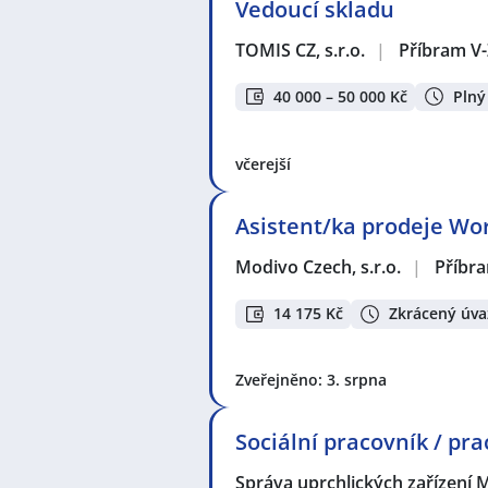
Vedoucí skladu
TOMIS CZ, s.r.o.
|
Příbram V
40 000 – 50 000 Kč
Plný
včerejší
Asistent/ka prodeje Wor
Modivo Czech, s.r.o.
|
Příbr
14 175 Kč
Zkrácený úva
Zveřejněno: 3. srpna
Sociální pracovník / pr
Správa uprchlických zařízení M