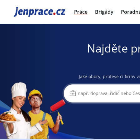
JenPráce.cz
Práce
Brigády
Poradn
Najděte p
Jaké obory, profese či firmy v