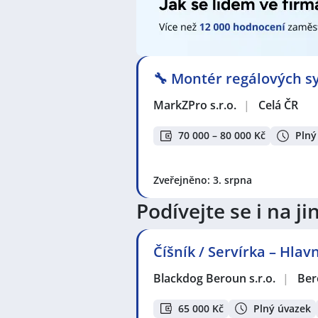
🔧 Montér regálových sy
MarkZPro s.r.o.
|
Celá ČR
70 000 – 80 000 Kč
Plný
Zveřejněno: 3. srpna
Podívejte se i na 
Číšník / Servírka – Hla
Blackdog Beroun s.r.o.
|
Ber
65 000 Kč
Plný úvazek