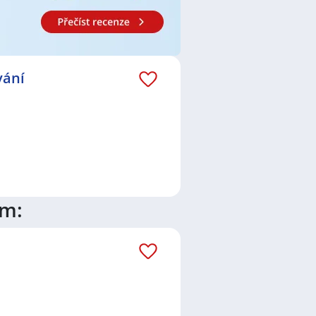
vání
ím: