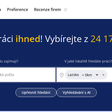
a
Preference
Recenze firem
ráci
ihned
! Vybírejte z
24 1
ás zajímají?
V jaké lokalitě hledáte práci?
×
Lazsko
Upřesnit hledání
Vyhledávání s AI