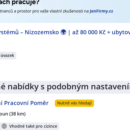
stémů – Nizozemsko 🌍 | až 80 000 Kč + ubyto
 úvazek
jiné nabídky s podobným nastaven
vní Pracovní Poměr
Nutně vás hledají
oun
(38 km)
Vhodné také pro cizince