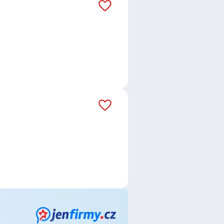
ťovna, a.s., Vienna Insurance
ce
,
Telefonní operátor /
žer / manažerka logistiky
,
Řidič /
,
Osobní bankéř / bankéřka
,
sluha lidí
,
Pokladní
,
Prodavač /
Zámečnice
,
Zedník / Zednice
,
vnice ve stavebnictví
,
Svářeč /
editelka (CTO)
,
Instruktor /
rotechnička
,
Elektromechanik /
ecialistka státní správy
,
Obchodní
/ technička automatizace
íbram
,
Březnice, okres Příbram
,
ny
,
Milevsko
,
Rokycany