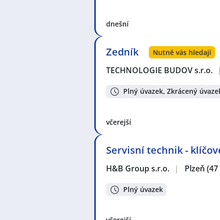
dnešní
Zedník
Nutně vás hledají
TECHNOLOGIE BUDOV s.r.o.
Plný úvazek, Zkrácený úvaze
včerejší
Servisní technik - klíčo
H&B Group s.r.o.
|
Plzeň
(47
Plný úvazek
včerejší