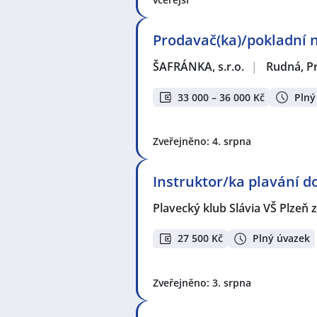
Prodavač(ka)/pokladní n
ŠAFRÁNKA, s.r.o.
|
Rudná, P
33 000 – 36 000 Kč
Plný
Zveřejněno: 4. srpna
Instruktor/ka plavání d
Plavecký klub Slávia VŠ Plzeň z
27 500 Kč
Plný úvazek
Zveřejněno: 3. srpna