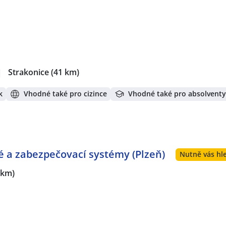
|
Strakonice
(41 km)
k
Vhodné také pro cizince
Vhodné také pro absolventy
vé a zabezpečovací systémy (Plzeň)
Nutně vás hle
 km)