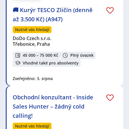
🚚 Kurýr TESCO Zličín (denně
až 3.500 Kč) (A947)
Nutně vás hledají
DoDo Czech s.r.o.
Třebonice, Praha
45 000 – 75 000 Kč
Plný úvazek
Vhodné také pro absolventy
Zveřejněno: 3. srpna
Obchodní konzultant - Inside
Sales Hunter – žádný cold
calling!
Nutně vás hledají