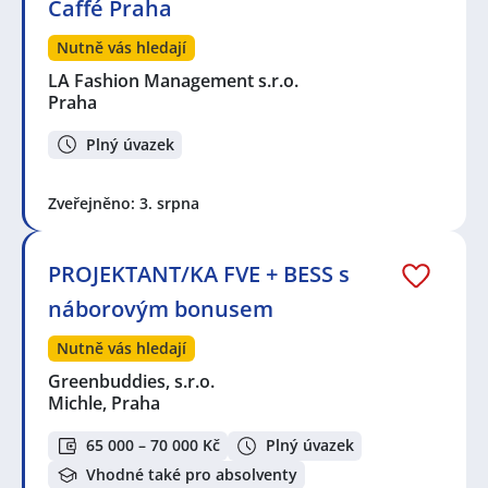
Caffé Praha
Nutně vás hledají
LA Fashion Management s.r.o.
Praha
Plný úvazek
Zveřejněno: 3. srpna
PROJEKTANT/KA FVE + BESS s
náborovým bonusem
Nutně vás hledají
Greenbuddies, s.r.o.
Michle, Praha
65 000 – 70 000 Kč
Plný úvazek
Vhodné také pro absolventy