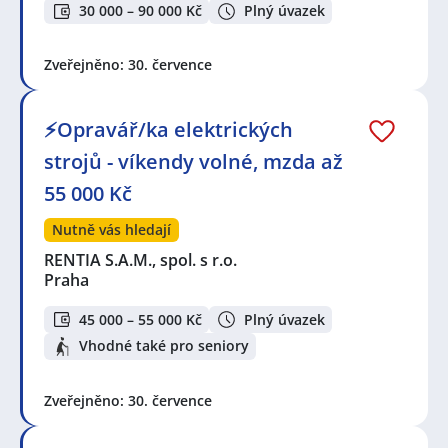
30 000 – 90 000 Kč
Plný úvazek
Zveřejněno: 30. července
⚡Opravář/ka elektrických
strojů - víkendy volné, mzda až
55 000 Kč
Nutně vás hledají
RENTIA S.A.M., spol. s r.o.
Praha
45 000 – 55 000 Kč
Plný úvazek
Vhodné také pro seniory
Zveřejněno: 30. července