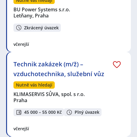
Nutně vás hledají
BU Power Systems s.r.o.
Letňany, Praha
Zkrácený úvazek
včerejší
Technik zakázek (m/ž) –
vzduchotechnika, služební vůz
Nutně vás hledají
KLIMASERVIS SŮVA, spol. s r.o.
Praha
45 000 – 55 000 Kč
Plný úvazek
včerejší