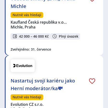
Michle
Nutně vás hledají
Kaufland Česká republika v.o…
Michle, Praha
42 000 – 46 000 Kč
Plný úvazek
Zveřejněno: 31. července
Nastartuj svojí kariéru jako
Herní moderátor/ka💸
Nutně vás hledají
Evolution CZ s.r.o.