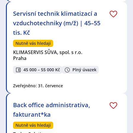
Servisní technik klimatizací a
vzduchotechniky (m/ž) | 45–55
tis. Kč
Nutně vás hledají
KLIMASERVIS SŮVA, spol. s r.o.
Praha
45 000 – 55 000 Kč
Plný úvazek
Zveřejněno: 31. července
Back office administrativa,
fakturant*ka
Nutně vás hledají