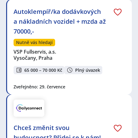
Autoklempíř/ka dodávkových
a nákladních vozidel + mzda až
70000,-
Nutně vás hledají
VSP Fullservis, a.s.
Vysočany, Praha
65 000 – 70 000 Kč
Plný úvazek
Zveřejněno: 29. července
Chceš změnit svou
budoucnost? Přidej se k nám!