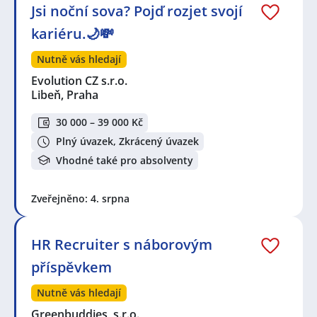
Jsi noční sova? Pojď rozjet svojí
kariéru.🌙💸
Nutně vás hledají
Evolution CZ s.r.o.
Libeň, Praha
30 000 – 39 000 Kč
Plný úvazek, Zkrácený úvazek
Vhodné také pro absolventy
Zveřejněno: 4. srpna
HR Recruiter s náborovým
příspěvkem
Nutně vás hledají
Greenbuddies, s.r.o.