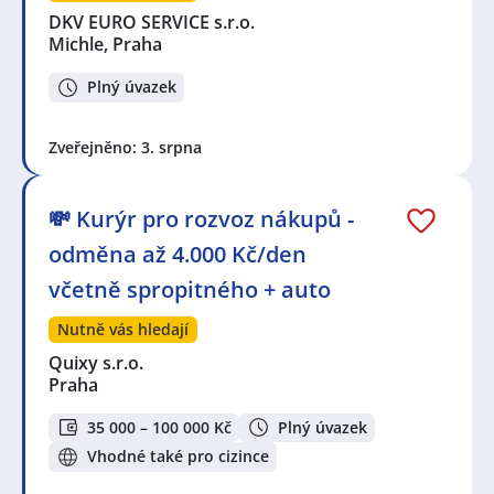
DKV EURO SERVICE s.r.o.
Michle, Praha
Plný úvazek
Zveřejněno: 3. srpna
💸 Kurýr pro rozvoz nákupů -
odměna až 4.000 Kč/den
včetně spropitného + auto
Nutně vás hledají
Quixy s.r.o.
Praha
35 000 – 100 000 Kč
Plný úvazek
Vhodné také pro cizince