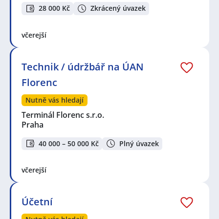
28 000 Kč
Zkrácený úvazek
včerejší
Technik / údržbář na ÚAN
Florenc
Nutně vás hledají
Terminál Florenc s.r.o.
Praha
40 000 – 50 000 Kč
Plný úvazek
včerejší
Účetní