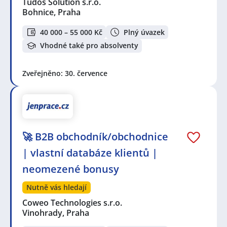
Tudos Solution s.r.o.
Bohnice, Praha
40 000 – 55 000 Kč
Plný úvazek
Vhodné také pro absolventy
Zveřejněno: 30. července
🚀 B2B obchodník/obchodnice
| vlastní databáze klientů |
neomezené bonusy
Nutně vás hledají
Coweo Technologies s.r.o.
Vinohrady, Praha