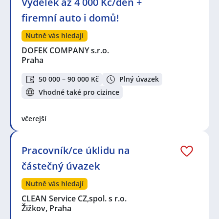
Výdělek až 4 000 Kč/den +
firemní auto i domů!
Nutně vás hledají
DOFEK COMPANY s.r.o.
Praha
50 000 – 90 000 Kč
Plný úvazek
Vhodné také pro cizince
včerejší
Pracovník/ce úklidu na
částečný úvazek
Nutně vás hledají
CLEAN Service CZ,spol. s r.o.
Žižkov, Praha