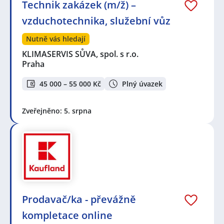
Technik zakázek (m/ž) –
vzduchotechnika, služební vůz
Nutně vás hledají
KLIMASERVIS SŮVA, spol. s r.o.
Praha
45 000 – 55 000 Kč
Plný úvazek
Zveřejněno: 5. srpna
Prodavač/ka - převážně
kompletace online