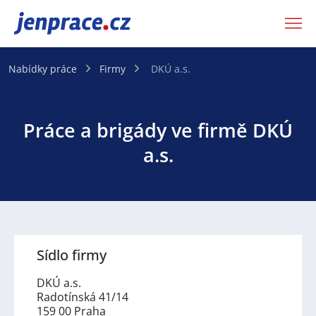
JenPráce.cz
Nabídky práce
Firmy
DKÚ a.s.
Práce a brigády ve firmě DKÚ
a.s.
Sídlo firmy
DKÚ a.s.
Radotínská 41/14
159 00 Praha