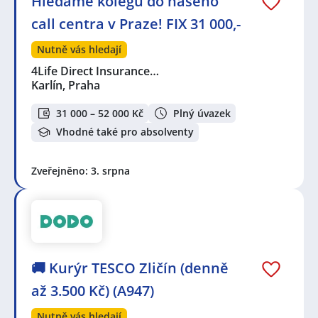
Hledáme kolegu do našeho
call centra v Praze! FIX 31 000,-
Nutně vás hledají
4Life Direct Insurance…
Karlín, Praha
31 000 – 52 000 Kč
Plný úvazek
Vhodné také pro absolventy
Zveřejněno: 3. srpna
🚚 Kurýr TESCO Zličín (denně
až 3.500 Kč) (A947)
Nutně vás hledají