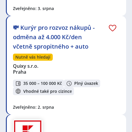
Zveřejněno: 3. srpna
💸 Kurýr pro rozvoz nákupů -
odměna až 4.000 Kč/den
včetně spropitného + auto
Nutně vás hledají
Quixy s.r.o.
Praha
35 000 – 100 000 Kč
Plný úvazek
Vhodné také pro cizince
Zveřejněno: 2. srpna