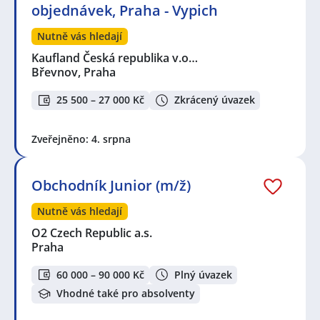
objednávek, Praha - Vypich
Nutně vás hledají
Kaufland Česká republika v.o…
Břevnov, Praha
25 500 – 27 000 Kč
Zkrácený úvazek
Zveřejněno: 4. srpna
Obchodník Junior (m/ž)
Nutně vás hledají
O2 Czech Republic a.s.
Praha
60 000 – 90 000 Kč
Plný úvazek
Vhodné také pro absolventy