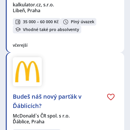
kalkulator.cz, s.r.o.
Libeň, Praha
35 000 – 60 000 Kč
Plný úvazek
Vhodné také pro absolventy
včerejší
Budeš náš nový parťák v
Ďáblicích?
McDonald`s ČR spol. s r.o.
Ďáblice, Praha