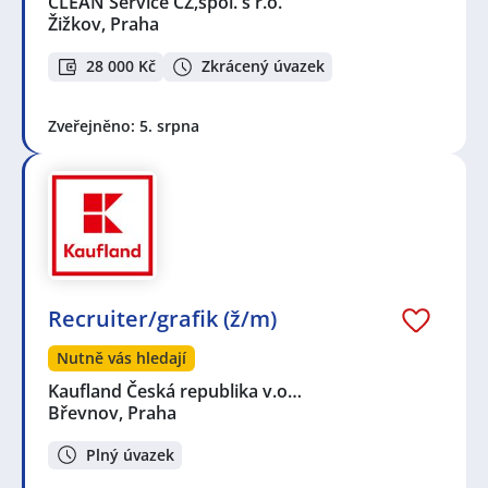
CLEAN Service CZ,spol. s r.o.
Žižkov, Praha
28 000 Kč
Zkrácený úvazek
Zveřejněno: 5. srpna
Recruiter/grafik (ž/m)
Nutně vás hledají
Kaufland Česká republika v.o…
Břevnov, Praha
Plný úvazek