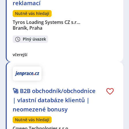
reklamací
Nutně vás hledají
Tyros Loading Systems CZ s.r…
Braník, Praha
Plný úvazek
včerejší
🚀 B2B obchodník/obchodnice
| vlastní databáze klientů |
neomezené bonusy
Nutně vás hledají
Coweo Technologies s.r.o.