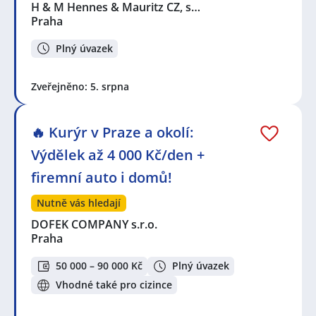
H & M Hennes & Mauritz CZ, s…
Praha
Plný úvazek
Zveřejněno: 5. srpna
🔥 Kurýr v Praze a okolí:
Výdělek až 4 000 Kč/den +
firemní auto i domů!
Nutně vás hledají
DOFEK COMPANY s.r.o.
Praha
50 000 – 90 000 Kč
Plný úvazek
Vhodné také pro cizince