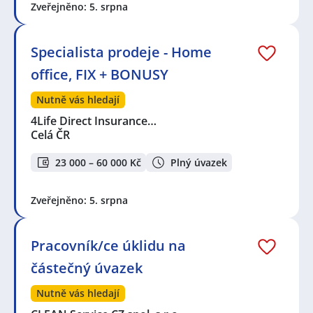
Zveřejněno: 5. srpna
Specialista prodeje - Home
office, FIX + BONUSY
Nutně vás hledají
4Life Direct Insurance…
Celá ČR
23 000 – 60 000 Kč
Plný úvazek
Zveřejněno: 5. srpna
Pracovník/ce úklidu na
částečný úvazek
Nutně vás hledají