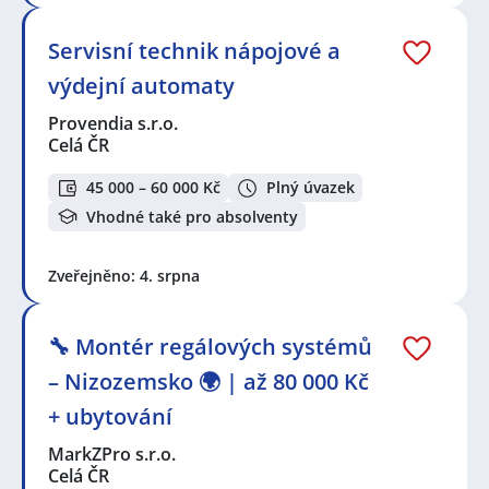
Servisní technik nápojové a
výdejní automaty
Provendia s.r.o.
Celá ČR
45 000 – 60 000 Kč
Plný úvazek
Vhodné také pro absolventy
Zveřejněno: 4. srpna
🔧 Montér regálových systémů
– Nizozemsko 🌍 | až 80 000 Kč
+ ubytování
MarkZPro s.r.o.
Celá ČR