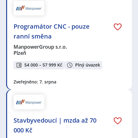
Programátor CNC - pouze
ranní směna
ManpowerGroup s.r.o.
Plzeň
54 000 – 57 999 Kč
Plný úvazek
Zveřejněno: 7. srpna
Stavbyvedoucí | mzda až 70
000 Kč