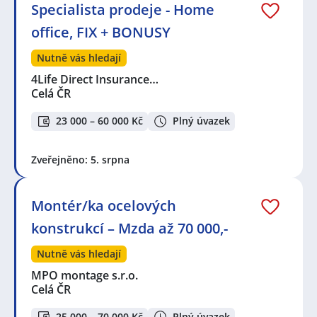
Specialista prodeje - Home
office, FIX + BONUSY
Nutně vás hledají
4Life Direct Insurance…
Celá ČR
23 000 – 60 000 Kč
Plný úvazek
Zveřejněno: 5. srpna
Montér/ka ocelových
konstrukcí – Mzda až 70 000,-
Nutně vás hledají
MPO montage s.r.o.
Celá ČR
25 000 – 70 000 Kč
Plný úvazek