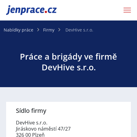
JenPráce.cz
Nabídky práce
Firmy
DevHive s.r.o.
Práce a brigády ve firmě
DevHive s.r.o.
Sídlo firmy
DevHive s.r.o.
Jiráskovo náměstí 47/27
326 00 Plzeň