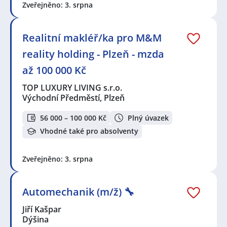
Zveřejněno: 3. srpna
Realitní makléř/ka pro M&M
reality holding - Plzeň - mzda
až 100 000 Kč
TOP LUXURY LIVING s.r.o.
Východní Předměstí, Plzeň
56 000 – 100 000 Kč
Plný úvazek
Vhodné také pro absolventy
Zveřejněno: 3. srpna
Automechanik (m/ž) 🔧
Jiří Kašpar
Dýšina