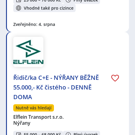
Vhodné také pro cizince
Zveřejněno: 4. srpna
Řidič/ka C+E - NÝŘANY BĚŽNĚ
55.000,- Kč čistého - DENNĚ
DOMA
Nutně vás hledají
Elflein Transport s.r.o.
Nýřany
55 000 – 68 000 Kč
Plný úvazek