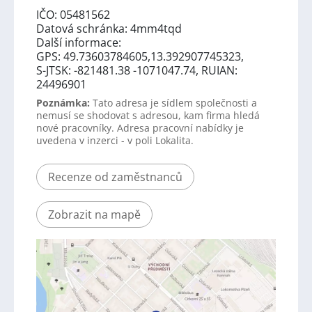
IČO: 05481562
Datová schránka: 4mm4tqd
Další informace:
GPS: 49.73603784605,13.392907745323,
S-JTSK: -821481.38 -1071047.74, RUIAN:
24496901
Poznámka:
Tato adresa je sídlem společnosti a
nemusí se shodovat s adresou, kam firma hledá
nové pracovníky. Adresa pracovní nabídky je
uvedena v inzerci - v poli Lokalita.
Recenze od zaměstnanců
Zobrazit na mapě