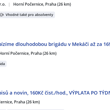
r.o.
|
Horní Počernice, Praha
(26 km)
Vhodné také pro absolventy
bízíme dlouhodobou brigádu v Mekáči až za 16
Horní Počernice, Praha
(26 km)
áda
pisů a novin, 160Kč čist./hod., VÝPLATA PO TÝ
ernice, Praha
(26 km)