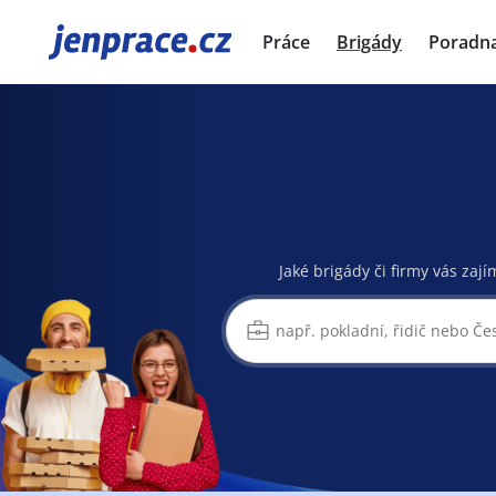
JenPráce.cz
Práce
Brigády
Poradn
Jaké brigády či firmy vás zají