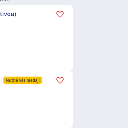
átů
práce
i
brigády
. Najdete zde
ně velmi podstatné obsadit
tivou)
lní
,
Obchod a služby
,
Ostatní
a
o nové práci i ve výše uvedených
ezení požadovaného zaměstnání.
va
,
Plzeň
,
Břeclav
,
Olomouc
,
. Prohlédněte preferované lokality,
ední týden bylo přidáno 113
Nutně vás hledají
 poslední měsíc je to celkem 116
áš email dostávejte aktuální