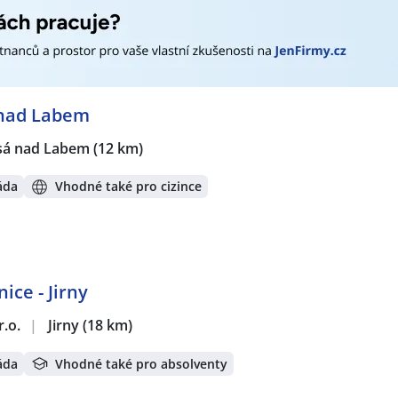
 nad Labem
sá nad Labem
(12 km)
áda
Vhodné také pro cizince
ice - Jirny
r.o.
|
Jirny
(18 km)
áda
Vhodné také pro absolventy