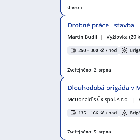
dnešní
Drobné práce - stavba -
Martin Budil
|
Vyžlovka
(20 
250 – 300 Kč / hod
Brig
Zveřejněno: 2. srpna
Dlouhodobá brigáda v M
McDonald`s ČR spol. s r.o.
|
135 – 166 Kč / hod
Brig
Zveřejněno: 5. srpna