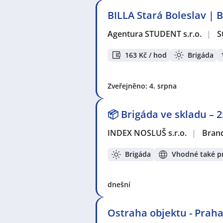
BILLA Stará Boleslav | 
Agentura STUDENT s.r.o.
|
S
163 Kč / hod
Brigáda
Zveřejněno: 4. srpna
📦 Brigáda ve skladu –
INDEX NOSLUŠ s.r.o.
|
Brand
Brigáda
Vhodné také pr
dnešní
Ostraha objektu - Praha