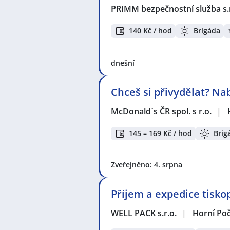
PRIMM bezpečnostní služba s.
140 Kč / hod
Brigáda
dnešní
Chceš si přivydělat? Na
McDonald`s ČR spol. s r.o.
|
145 – 169 Kč / hod
Brig
Zveřejněno: 4. srpna
Příjem a expedice tisko
WELL PACK s.r.o.
|
Horní Poč