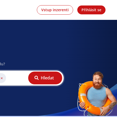
Vstup inzerenti
Přihlásit se
du?
Hledat
×