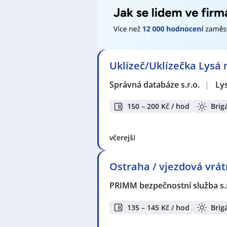
Uklízeč/Uklízečka Lysá
Správná databáze s.r.o.
|
Ly
150 – 200 Kč / hod
Brig
včerejší
Ostraha / vjezdová vrátn
PRIMM bezpečnostní služba s.
135 – 145 Kč / hod
Brig