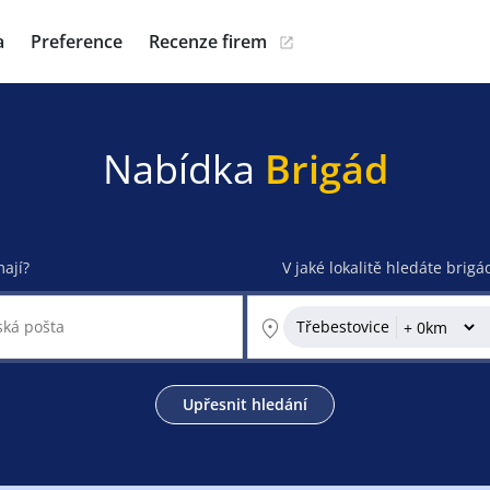
a
Preference
Recenze firem
Nabídka
Brigád
mají?
V jaké lokalitě hledáte brigá
Třebestovice
Upřesnit hledání