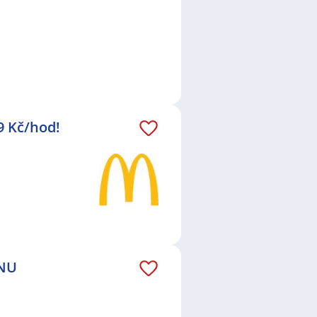
9 Kč/hod!
DNU