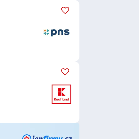
,
Kaufland Česká republika v.o.s.
,
 r.o.
,
Agentura STUDENT s.r.o.
,
 GRILL s.r.o.
,
Lada Němečková
,
 Prague s.r.o.
,
Pronájem
.r.o.
,
Nikola Simonová
,
AT CAR,
INSOLANCE s.r.o.
,
3plus interier
inancial Solutions s.r.o.
,
ATLC
.
,
Crocogarden z.s.
,
ABAS IPS
 s.r.o.
,
Adam Technology s.r.o.
,
l. s r.o.
,
Sentinel Solutions s.r.o.
,
o.
,
H+S BUSSI s.r.o.
v, Brandýs nad Labem-Stará
chod
,
Uhříněves, Praha
,
Hostivař,
ov, Praha
,
Vršovice, Praha
,