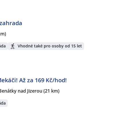
 zahrada
km)
áda
Vhodné také pro osoby od 15 let
ekáči! Až za 169 Kč/hod!
Benátky nad Jizerou
(21 km)
áda