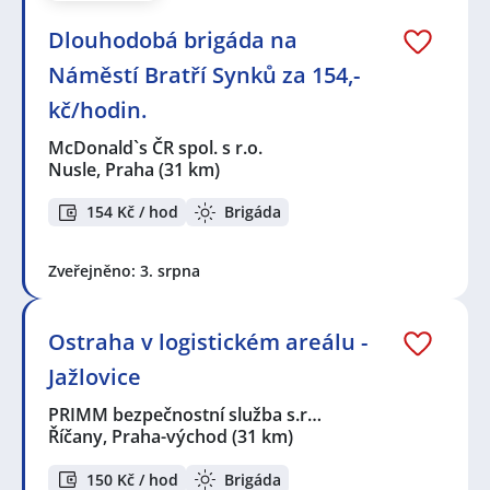
Dlouhodobá brigáda na
Náměstí Bratří Synků za 154,-
kč/hodin.
McDonald`s ČR spol. s r.o.
Nusle, Praha
(31 km)
154 Kč / hod
Brigáda
Zveřejněno: 3. srpna
Ostraha v logistickém areálu -
Jažlovice
PRIMM bezpečnostní služba s.r…
Říčany, Praha-východ
(31 km)
150 Kč / hod
Brigáda