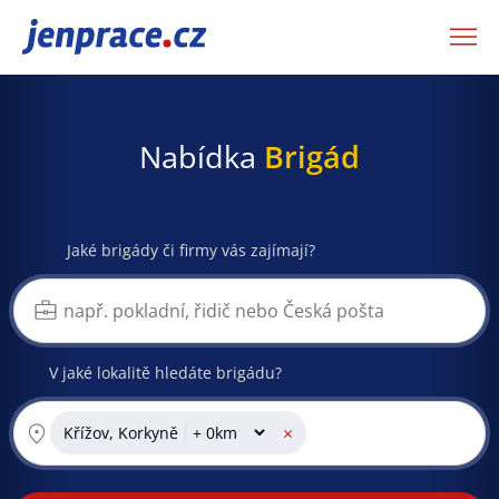
JenPráce.cz
Nabídka
Brigád
Jaké brigády či firmy vás zajímají?
V jaké lokalitě hledáte brigádu?
×
Křížov, Korkyně