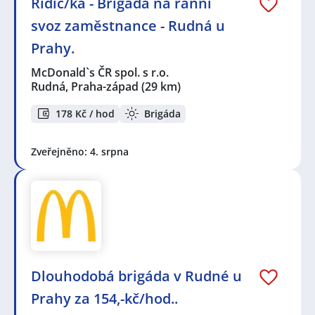
Řidič/ka - Brigáda na ranní
svoz zaměstnance - Rudná u
Prahy.
McDonald`s ČR spol. s r.o.
Rudná, Praha-západ
(29 km)
178 Kč / hod
Brigáda
Zveřejněno: 4. srpna
Dlouhodobá brigáda v Rudné u
Prahy za 154,-kč/hod..