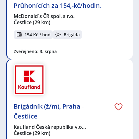
Průhonících za 154,-kč/hodin.
McDonald`s ČR spol. s r.o.
Čestlice
(29 km)
154 Kč / hod
Brigáda
Zveřejněno: 3. srpna
Brigádník (ž/m), Praha -
Čestlice
Kaufland Česká republika v.o…
Čestlice
(29 km)