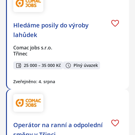
Hledáme posily do výroby
lahůdek
Comac jobs s.r.o.
Třinec
25 000 – 35 000 Kč
Plný úvazek
Zveřejněno: 4. srpna
Operátor na ranní a odpolední
směny v Třinci