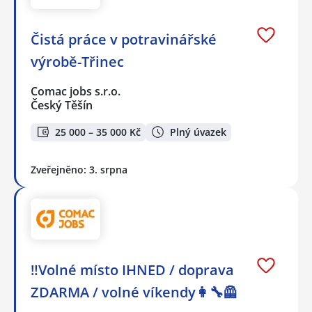
Čistá práce v potravinářské
výrobě-Třinec
Comac jobs s.r.o.
Český Těšín
25 000 – 35 000 Kč
Plný úvazek
Zveřejněno: 3. srpna
‼️Volné místo IHNED / doprava
ZDARMA / volné víkendy👩‍🔧🦺