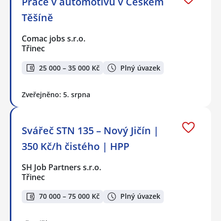
Práce v automotivu v Českém
Těšíně
Comac jobs s.r.o.
Třinec
25 000 – 35 000 Kč
Plný úvazek
Zveřejněno: 5. srpna
Svářeč STN 135 – Nový Jičín |
350 Kč/h čistého | HPP
SH Job Partners s.r.o.
Třinec
70 000 – 75 000 Kč
Plný úvazek