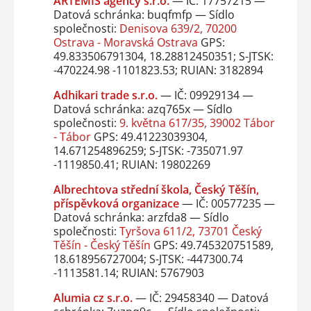
ARTEMIS agency s.r.o.
— IČ: 17757215 —
Datová schránka: buqfmfp — Sídlo
společnosti:
Denisova 639/2, 70200
Ostrava - Moravská Ostrava
GPS:
49.833506791304, 18.28812450351; S-JTSK:
-470224.98 -1101823.53; RUIAN: 3182894
Adhikari trade s.r.o.
— IČ: 09929134 —
Datová schránka: azq765x — Sídlo
společnosti:
9. května 617/35, 39002 Tábor
- Tábor
GPS: 49.41223039304,
14.671254896259; S-JTSK: -735071.97
-1119850.41; RUIAN: 19802269
Albrechtova střední škola, Český Těšín,
příspěvková organizace
— IČ: 00577235 —
Datová schránka: arzfda8 — Sídlo
společnosti:
Tyršova 611/2, 73701 Český
Těšín - Český Těšín
GPS: 49.745320751589,
18.618956727004; S-JTSK: -447300.74
-1113581.14; RUIAN: 5767903
Alumia cz s.r.o.
— IČ: 29458340 — Datová