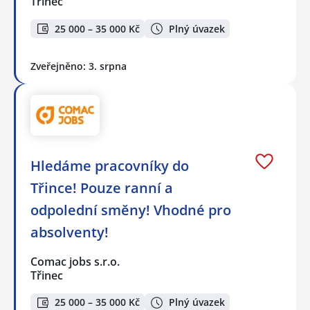
Třinec
25 000 – 35 000 Kč
Plný úvazek
Zveřejněno: 3. srpna
Hledáme pracovníky do
Třince! Pouze ranní a
odpolední směny! Vhodné pro
absolventy!
Comac jobs s.r.o.
Třinec
25 000 – 35 000 Kč
Plný úvazek