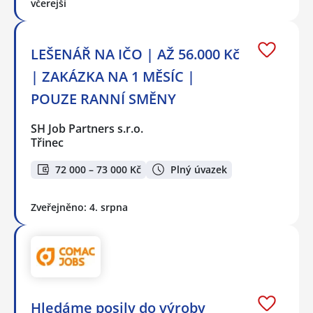
včerejší
LEŠENÁŘ NA IČO | AŽ 56.000 Kč
| ZAKÁZKA NA 1 MĚSÍC |
POUZE RANNÍ SMĚNY
SH Job Partners s.r.o.
Třinec
72 000 – 73 000 Kč
Plný úvazek
Zveřejněno: 4. srpna
Hledáme posily do výroby