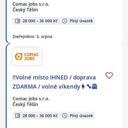
Comac jobs s.r.o.
Český Těšín
28 000 – 36 000 Kč
Plný úvazek
Zveřejněno: 5. srpna
‼️Volné místo IHNED / doprava
ZDARMA / volné víkendy👩‍🔧🦺
Comac jobs s.r.o.
Český Těšín
28 000 – 36 000 Kč
Plný úvazek