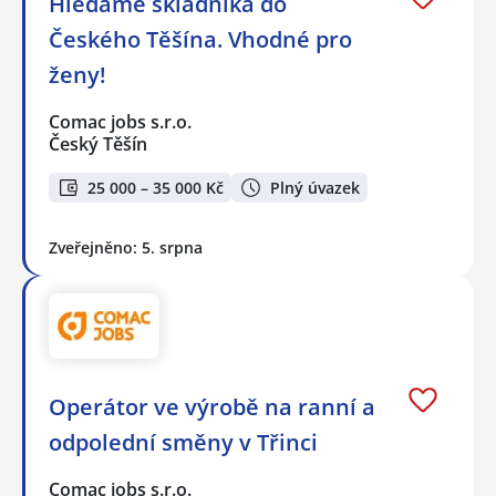
Hledáme skladníka do
Českého Těšína. Vhodné pro
ženy!
Comac jobs s.r.o.
Český Těšín
25 000 – 35 000 Kč
Plný úvazek
Zveřejněno: 5. srpna
Operátor ve výrobě na ranní a
odpolední směny v Třinci
Comac jobs s.r.o.