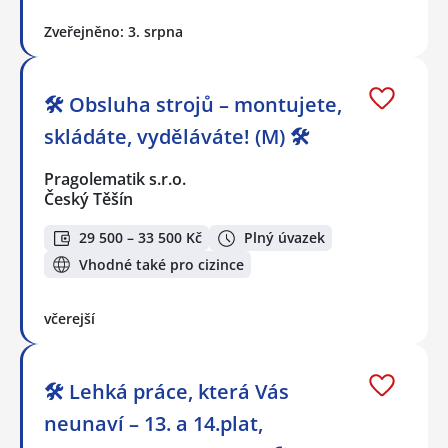
Zveřejněno: 3. srpna
🛠️ Obsluha strojů – montujete,
skládáte, vyděláváte! (M) 🛠️
Pragolematik s.r.o.
Český Těšín
29 500 – 33 500 Kč
Plný úvazek
Vhodné také pro cizince
včerejší
🛠️ Lehká práce, která Vás
neunaví – 13. a 14.plat,