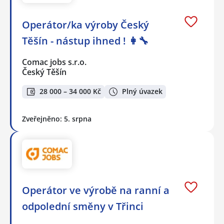
Operátor/ka výroby Český
Těšín - nástup ihned ! 👩‍🔧
Comac jobs s.r.o.
Český Těšín
28 000 – 34 000 Kč
Plný úvazek
Zveřejněno: 5. srpna
Operátor ve výrobě na ranní a
odpolední směny v Třinci