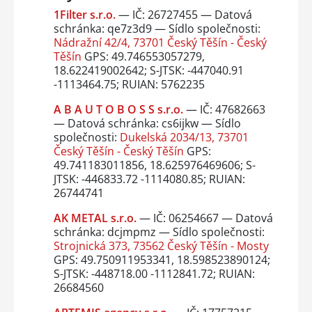
1Filter s.r.o.
— IČ: 26727455 — Datová
schránka: qe7z3d9 — Sídlo společnosti:
Nádražní 42/4, 73701 Český Těšín - Český
Těšín
GPS: 49.746553057279,
18.622419002642; S-JTSK: -447040.91
-1113464.75; RUIAN: 5762235
A B A U T O B O S S s.r.o.
— IČ: 47682663
— Datová schránka: cs6ijkw — Sídlo
společnosti:
Dukelská 2034/13, 73701
Český Těšín - Český Těšín
GPS:
49.741183011856, 18.625976469606; S-
JTSK: -446833.72 -1114080.85; RUIAN:
26744741
AK METAL s.r.o.
— IČ: 06254667 — Datová
schránka: dcjmpmz — Sídlo společnosti:
Strojnická 373, 73562 Český Těšín - Mosty
GPS: 49.750911953341, 18.598523890124;
S-JTSK: -448718.00 -1112841.72; RUIAN:
26684560