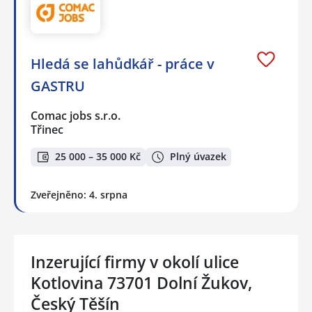
Hledá se lahůdkář - práce v
GASTRU
Comac jobs s.r.o.
Třinec
25 000 – 35 000 Kč
Plný úvazek
Zveřejněno: 4. srpna
Inzerující firmy v okolí ulice
Kotlovina 73701 Dolní Žukov,
Český Těšín