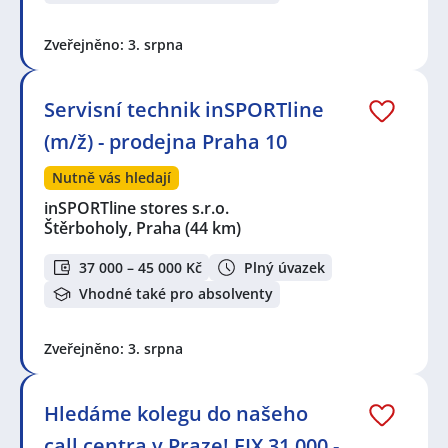
Zveřejněno: 3. srpna
Servisní technik inSPORTline
(m/ž) - prodejna Praha 10
Nutně vás hledají
inSPORTline stores s.r.o.
Štěrboholy, Praha
(44 km)
37 000 – 45 000 Kč
Plný úvazek
Vhodné také pro absolventy
Zveřejněno: 3. srpna
Hledáme kolegu do našeho
call centra v Praze! FIX 31 000,-