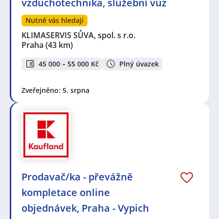
vzduchotechnika, služební vůz
Nutně vás hledají
KLIMASERVIS SŮVA, spol. s r.o.
Praha
(43 km)
45 000 – 55 000 Kč
Plný úvazek
Zveřejněno: 5. srpna
Prodavač/ka - převážně
kompletace online
objednávek, Praha - Vypich