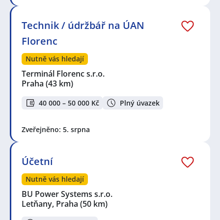
Technik / údržbář na ÚAN
Florenc
Nutně vás hledají
Terminál Florenc s.r.o.
Praha
(43 km)
40 000 – 50 000 Kč
Plný úvazek
Zveřejněno: 5. srpna
Účetní
Nutně vás hledají
BU Power Systems s.r.o.
Letňany, Praha
(50 km)