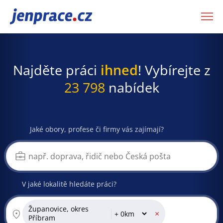
JenPráce.cz
Najděte práci
ihned
! Vybírejte z
23 798
nabídek
Jaké obory, profese či firmy vás zajímají?
V jaké lokalitě hledáte práci?
Županovice, okres
×
Příbram