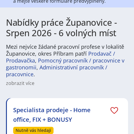
a mějte veškeré
formuláře předvyplněny.
Nabídky práce Županovice -
Srpen 2026 - 6 volných míst
Mezi nejvíce žádané pracovní profese v lokalitě
Županovice, okres Příbram patří
Prodavač /
Prodavačka
,
Pomocný pracovník / pracovnice v
gastronomii
,
Administrativní pracovník /
pracovnice
.
zobrazit více
Na
JenPráce.cz
naleznete širokou nabídku pravidelně
aktualizovaných a doplňovaných inzerátů
práce
i
brigády
. Najdete zde široké množství různých oborů
a profesí, o které mají firmy aktuálně největší zájem a
Specialista prodeje - Home
je pro ně velmi podstatné obsadit pracovní pozici v co
office, FIX + BONUSY
nejkratším možném termínu. Mezi takové profese
patří nyní nejvíce
kuchař / kuchařka
,
řidič / řidička
,
Nutně vás hledají
dělník / dělnice
,
dělník / dělnice
nebo máte zájem o