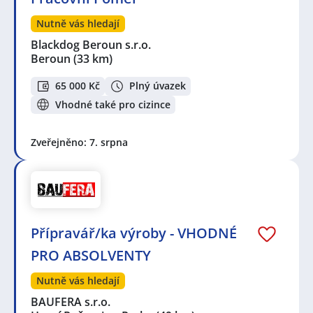
Nutně vás hledají
Blackdog Beroun s.r.o.
Beroun
(33 km)
65 000 Kč
Plný úvazek
Vhodné také pro cizince
Zveřejněno: 7. srpna
Přípravář/ka výroby - VHODNÉ
PRO ABSOLVENTY
Nutně vás hledají
BAUFERA s.r.o.