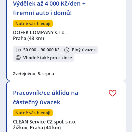
Výdělek až 4 000 Kč/den +
firemní auto i domů!
Nutně vás hledají
DOFEK COMPANY s.r.o.
Praha
(43 km)
50 000 – 90 000 Kč
Plný úvazek
Vhodné také pro cizince
Zveřejněno: 5. srpna
Pracovník/ce úklidu na
částečný úvazek
Nutně vás hledají
CLEAN Service CZ,spol. s r.o.
Žižkov, Praha
(44 km)