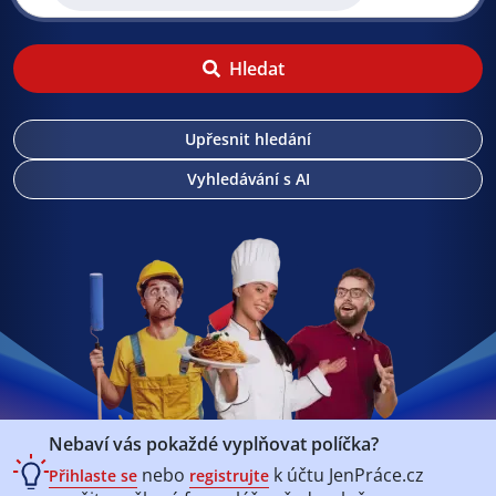
Hledat
Upřesnit hledání
Vyhledávání s AI
Nebaví vás pokaždé vyplňovat políčka?
nebo
k účtu
JenPráce.cz
Přihlaste se
registrujte