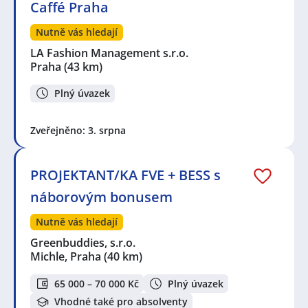
Caffé Praha
Nutně vás hledají
LA Fashion Management s.r.o.
Praha
(43 km)
Plný úvazek
Zveřejněno: 3. srpna
PROJEKTANT/KA FVE + BESS s
náborovým bonusem
Nutně vás hledají
Greenbuddies, s.r.o.
Michle, Praha
(40 km)
65 000 – 70 000 Kč
Plný úvazek
Vhodné také pro absolventy