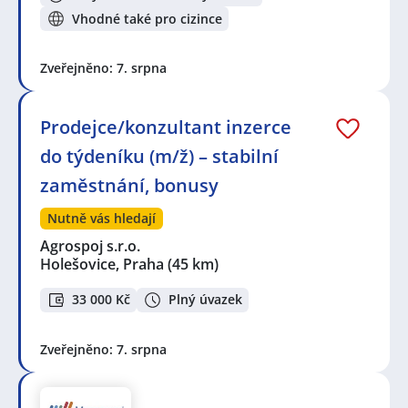
Vhodné také pro cizince
Zveřejněno: 7. srpna
Prodejce/konzultant inzerce
do týdeníku (m/ž) – stabilní
zaměstnání, bonusy
Nutně vás hledají
Agrospoj s.r.o.
Holešovice, Praha
(45 km)
33 000 Kč
Plný úvazek
Zveřejněno: 7. srpna