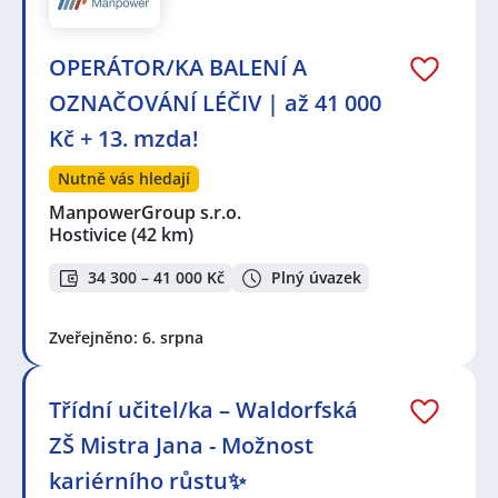
OPERÁTOR/KA BALENÍ A
OZNAČOVÁNÍ LÉČIV | až 41 000
Kč + 13. mzda!
Nutně vás hledají
ManpowerGroup s.r.o.
Hostivice
(42 km)
34 300 – 41 000 Kč
Plný úvazek
Zveřejněno: 6. srpna
Třídní učitel/ka – Waldorfská
ZŠ Mistra Jana - Možnost
kariérního růstu✨