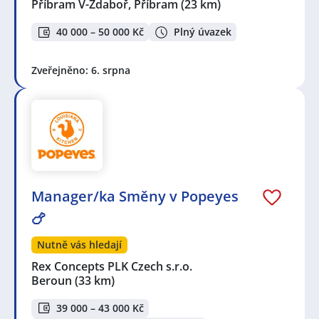
Příbram V-Zdaboř, Příbram
(23 km)
40 000 – 50 000 Kč
Plný úvazek
Zveřejněno: 6. srpna
Manager/ka Směny v Popeyes
🍗
Nutně vás hledají
Rex Concepts PLK Czech s.r.o.
Beroun
(33 km)
39 000 – 43 000 Kč