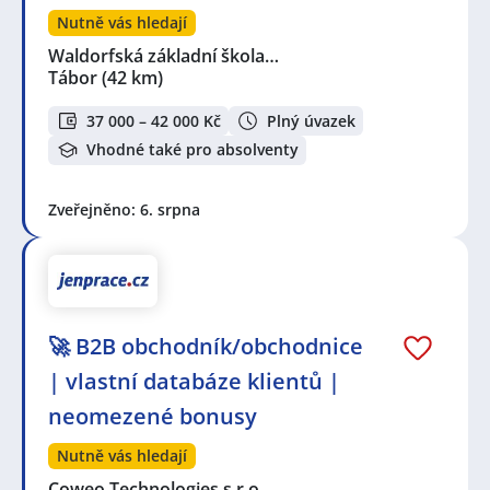
Nutně vás hledají
Waldorfská základní škola…
Tábor
(42 km)
37 000 – 42 000 Kč
Plný úvazek
Vhodné také pro absolventy
Zveřejněno: 6. srpna
🚀 B2B obchodník/obchodnice
| vlastní databáze klientů |
neomezené bonusy
Nutně vás hledají
Coweo Technologies s.r.o.