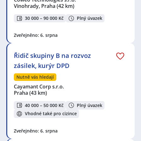
Vinohrady, Praha
(42 km)
30 000 – 90 000 Kč
Plný úvazek
Zveřejněno: 6. srpna
Řidič skupiny B na rozvoz
zásilek, kurýr DPD
Nutně vás hledají
Cayamant Corp s.r.o.
Praha
(43 km)
40 000 – 50 000 Kč
Plný úvazek
Vhodné také pro cizince
Zveřejněno: 6. srpna