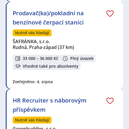
Prodavač(ka)/pokladní na
benzínové čerpací stanici
Nutně vás hledají
ŠAFRÁNKA, s.r.o.
Rudná, Praha-západ
(37 km)
33 000 – 36 000 Kč
Plný úvazek
Vhodné také pro absolventy
Zveřejněno: 4. srpna
HR Recruiter s náborovým
příspěvkem
Nutně vás hledají
Greenbuddies, s.r.o.