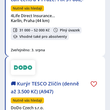
Nutně vás hledají
4Life Direct Insurance…
Karlín, Praha
(44 km)
31 000 – 52 000 Kč
Plný úvazek
Vhodné také pro absolventy
Zveřejněno: 3. srpna
🚚 Kurýr TESCO Zličín (denně
až 3.500 Kč) (A947)
Nutně vás hledají
DoDo Czech s.r.o.