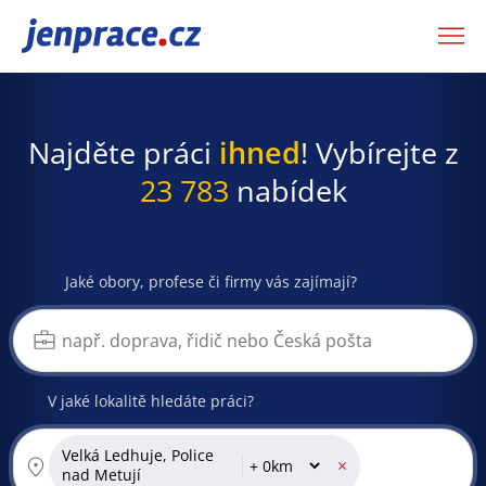
JenPráce.cz
Najděte práci
ihned
! Vybírejte z
23 783
nabídek
Jaké obory, profese či firmy vás zajímají?
V jaké lokalitě hledáte práci?
Velká Ledhuje, Police
×
nad Metují