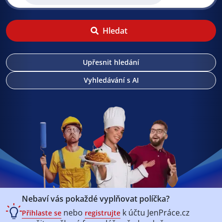
Hledat
Upřesnit hledání
Vyhledávání s AI
Nebaví vás pokaždé vyplňovat políčka?
nebo
k účtu
JenPráce.cz
Přihlaste se
registrujte