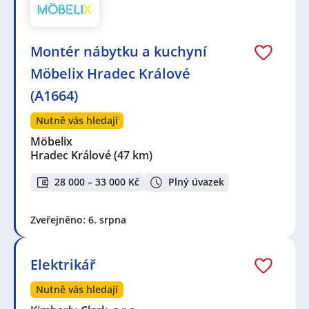
Montér nábytku a kuchyní
Möbelix Hradec Králové
(A1664)
Nutně vás hledají
Möbelix
Hradec Králové
(47 km)
28 000 – 33 000 Kč
Plný úvazek
Zveřejněno: 6. srpna
Elektrikář
Nutně vás hledají