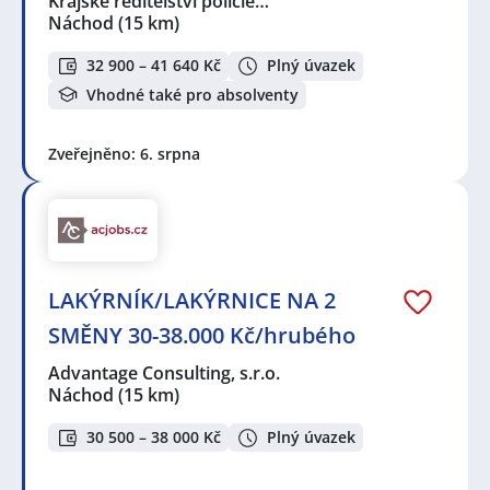
Krajské ředitelství policie…
Náchod
(15 km)
32 900 – 41 640 Kč
Plný úvazek
Vhodné také pro absolventy
Zveřejněno: 6. srpna
LAKÝRNÍK/LAKÝRNICE NA 2
SMĚNY 30-38.000 Kč/hrubého
Advantage Consulting, s.r.o.
Náchod
(15 km)
30 500 – 38 000 Kč
Plný úvazek