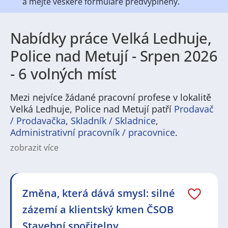
a mějte veškeré
formuláře předvyplněny.
Nabídky práce Velká Ledhuje,
Police nad Metují - Srpen 2026
- 6 volných míst
Mezi nejvíce žádané pracovní profese v lokalitě
Velká Ledhuje, Police nad Metují patří
Prodavač
/ Prodavačka
,
Skladník / Skladnice
,
Administrativní pracovník / pracovnice
.
zobrazit více
Na
JenPráce.cz
naleznete širokou nabídku pravidelně
aktualizovaných a doplňovaných inzerátů
práce
i
brigády
. Najdete zde široké množství různých oborů
a profesí, o které mají firmy aktuálně největší zájem a
Změna, která dává smysl: silné
je pro ně velmi podstatné obsadit pracovní pozici v co
zázemí a klientský kmen ČSOB
nejkratším možném termínu. Mezi takové profese
patří nyní nejvíce
kuchař / kuchařka
,
řidič / řidička
,
Stavební spořitelny