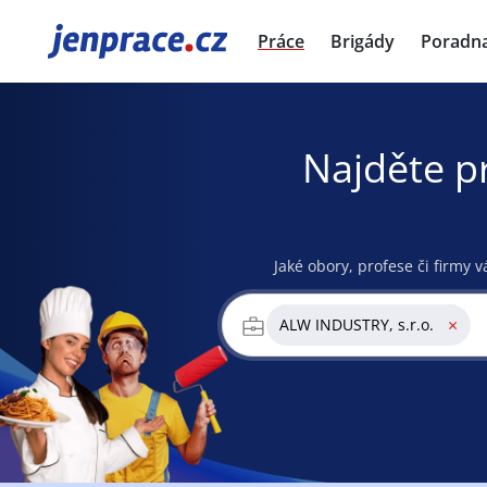
JenPráce.cz
Práce
Brigády
Poradn
Najděte p
Jaké obory, profese či firmy v
×
ALW INDUSTRY, s.r.o.