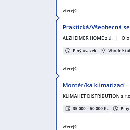
včerejší
Praktická/Všeobecná se
ALZHEIMER HOME z.ú.
|
Ol
Plný úvazek
Vhodné ta
včerejší
Montér/ka klimatizací –
KLIMAHET DISTRIBUTION s.r.o
35 000 – 50 000 Kč
Plný
včerejší