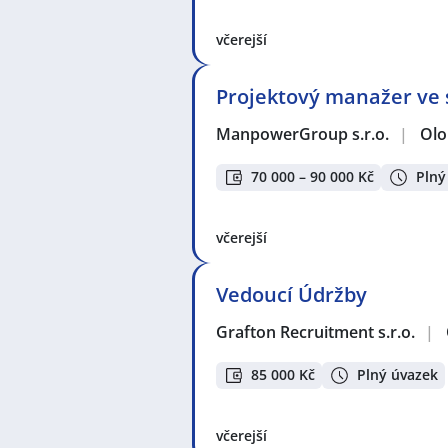
včerejší
Projektový manažer ve s
ManpowerGroup s.r.o.
|
Ol
70 000 – 90 000 Kč
Plný
včerejší
Vedoucí Údržby
Grafton Recruitment s.r.o.
|
85 000 Kč
Plný úvazek
včerejší