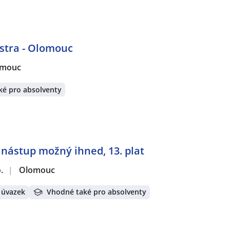
stra - Olomouc
omouc
ké pro absolventy
 nástup možný ihned, 13. plat
.
|
Olomouc
 úvazek
Vhodné také pro absolventy