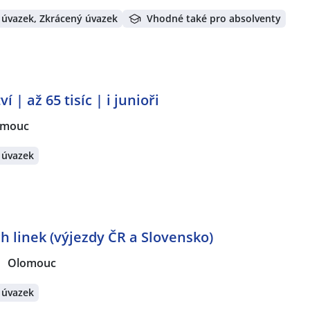
 úvazek, Zkrácený úvazek
Vhodné také pro absolventy
 | až 65 tisíc | i junioři
omouc
 úvazek
 linek (výjezdy ČR a Slovensko)
Olomouc
 úvazek