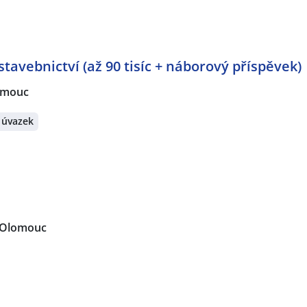
tavebnictví (až 90 tisíc + náborový příspěvek)
omouc
 úvazek
Olomouc