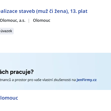
ealizace staveb (muž či žena), 13. plat
Olomouc, a.s.
|
Olomouc
 úvazek
Olomouc