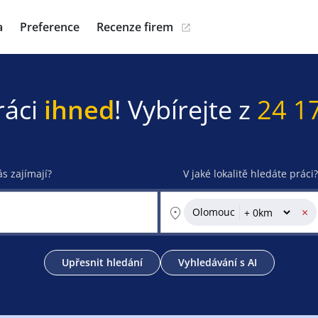
a
Preference
Recenze firem
ráci
ihned
! Vybírejte z
24 1
ás zajímají?
V jaké lokalitě hledáte práci?
×
Olomouc
Upřesnit hledání
Vyhledávání s AI