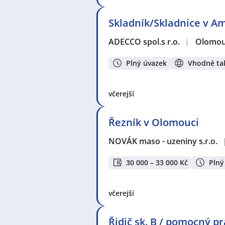
Skladník/Skladnice v Am
ADECCO spol.s r.o.
|
Olomo
Plný úvazek
Vhodné tak
včerejší
Řezník v Olomouci
NOVÁK maso - uzeniny s.r.o.
30 000 – 33 000 Kč
Plný
včerejší
Řidič sk. B / pomocný p