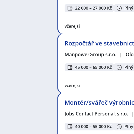
22 000 – 27 000 Kč
Plný
včerejší
Rozpočtář ve stavebnictví
ManpowerGroup s.r.o.
|
Ol
45 000 – 65 000 Kč
Plný
včerejší
Montér/svářeč výrobních
Jobs Contact Personal, s.r.o.
|
40 000 – 55 000 Kč
Plný