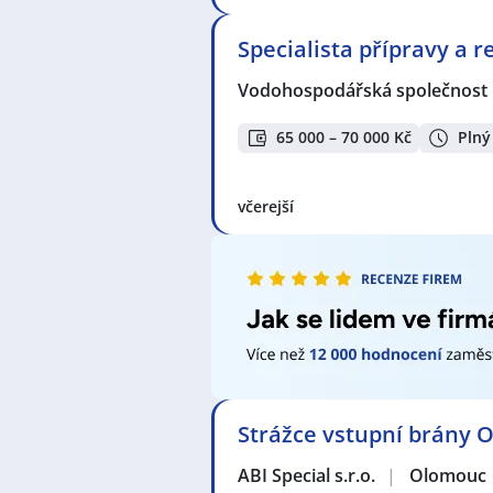
Specialista přípravy a r
Vodohospodářská společnost 
65 000 – 70 000 Kč
Plný
včerejší
Strážce vstupní brány 
ABI Special s.r.o.
|
Olomouc