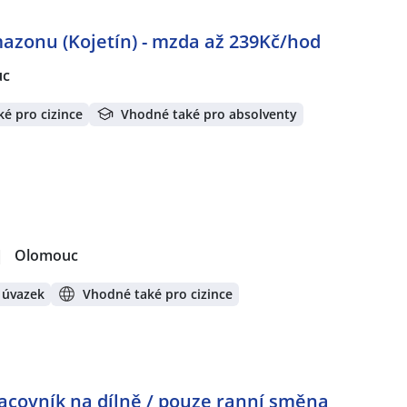
azonu (Kojetín) - mzda až 239Kč/hod
uc
é pro cizince
Vhodné také pro absolventy
|
Olomouc
 úvazek
Vhodné také pro cizince
racovník na dílně / pouze ranní směna