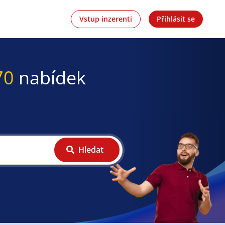
Vstup inzerenti
Přihlásit se
70
nabídek
Hledat