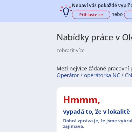
Nebaví vás pokaždé vyplňo
nebo
Přihlaste se
Nabídky práce v Ol
zobrazit více
Olomouc patří mezi významná města
nabízí zaměstnání jak v průmyslu a 
pozice ve výrobě, administrativě
Mezi nejvíce žádané pracovní p
v Olomouci je atraktivní pro zkuše
Operátor / operátorka NC / CN
Samotné město působí příjemně a p
architekturou, zelenými parky a k
kaváren, restaurací a míst k od
Hmmm,
klidnějším dojmem než větší metro
vypadá to, že v lokalitě
Z profesního pohledu je Olomouc 
vzdělávací a výzkumné instituce, kt
Dobrá zpráva je, že jsme vybra
dobře napojeno na dopravní síť, c
zajímavé.
průmyslu, službách a vzdělávání 