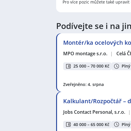
Pro více pozic můžete také upravit 
Na
JenPráce.cz
naleznete širokou
široké množství různých oborů a pr
pracovní pozici v co nejkratším m
Podívejte se i na 
/ dělnice
,
dělník / dělnice
nebo mát
a chemická výroba
,
Ubytování a c
v oboru
Služby, umění a kultura
. 
Montér/ka ocelových kon
profesích či oborech, protože je 
Držíme Vám palce!
MPO montage s.r.o.
|
Celá Č
Mezi nejoblíbenější lokality pro 
25 000 – 70 000 Kč
Plný
Liberec
, Olomouc,
Hradec Králové
šance, že najdete nabídky práce blí
Zveřejněno: 4. srpna
Zvyšte si šanci v nalezení nového 
Kalkulant/Rozpočtář – d
seznam pracovních nabídek, vče
Jobs Contact Personal, s.r.o.
|
40 000 – 65 000 Kč
Plný