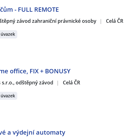
telna, a.s.
,
Jobs Contact Personal, s.r.o.
,
REGUTEC a.s.
,
Koll
dičům - FULL REMOTE
ce, a.s.
,
MESSENGER a.s.
,
ALZHEIMER HOME z.ú.
,
Vodňanská 
Recruitment CZ, s.r.o.
,
IFE-CR,a.s.
,
Advantage Consulting, s.r
štěpný závod zahraniční právnické osoby
|
Celá ČR
 úvazek
erátech:
vnice
,
Asistent / Asistentka
,
Back office pracovník / pracovni
Telefonní prodejce / prodejkyně
,
Dopravce / Dopravkyně
,
Ku
 poradkyně
,
Osobní bankéř / bankéřka
,
Pojišťovací poradce 
ř / Kuchařka
,
Obchodní asistent / asistentka
,
Referent / Ref
 Prodavačka
,
Dělník / Dělnice
,
Tesař / Tesařka
,
Zámečník / Z
ome office, FIX + BONUSY
k / Montážnice
,
Svářeč / Svářečka
,
Fyzioterapeut / Fyziotera
l / Ošetřovatelka
,
Marketingový manažer / manažerka
,
Lekt
s s.r.o., odštěpný závod
|
Celá ČR
trolorka
,
Konstruktér / Konstruktérka
,
Operátor / operátor
 / Elektrotechnička
,
Elektromechanik / Elektromechanička
,
E
 úvazek
echnik / technička
,
Obchodní zástupce / zástupkyně
,
Obsluha
rátech:
Heršpice, Brno
,
Kuřim
,
Zábrdovice, Brno
,
Moravany, okres 
 Brno
,
Žatčany
,
Újezd u Brna
,
Telnice, okres Brno-venkov
,
Ši
ové a výdejní automaty
Křenovice, okres Vyškov
,
Vážany nad Litavou
,
Chrlice, Brno
,