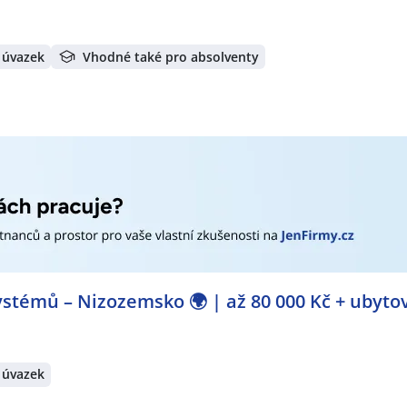
šovany u Brna
,
Modřice
 úvazek
Vhodné také pro absolventy
stémů – Nizozemsko 🌍 | až 80 000 Kč + ubyto
 úvazek