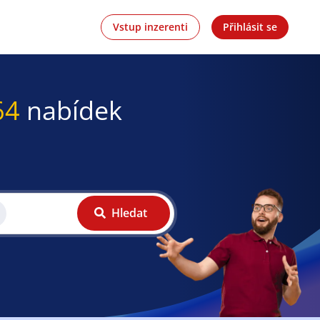
Vstup inzerenti
Přihlásit se
64
nabídek
Hledat