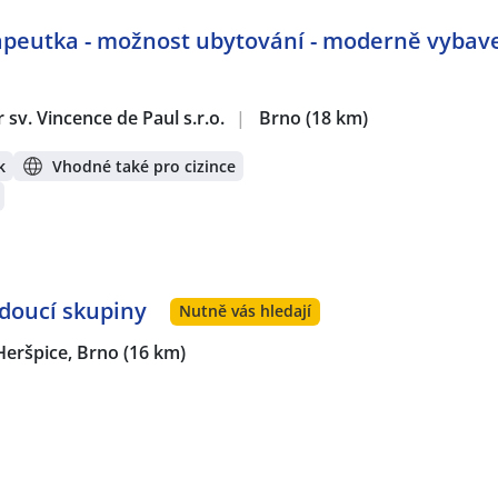
apeutka - možnost ubytování - moderně vybav
sv. Vincence de Paul s.r.o.
|
Brno
(18 km)
k
Vhodné také pro cizince
oucí skupiny
Nutně vás hledají
Heršpice, Brno
(16 km)