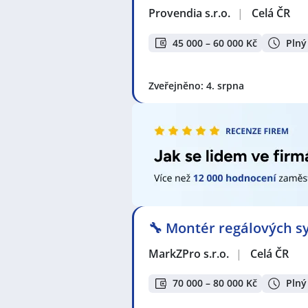
okres Brno-venkov
,
Nížkovice
,
Hru
Provendia s.r.o.
|
Celá ČR
45 000 – 60 000 Kč
Plný
Zveřejněno: 4. srpna
🔧 Montér regálových sy
MarkZPro s.r.o.
|
Celá ČR
70 000 – 80 000 Kč
Plný