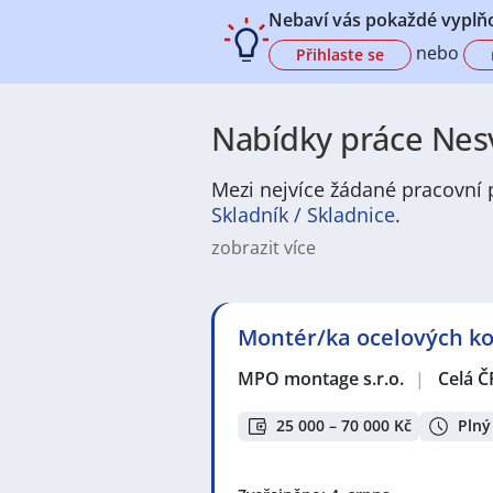
Nebaví vás pokaždé vyplňo
nebo
Přihlaste se
Nabídky práce Nesv
Mezi nejvíce žádané pracovní p
Skladník / Skladnice
.
zobrazit více
Na
JenPráce.cz
naleznete širokou
široké množství různých oborů a pr
pracovní pozici v co nejkratším m
Montér/ka ocelových kon
/ dělnice
,
dělník / dělnice
nebo mát
a chemická výroba
,
Ubytování a c
MPO montage s.r.o.
|
Celá Č
v oboru
Služby, umění a kultura
. 
profesích či oborech, protože je 
Držíme Vám palce!
25 000 – 70 000 Kč
Plný
Mezi nejoblíbenější lokality pro 