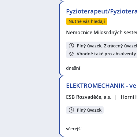
Fyzioterapeut/Fyzioter
Nutně vás hledají
Nemocnice Milosrdných sester 
Plný úvazek, Zkrácený úvaze
Vhodné také pro absolventy
dnešní
ELEKTROMECHANIK - ved
ESB Rozvaděče, a.s.
|
Horní 
Plný úvazek
včerejší