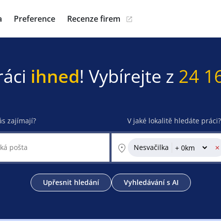
a
Preference
Recenze firem
ráci
ihned
! Vybírejte z
24 1
ás zajímají?
V jaké lokalitě hledáte práci?
×
Nesvačilka
Upřesnit hledání
Vyhledávání s AI