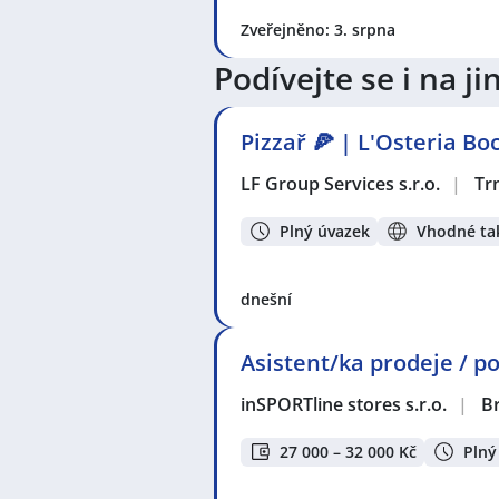
Zveřejněno: 3. srpna
Podívejte se i na 
Pizzař 🍕 | L'Osteria B
LF Group Services s.r.o.
|
Tr
Plný úvazek
Vhodné tak
dnešní
Asistent/ka prodeje / po
inSPORTline stores s.r.o.
|
B
27 000 – 32 000 Kč
Plný