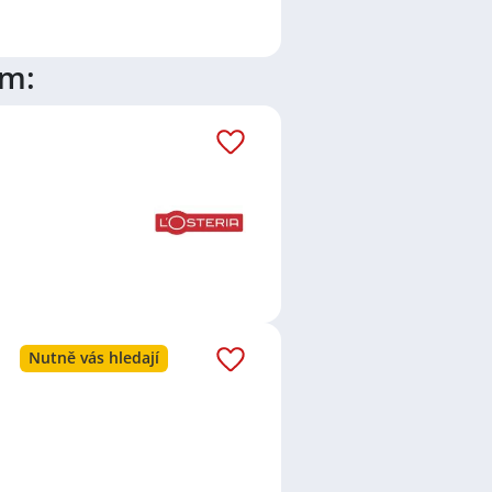
ím:
Nutně vás hledají