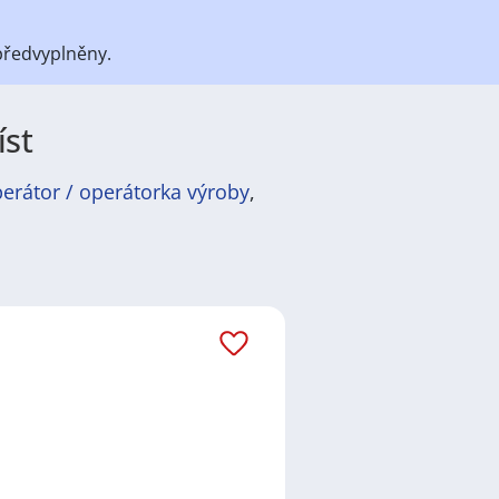
předvyplněny.
íst
erátor / operátorka výroby
,
átů
práce
i
brigády
. Najdete zde
ně velmi podstatné obsadit
ř / kuchařka
,
řidič / řidička
,
dělník
žadované obory patří
Průmyslová
 realitní služby
a nebo také práce
ráci i ve výše uvedených
ezení požadovaného zaměstnání.
ň
,
Praha
,
Nové Město, Praha
,