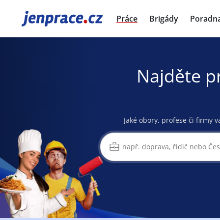
JenPráce.cz
Práce
Brigády
Poradn
Najděte p
Jaké obory, profese či firmy v