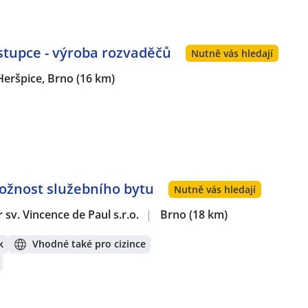
tupce - výroba rozvaděčů
Nutně vás hledají
Heršpice, Brno
(16 km)
Možnost služebního bytu
Nutně vás hledají
sv. Vincence de Paul s.r.o.
|
Brno
(18 km)
k
Vhodné také pro cizince