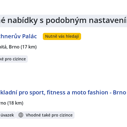
jiné nabídky s podobným nastaven
ochnerův Palác
Nutně vás hledají
nitá, Brno
(17 km)
é pro cizince
kladní pro sport, fitness a moto fashion - Brno
rno
(18 km)
 úvazek
Vhodné také pro cizince