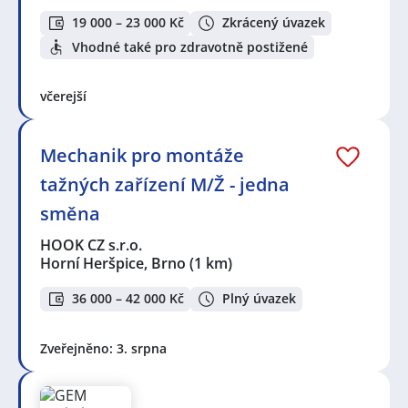
19 000 – 23 000 Kč
Zkrácený úvazek
Vhodné také pro zdravotně postižené
včerejší
Mechanik pro montáže
tažných zařízení M/Ž - jedna
směna
HOOK CZ s.r.o.
Horní Heršpice, Brno
(1 km)
36 000 – 42 000 Kč
Plný úvazek
Zveřejněno: 3. srpna