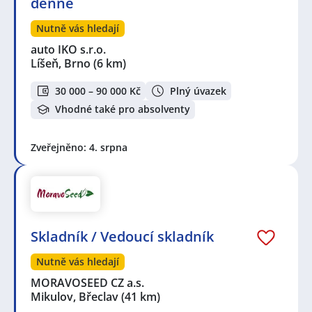
denně
Nutně vás hledají
auto IKO s.r.o.
Líšeň, Brno
(6 km)
30 000 – 90 000 Kč
Plný úvazek
Vhodné také pro absolventy
Zveřejněno: 4. srpna
Skladník / Vedoucí skladník
Nutně vás hledají
MORAVOSEED CZ a.s.
Mikulov, Břeclav
(41 km)