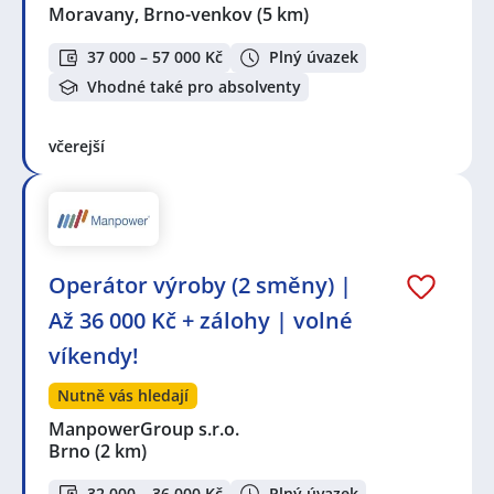
Moravany, Brno-venkov
(5 km)
Celá ČR
,
Kuřim
,
Zábrdovice, Brno
,
Moravany, okres
Brno-venkov
,
Brno
,
Prostějov
,
Lelekovice
,
Líšeň, Brno
,
37 000 – 57 000 Kč
Plný úvazek
Mikulov, okres Břeclav
,
Žabčice
,
Úsobrno
,
Černovice,
Brno
,
Trnitá, Brno
,
Horní Heršpice, Brno
,
Hustopeče
,
Vhodné také pro absolventy
Brno-město, Brno
,
Štýřice, Brno
,
Staré Brno, Brno
,
Židenice, Brno
včerejší
Operátor výroby (2 směny) |
Až 36 000 Kč + zálohy | volné
víkendy!
Nutně vás hledají
ManpowerGroup s.r.o.
Brno
(2 km)
32 000 – 36 000 Kč
Plný úvazek