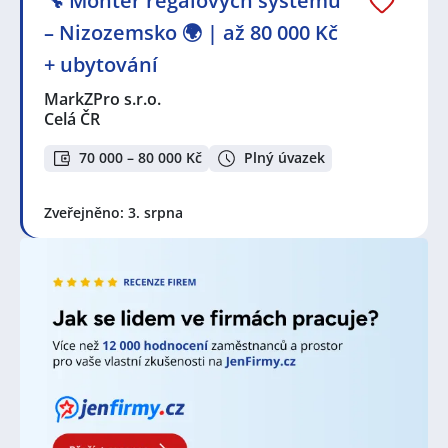
🔧 Montér regálových systémů
Držíme Vám palce!
– Nizozemsko 🌍 | až 80 000 Kč
Mezi nejoblíbenější lokality pro hledání nového
+ ubytování
zaměstnání aktuálně patří
Brno
,
Plzeň
,
Ostrava
,
MarkZPro s.r.o.
Praha
,
Nové Město, Praha
,
Liberec
,
Olomouc
,
Hradec
Celá ČR
Králové
,
Pardubice
,
Karlovy Vary
, ale i mnoho dalších.
Prohlédněte preferované lokality, je velká šance, že
70 000 – 80 000 Kč
Plný úvazek
najdete nabídky práce blíže Vašeho bydliště, než jste
čekali.
Zveřejněno: 3. srpna
V lokalitě "Komárov, Brno" a okolí je stále velká
poptávka po nových zaměstnancích. Jen za poslední
týden bylo přidáno 1086 nových nabídek práce a
brigád od různých společností, personálních a
pracovních agentur. Za poslední měsíc je to celkem
1909 nových nabídek! Právě proto je pravý čas
porozhlédnout se po nové práci!
Zvyšte si šanci v nalezení nového uplatnění!
Vytvořte
si účet na JenPráce.cz
a pravidelně na Váš email