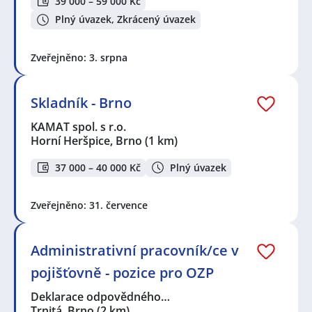
39 000 – 59 000 Kč
Plný úvazek, Zkrácený úvazek
Zveřejněno: 3. srpna
Skladník - Brno
KAMAT spol. s r.o.
Horní Heršpice, Brno
(1 km)
37 000 – 40 000 Kč
Plný úvazek
Zveřejněno: 31. července
Administrativní pracovník/ce v
pojišťovně - pozice pro OZP
Deklarace odpovědného…
Trnitá, Brno
(2 km)