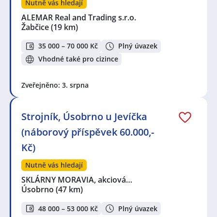
Nutně vás hledají
ALEMAR Real and Trading s.r.o.
Žabčice
(19 km)
35 000 – 70 000 Kč
Plný úvazek
Vhodné také pro cizince
Zveřejněno: 3. srpna
Strojník, Úsobrno u Jevíčka
(náborový příspěvek 60.000,-
Kč)
Nutně vás hledají
SKLÁRNY MORAVIA, akciová…
Úsobrno
(47 km)
48 000 – 53 000 Kč
Plný úvazek