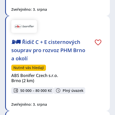
Zveřejněno: 3. srpna
⛽🚚 Řidič C + E cisternových
souprav pro rozvoz PHM Brno
a okolí
Nutně vás hledají
ABS Bonifer Czech s.r.o.
Brno
(2 km)
50 000 – 80 000 Kč
Plný úvazek
Zveřejněno: 3. srpna