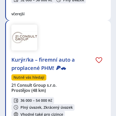
včerejší
Kurýr/ka – firemní auto a
proplacené PHM! 🍕🚗
Nutně vás hledají
21 Consult Group s.r.o.
Prostějov
(48 km)
36 000 – 54 000 Kč
Plný úvazek, Zkrácený úvazek
Vhodné také pro cizince