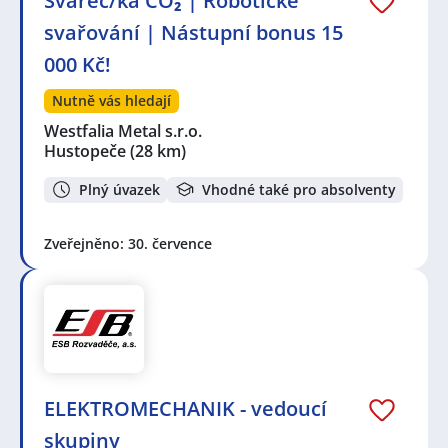
Svářeč/ka CO₂ | Robotické
svařování | Nástupní bonus 15
000 Kč!
Nutně vás hledají
Westfalia Metal s.r.o.
Hustopeče
(28 km)
Plný úvazek
Vhodné také pro absolventy
Zveřejněno: 30. července
ELEKTROMECHANIK - vedoucí
skupiny