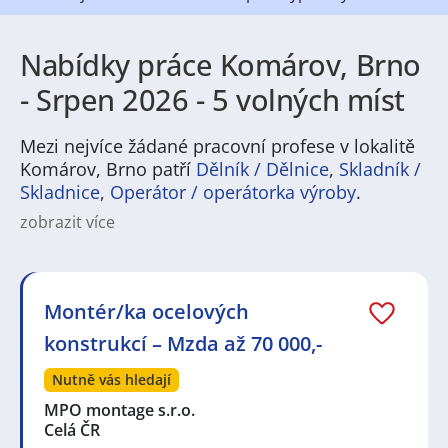
Nabídky práce Komárov, Brno
- Srpen 2026 - 5 volných míst
Mezi nejvíce žádané pracovní profese v lokalitě
Komárov, Brno patří
Dělník / Dělnice
,
Skladník /
Skladnice
,
Operátor / operátorka výroby
.
zobrazit více
Charakteristika městské části a její instituce:
Komárov je městská část nacházející se v jihovýchodní
části Brna. Tato lokalita je známá svou průmyslovou
historií, která stále ovlivňuje její charakter. Komárov
Montér/ka ocelových
poskytuje obyvatelům široké spektrum služeb a
konstrukcí – Mzda až 70 000,-
institucí, včetně místní samosprávy, škol a
zdravotnických zařízení. Důležitou roli zde hrají také
Nutně vás hledají
kulturní a komunitní centra, která přispívají k
místnímu společenskému životu.
MPO montage s.r.o.
Celá ČR