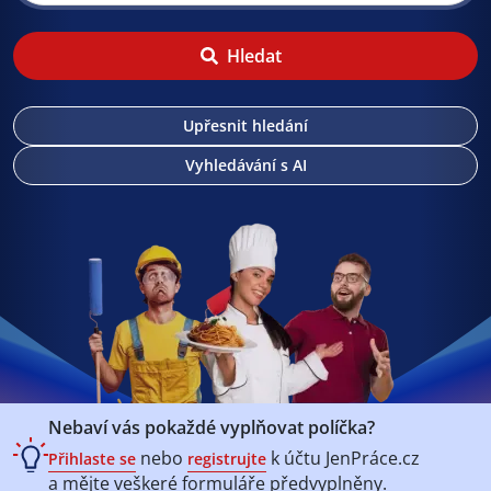
Hledat
Upřesnit hledání
Vyhledávání s AI
Nebaví vás pokaždé vyplňovat políčka?
nebo
k účtu
JenPráce.cz
Přihlaste se
registrujte
a mějte veškeré
formuláře předvyplněny.