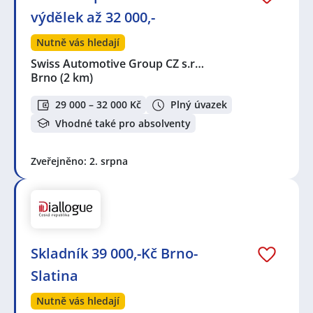
výdělek až 32 000,-
Nutně vás hledají
Swiss Automotive Group CZ s.r…
Brno
(2 km)
29 000 – 32 000 Kč
Plný úvazek
Vhodné také pro absolventy
Zveřejněno: 2. srpna
Skladník 39 000,-Kč Brno-
Slatina
Nutně vás hledají