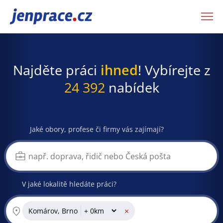
JenPráce.cz
Najděte práci
ihned
! Vybírejte z
24 392
nabídek
Jaké obory, profese či firmy vás zajímají?
V jaké lokalitě hledáte práci?
×
Komárov, Brno