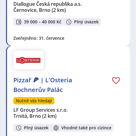
Diallogue Česká republika a.s.
Černovice, Brno
(2 km)
39 000 – 40 000 Kč
Plný úvazek
Zveřejněno: 31. července
Pizzař 🍕 | L'Osteria
Bochnerův Palác
Nutně vás hledají
LF Group Services s.r.o.
Trnitá, Brno
(2 km)
Plný úvazek
Vhodné také pro cizince