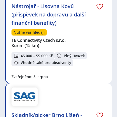
Nástrojař - Lisovna Kovů
(příspěvek na dopravu a další
finanční benefity)
Nutně vás hledají
TE Connectivity Czech s.r.o.
Kuřim
(15 km)
45 000 – 55 000 Kč
Plný úvazek
Vhodné také pro absolventy
Zveřejněno: 3. srpna
Skladník/picker Brno Líšeň -