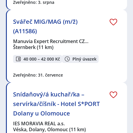
Zveřejněno: 3. srpna
Svářeč MIG/MAG (m/ž)
(A11586)
Manuvia Expert Recruitment CZ…
Šternberk
(11 km)
40 000 – 42 000 Kč
Plný úvazek
Zveřejněno: 31. července
Snídaňový/á kuchař/ka –
servírka/číšník - Hotel S*PORT
Dolany u Olomouce
IES MORAVIA REAL a.s.
Véska, Dolany, Olomouc
(11 km)