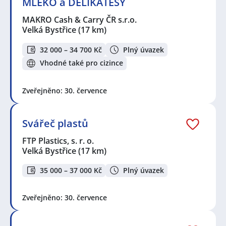
MLÉKO a DELIKATESY
MAKRO Cash & Carry ČR s.r.o.
Velká Bystřice
(17 km)
32 000 – 34 700 Kč
Plný úvazek
Vhodné také pro cizince
Zveřejněno: 30. července
Svářeč plastů
FTP Plastics, s. r. o.
Velká Bystřice
(17 km)
35 000 – 37 000 Kč
Plný úvazek
Zveřejněno: 30. července