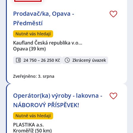
Prodavač/ka, Opava -
Předměstí
Nutně vás hledají
Kaufland Česká republika v.o…
Opava
(39 km)
24 750 – 26 250 Kč
Zkrácený úvazek
Zveřejněno: 3. srpna
Operátor(ka) výroby - lakovna -
NÁBOROVÝ PŘÍSPĚVEK!
Nutně vás hledají
PLASTIKA a.s.
Kroměříž
(50 km)