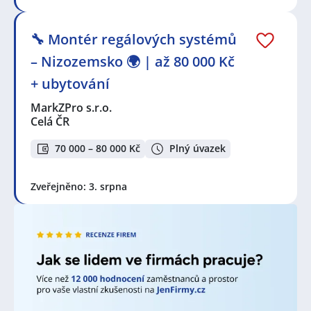
Králové
,
Pardubice
,
České Budějovice
, ale i mnoho
dalších. Prohlédněte preferované lokality, je velká
🔧 Montér regálových systémů
šance, že najdete nabídky práce blíže Vašeho bydliště,
než jste čekali.
– Nizozemsko 🌍 | až 80 000 Kč
+ ubytování
V lokalitě "Domašov nad Bystřicí" a okolí je stále velká
MarkZPro s.r.o.
poptávka po nových zaměstnancích. Jen za poslední
Celá ČR
týden bylo přidáno 909 nových nabídek práce a
brigád od různých společností, personálních a
70 000 – 80 000 Kč
Plný úvazek
pracovních agentur. Za poslední měsíc je to celkem
1820 nových nabídek! Právě proto je pravý čas
porozhlédnout se po nové práci!
Zveřejněno: 3. srpna
Zvyšte si šanci v nalezení nového uplatnění!
Vytvořte
si účet na JenPráce.cz
a pravidelně na Váš email
dostávejte aktuální seznam pracovních nabídek,
včetně námi doporučovaných.
Seznam zobrazených firem s inzercí dle nastavené
filtrace: