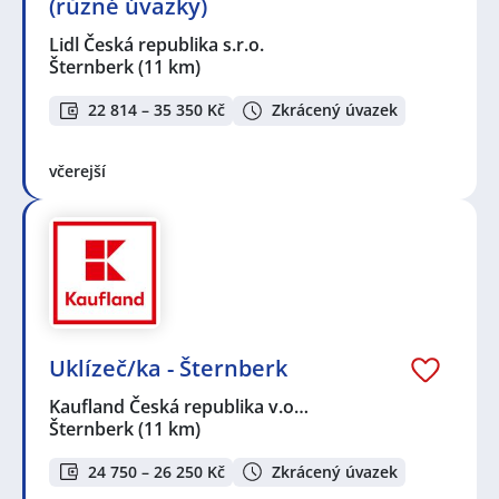
(různé úvazky)
Lidl Česká republika s.r.o.
Šternberk
(11 km)
22 814 – 35 350 Kč
Zkrácený úvazek
včerejší
Uklízeč/ka - Šternberk
Kaufland Česká republika v.o…
Šternberk
(11 km)
24 750 – 26 250 Kč
Zkrácený úvazek