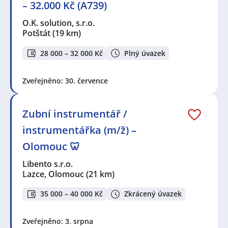
– 32.000 Kč (A739)
O.K. solution, s.r.o.
Potštát
(19 km)
28 000 – 32 000 Kč
Plný úvazek
Zveřejněno: 30. července
Zubní instrumentář /
instrumentářka (m/ž) –
Olomouc 🦷
Libento s.r.o.
Lazce, Olomouc
(21 km)
35 000 – 40 000 Kč
Zkrácený úvazek
Zveřejněno: 3. srpna