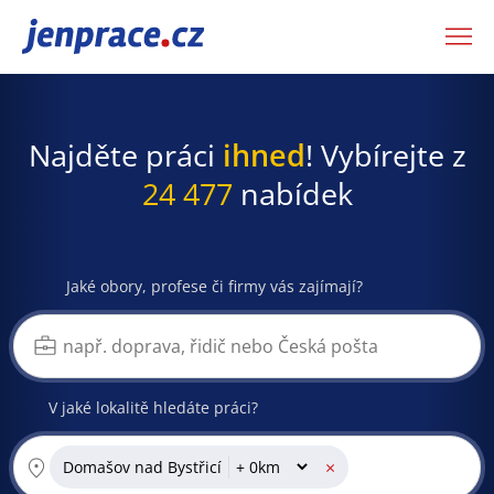
JenPráce.cz
Najděte práci
ihned
! Vybírejte z
24 477
nabídek
Jaké obory, profese či firmy vás zajímají?
V jaké lokalitě hledáte práci?
×
Domašov nad Bystřicí