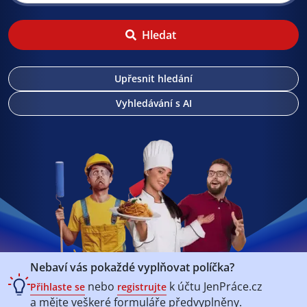
Hledat
Upřesnit hledání
Vyhledávání s AI
Nebaví vás pokaždé vyplňovat políčka?
nebo
k účtu
JenPráce.cz
Přihlaste se
registrujte
a mějte veškeré
formuláře předvyplněny.