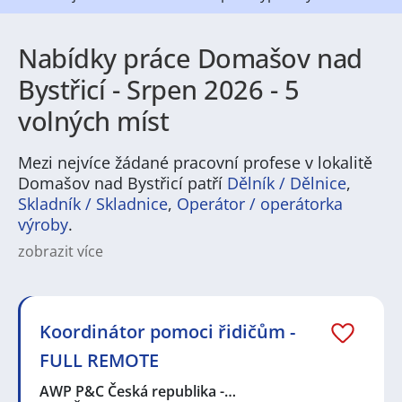
Nabídky práce Domašov nad
Bystřicí - Srpen 2026 - 5
volných míst
Mezi nejvíce žádané pracovní profese v lokalitě
Domašov nad Bystřicí patří
Dělník / Dělnice
,
Skladník / Skladnice
,
Operátor / operátorka
výroby
.
zobrazit více
Pokud hledáte práci v Domašov nad Bystřicí, najdete
zde rozmanité pracovní příležitosti přizpůsobené
životu v menším městě. Region nabízí pozice zejména
v oblasti lehkého průmyslu a výroby, stavebnictví,
Koordinátor pomoci řidičům -
dopravy a logistiky, ale i v obchodu, pohostinství nebo
FULL REMOTE
sociálních službách. Pro řemeslníky, techniky a
administrativu jsou dostupné nabídky i sezonní
AWP P&C Česká republika -…
zaměstnání během turistické sezóny. Pracovní