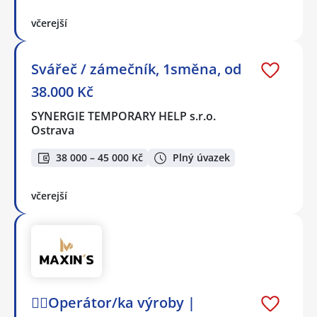
včerejší
Svářeč / zámečník, 1směna, od
38.000 Kč
SYNERGIE TEMPORARY HELP s.r.o.
Ostrava
38 000 – 45 000 Kč
Plný úvazek
včerejší
👷‍♂️Operátor/ka výroby |