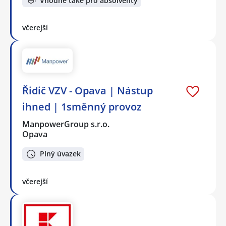
Vhodné také pro absolventy
včerejší
Řidič VZV - Opava | Nástup
ihned | 1směnný provoz
ManpowerGroup s.r.o.
Opava
Plný úvazek
včerejší