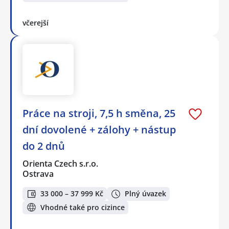
včerejší
Práce na stroji, 7,5 h směna, 25
dní dovolené + zálohy + nástup
do 2 dnů
Orienta Czech s.r.o.
Ostrava
33 000 – 37 999 Kč
Plný úvazek
Vhodné také pro cizince