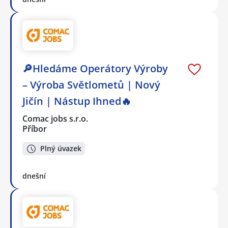
🔎Hledáme Operátory Výroby
– Výroba Světlometů | Nový
Jičín | Nástup Ihned🔥
Comac jobs s.r.o.
Příbor
Plný úvazek
dnešní