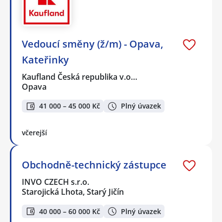
Vedoucí směny (ž/m) - Opava,
Kateřinky
Kaufland Česká republika v.o…
Opava
41 000 – 45 000 Kč
Plný úvazek
včerejší
Obchodně-technický zástupce
INVO CZECH s.r.o.
Starojická Lhota, Starý Jičín
40 000 – 60 000 Kč
Plný úvazek