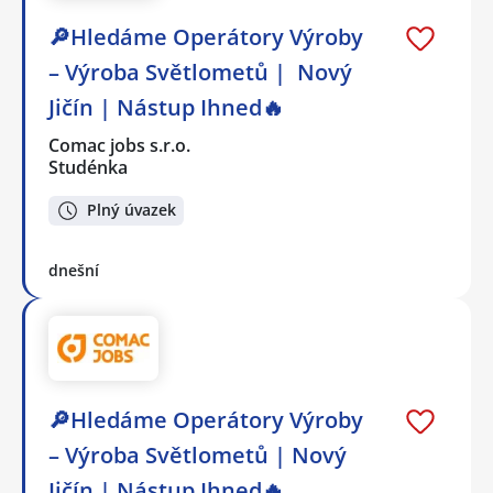
🔎Hledáme Operátory Výroby
– Výroba Světlometů | Nový
Jičín | Nástup Ihned🔥
Comac jobs s.r.o.
Studénka
Plný úvazek
dnešní
🔎Hledáme Operátory Výroby
– Výroba Světlometů | Nový
Jičín | Nástup Ihned🔥