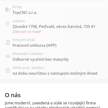
Firma
TopCNC s.r.o.
Lokalita
Závodní 1798, Petřvald, okres Karviná, 735 41
Zobrazit na mapě
Smluvní vztah
Pracovní smlouva (HPP)
Minimální vzdělání
Odborné vyučení bez maturity
Délka prac. poměru
na dobu neurčitou s nástupem možným ihned
O nás
Jsme moderní, zavedená a stále se rozvíjející firma
zaměřující se na výrobu plechových výrobků pomocí