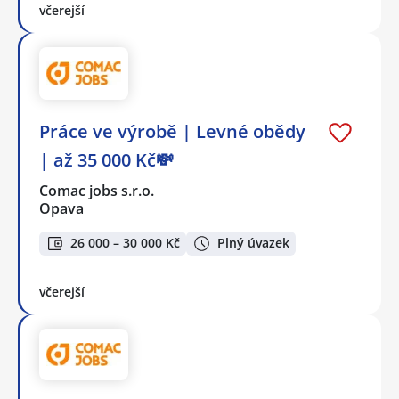
včerejší
Práce ve výrobě | Levné obědy
| až 35 000 Kč💸
Comac jobs s.r.o.
Opava
26 000 – 30 000 Kč
Plný úvazek
včerejší