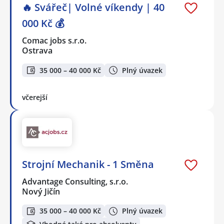
🔥 Svářeč| Volné víkendy | 40
000 Kč 💰
Comac jobs s.r.o.
Ostrava
35 000 – 40 000 Kč
Plný úvazek
včerejší
Strojní Mechanik - 1 Směna
Advantage Consulting, s.r.o.
Nový Jičín
35 000 – 40 000 Kč
Plný úvazek