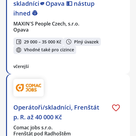
skladníci🫵Opava 💵 nástup
ihned 👷
MAXIN'S People Czech, s.r.o.
Opava
29 000 – 35 000 Kč
Plný úvazek
Vhodné také pro cizince
včerejší
Operátoři/skladníci, Frenštát
p. R. až 40 000 Kč
Comac jobs s.r.o.
Frenštát pod Radhoštěm