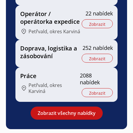
Operátor /
22 nabídek
operátorka expedice
Zobrazit
Petřvald, okres Karviná
Doprava, logistika a
252 nabídek
zásobování
Zobrazit
Práce
2088
nabídek
Petřvald, okres
Karviná
Zobrazit
Zobrazit všechny nabídky