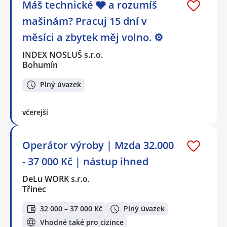
Máš technické 🩶 a rozumíš
mašinám? Pracuj 15 dní v
měsíci a zbytek měj volno. ⚙
INDEX NOSLUŠ s.r.o.
Bohumín
Plný úvazek
včerejší
Operátor výroby | Mzda 32.000
- 37 000 Kč | nástup ihned
DeLu WORK s.r.o.
Třinec
32 000 – 37 000 Kč
Plný úvazek
Vhodné také pro cizince