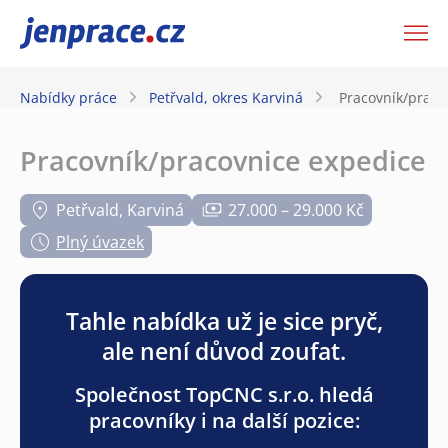
JenPráce.cz
Nabídky práce
Petřvald, okres Karviná
Pracovník/praco
Pracovník/pracovnice expedice
Petřvald, Karviná
27.000 – 29.000 Kč
Plný úvazek
Tahle nabídka už je sice pryč,
ale není důvod zoufat.
Společnost TopCNC s.r.o. hledá
pracovníky i na další pozice: