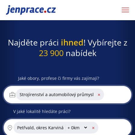
JenPráce.cz
Najděte práci
ihned
! Vybírejte z
23 900
nabídek
Jaké obory, profese či firmy vás zajímají?
×
Strojírenství a automobilový průmysl
V jaké lokalitě hledáte práci?
×
Petřvald, okres Karviná