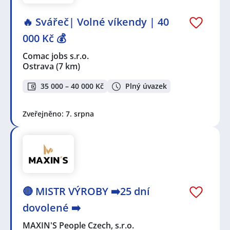
🔥 Svářeč| Volné víkendy | 40
000 Kč 💰
Comac jobs s.r.o.
Ostrava
(7 km)
35 000 – 40 000 Kč
Plný úvazek
Zveřejněno: 7. srpna
🔴 MISTR VÝROBY ➡️25 dní
dovolené ➡️
MAXIN'S People Czech, s.r.o.