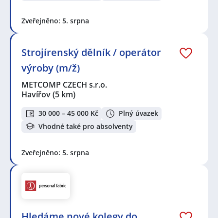
Zveřejněno: 5. srpna
Strojírenský dělník / operátor
výroby (m/ž)
METCOMP CZECH s.r.o.
Havířov
(5 km)
30 000 – 45 000 Kč
Plný úvazek
Vhodné také pro absolventy
Zveřejněno: 5. srpna
Hledáme nové kolegy do