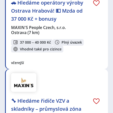
🚗 Hledáme operátory výroby
Ostrava Hrabová! 💵 Mzda od
37 000 Kč + bonusy
MAXIN'S People Czech, s.r.o.
Ostrava
(7 km)
37 000 – 40 000 Kč
Plný úvazek
Vhodné také pro cizince
včerejší
🔧 Hledáme řidiče VZV a
skladníky – průmyslová zóna