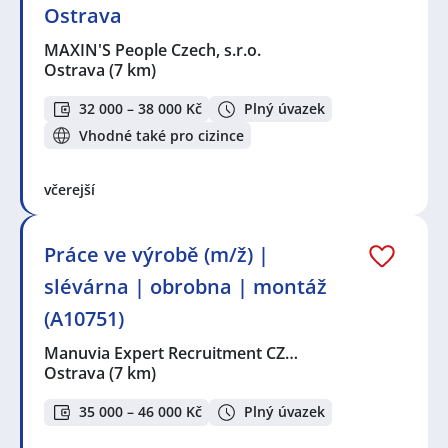
Ostrava
MAXIN'S People Czech, s.r.o.
Ostrava
(7 km)
32 000 – 38 000 Kč
Plný úvazek
Vhodné také pro cizince
včerejší
Práce ve výrobě (m/ž) |
slévárna | obrobna | montáž
(A10751)
Manuvia Expert Recruitment CZ…
Ostrava
(7 km)
35 000 – 46 000 Kč
Plný úvazek