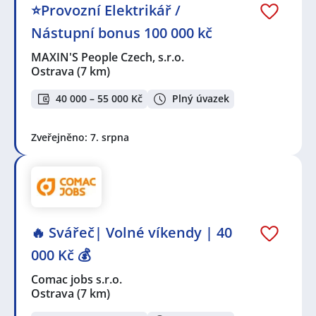
⭐Provozní Elektrikář /
Nástupní bonus 100 000 kč
MAXIN'S People Czech, s.r.o.
Ostrava
(7 km)
40 000 – 55 000 Kč
Plný úvazek
Zveřejněno: 7. srpna
🔥 Svářeč| Volné víkendy | 40
000 Kč 💰
Comac jobs s.r.o.
Ostrava
(7 km)