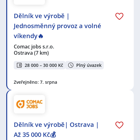
Dělník ve výrobě |
Jednosměnný provoz a volné
víkendy🔥
Comac jobs s.r.o.
Ostrava
(7 km)
28 000 – 30 000 Kč
Plný úvazek
Zveřejněno: 7. srpna
Dělník ve výrobě| Ostrava |
Až 35 000 Kč💰