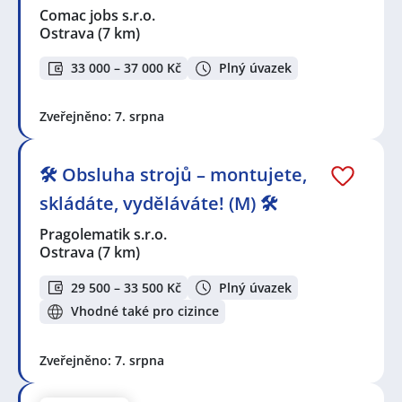
Comac jobs s.r.o.
Ostrava
(7 km)
33 000 – 37 000 Kč
Plný úvazek
Zveřejněno: 7. srpna
🛠️ Obsluha strojů – montujete,
skládáte, vyděláváte! (M) 🛠️
Pragolematik s.r.o.
Ostrava
(7 km)
29 500 – 33 500 Kč
Plný úvazek
Vhodné také pro cizince
Zveřejněno: 7. srpna