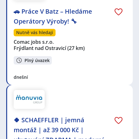
🚗 Práce V Batz – Hledáme
Operátory Výroby! 🔧
Nutně vás hledají
Comac jobs s.r.o.
Frýdlant nad Ostravicí
(27 km)
Plný úvazek
dnešní
🍀 SCHAEFFLER | jemná
montáž | až 39 000 Kč |