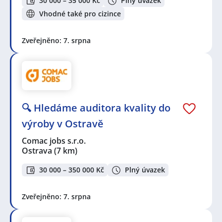
30 000 – 35 000 Kč
Plný úvazek
Vhodné také pro cizince
Zveřejněno: 7. srpna
🔍 Hledáme auditora kvality do
výroby v Ostravě
Comac jobs s.r.o.
Ostrava
(7 km)
30 000 – 350 000 Kč
Plný úvazek
Zveřejněno: 7. srpna