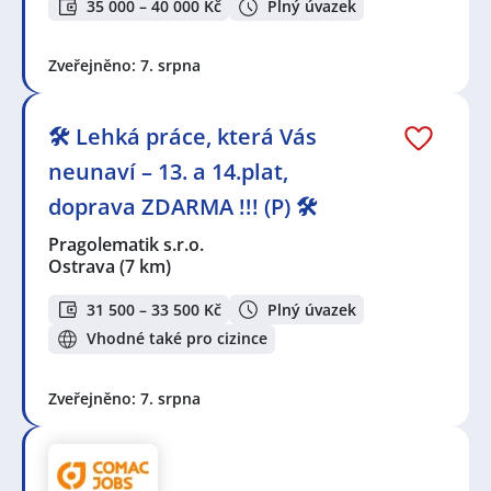
35 000 – 40 000 Kč
Plný úvazek
Zveřejněno: 7. srpna
🛠️ Lehká práce, která Vás
neunaví – 13. a 14.plat,
doprava ZDARMA !!! (P) 🛠️
Pragolematik s.r.o.
Ostrava
(7 km)
31 500 – 33 500 Kč
Plný úvazek
Vhodné také pro cizince
Zveřejněno: 7. srpna