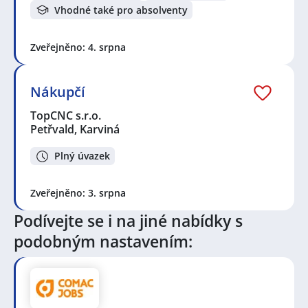
výroby
,
Plánovač / plánovačka výroby
,
Elektrotechnik /
Vhodné také pro absolventy
Elektrotechnička
,
Elektromechanik /
Elektromechanička
,
Elektromontér / Elektromontérka
,
Zveřejněno: 4. srpna
Elektrikář / Elektrikářka
,
Servisní technik / technička
,
Kontrolor / kontrolorka kvality
,
Technik / technička
automatizace
,
Shift leader / Vedoucí směny
Nákupčí
Seznam lokalit v zobrazených inzerátech:
TopCNC s.r.o.
Petřvald, okres Karviná
,
Celá ČR
,
Frýdlant nad
Petřvald, Karviná
Ostravicí
,
Orlová
,
Radvanice, Ostrava
,
Havířov
,
Ostrava
Plný úvazek
Zveřejněno: 3. srpna
Podívejte se i na jiné nabídky s
podobným nastavením: