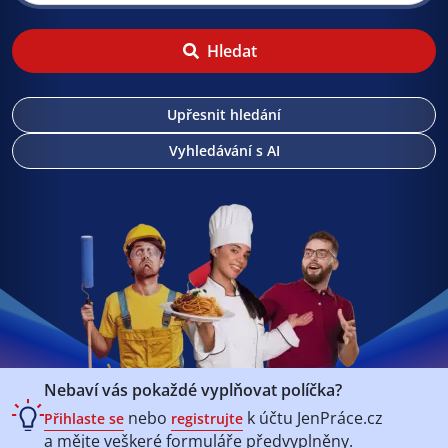
Hledat
Upřesnit hledání
Vyhledávání s AI
Nebaví vás pokaždé vyplňovat políčka?
nebo
k účtu
JenPráce.cz
Přihlaste se
registrujte
a mějte veškeré
formuláře předvyplněny.