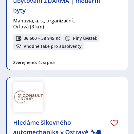
ubytování ZDARMA | moderní
byty
Manuvia, a. s., organizační…
Orlová
(3 km)
36 500 – 38 945 Kč
Plný úvazek
Vhodné také pro absolventy
Zveřejněno: 4. srpna
Hledáme šikovného
automechanika v Ostravě 🔧🚘