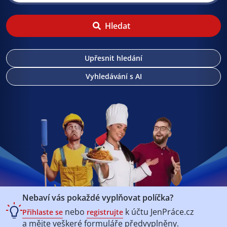
Hledat
Upřesnit hledání
Vyhledávání s AI
Nebaví vás pokaždé vyplňovat políčka?
nebo
k účtu
JenPráce.cz
Přihlaste se
registrujte
a mějte veškeré
formuláře předvyplněny.