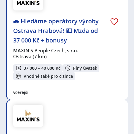
🚗 Hledáme operátory výroby
Ostrava Hrabová! 💵 Mzda od
37 000 Kč + bonusy
MAXIN'S People Czech, s.r.o.
Ostrava
(7 km)
37 000 – 40 000 Kč
Plný úvazek
Vhodné také pro cizince
včerejší