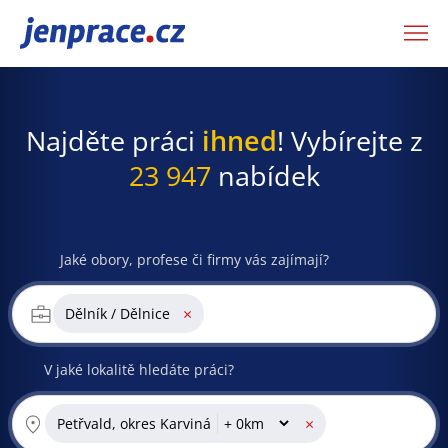
JenPráce.cz
Najděte práci
ihned
! Vybírejte z
23 947
nabídek
Jaké obory, profese či firmy vás zajímají?
×
Dělník / Dělnice
V jaké lokalitě hledáte práci?
×
Petřvald, okres Karviná