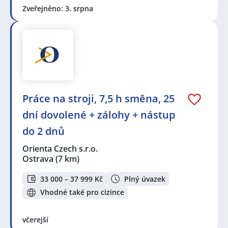
Zveřejněno: 3. srpna
Práce na stroji, 7,5 h směna, 25
dní dovolené + zálohy + nástup
do 2 dnů
Orienta Czech s.r.o.
Ostrava
(7 km)
33 000 – 37 999 Kč
Plný úvazek
Vhodné také pro cizince
včerejší