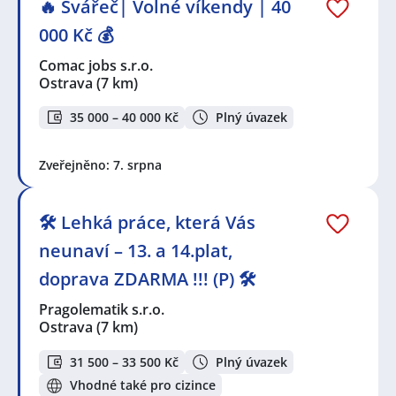
🔥 Svářeč| Volné víkendy | 40
000 Kč 💰
Comac jobs s.r.o.
Ostrava
(7 km)
35 000 – 40 000 Kč
Plný úvazek
Zveřejněno: 7. srpna
🛠️ Lehká práce, která Vás
neunaví – 13. a 14.plat,
doprava ZDARMA !!! (P) 🛠️
Pragolematik s.r.o.
Ostrava
(7 km)
31 500 – 33 500 Kč
Plný úvazek
Vhodné také pro cizince