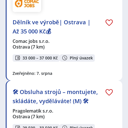
Dělník ve výrobě| Ostrava |
Až 35 000 Kč💰
Comac jobs s.r.o.
Ostrava
(7 km)
33 000 – 37 000 Kč
Plný úvazek
Zveřejněno: 7. srpna
🛠️ Obsluha strojů – montujete,
skládáte, vyděláváte! (M) 🛠️
Pragolematik s.r.o.
Ostrava
(7 km)
29 500 – 33 500 Kč
Plný úvazek