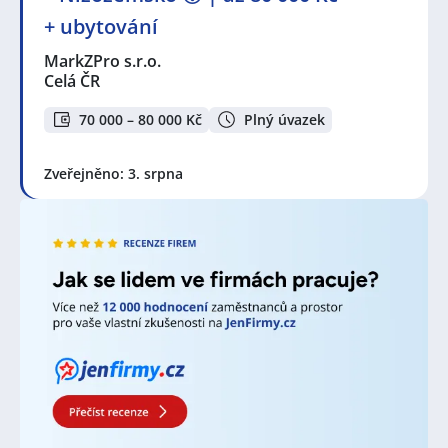
Dělník nebo dělnice je osoba, která vykonává
+ ubytování
manuální práci nebo práci, která vyžaduje fyzickou
sílu. Práce dělníka pokrývá širokou škálu pracovních
MarkZPro s.r.o.
odvětví, od stavebnictví a výroby až po zemědělství a
Celá ČR
údržbu. Většina dělnických pozic vyžaduje specifické
dovednosti nebo odbornou přípravu.
70 000 – 80 000 Kč
Plný úvazek
Dovednosti, které dělník potřebuje ke své práci, závisí
na konkrétní profesi a odvětví ve kterém dělník
Zveřejněno: 3. srpna
pracuje. Mezi obecné dovednosti, patří jednoznačně
technické znalosti. Dělníci musí umět pracovat s
různými nástroji a stroji (např. vrtačka nebo CNC
stroj) a mít znalost technických procesů používaných
ve svém zaměstnání. Dále je nezbytné mít určité
fyzické předpoklady, mnoho dělnických pracovních
míst vyžaduje fyzickou zdatnost, včetně schopnosti
zvedat těžké předměty, vydržet dlouho stát a
vykonávat jiné fyzické úkony. Dělníci musí být
obeznámeni s bezpečnostními postupy a protokoly.
Dělníci musí být schopni rychle a efektivně řešit
nečekané problémy na pracovišti. Mnoho dělnických
pozic také vyžaduje přesnost a smysl pro detail.