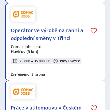
Operátor ve výrobě na ranní a
odpolední směny v Třinci
Comac jobs s.r.o.
Havířov
(5 km)
25 000 – 35 000 Kč
Plný úvazek
Zveřejněno: 5. srpna
Práce v automotivu v Českém