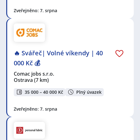
Zveřejněno: 7. srpna
🔥 Svářeč| Volné víkendy | 40
000 Kč 💰
Comac jobs s.r.o.
Ostrava
(7 km)
35 000 – 40 000 Kč
Plný úvazek
Zveřejněno: 7. srpna