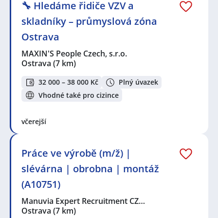
🔧 Hledáme řidiče VZV a
skladníky – průmyslová zóna
Ostrava
MAXIN'S People Czech, s.r.o.
Ostrava
(7 km)
32 000 – 38 000 Kč
Plný úvazek
Vhodné také pro cizince
včerejší
Práce ve výrobě (m/ž) |
slévárna | obrobna | montáž
(A10751)
Manuvia Expert Recruitment CZ…
Ostrava
(7 km)