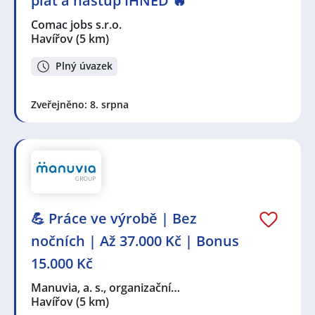
plat a nástup IHNED 🔥
výroby
,
Programátor / programátorka NC / CNC / PLC
strojů a zařízení
,
Strojník / Strojnice
,
Technik /
Comac jobs s.r.o.
technička ve strojírenství
,
Konstruktér /
Havířov
(5 km)
Konstruktérka
,
Operátor / operátorka průmyslové
výroby
,
Slévač / Slévařka
,
Řezník a uzenář / Řeznice a
Plný úvazek
uzenářka
,
Strojní mechanik / mechanička
Seznam lokalit v zobrazených inzerátech:
Zveřejněno: 8. srpna
Petřvald, okres Karviná
,
Celá ČR
,
Frýdlant nad
Ostravicí
,
Opava
,
Orlová
,
Havířov
,
Ostrava
,
Slezská
Ostrava, Ostrava
,
Podlesí, Havířov
,
Hrušov, Ostrava
,
Bohumín
,
Hrabová, Ostrava
,
Karviná
,
Nové Město,
Karviná
💪 Práce ve výrobě | Bez
nočních | Až 37.000 Kč | Bonus
15.000 Kč
Manuvia, a. s., organizační…
Havířov
(5 km)