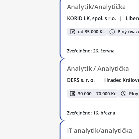
Analytik/Analytička
KORID LK, spol. s r.o.
|
Liber
od 35 000 Kč
Plný úvaz
Zveřejněno: 26. června
Analytik / Analytička
DERS s. r. o.
|
Hradec Králov
30 000 – 70 000 Kč
Plný
Zveřejněno: 16. března
IT analytik/analytička