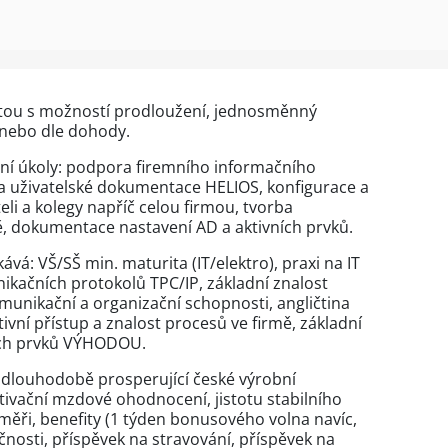
tou s možností prodloužení, jednosměnný
nebo dle dohody.
vní úkoly: podpora firemního informačního
a uživatelské dokumentace HELIOS, konfigurace a
eli a kolegy napříč celou firmou, tvorba
, dokumentace nastavení AD a aktivních prvků.
vá: VŠ/SŠ min. maturita (IT/elektro), praxi na IT
nikačních protokolů TPC/IP, základní znalost
omunikační a organizační schopnosti, angličtina
vní přístup a znalost procesů ve firmě, základní
ch prvků VÝHODOU.
 dlouhodobě prosperující české výrobní
tivační mzdové ohodnocení, jistotu stabilního
měři, benefity (1 týden bonusového volna navíc,
čnosti, příspěvek na stravování, příspěvek na