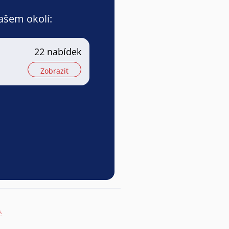
vašem okolí:
22 nabídek
Zobrazit
ě