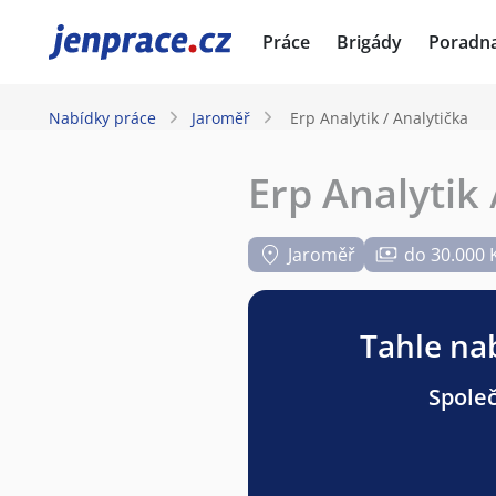
JenPráce.cz
Práce
Brigády
Poradn
Nabídky práce
Jaroměř
Erp Analytik / Analytička
Erp Analytik 
Jaroměř
do 30.000 
Tahle nab
Společ