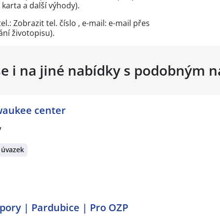
í karta a další výhody).
el.:
Zobrazit tel. číslo
, e-mail: e-mail přes
ání životopisu).
se i na jiné nabídky s podobným 
waukee center
v
 úvazek
dpory | Pardubice | Pro OZP