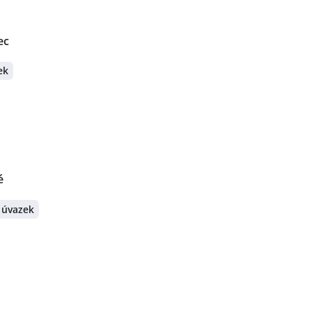
ec
ek
é
 úvazek