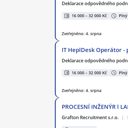
Deklarace odpovědného podnik
16 000 – 32 000 Kč
Plný
Zveřejněno: 4. srpna
IT HeplDesk Operátor - 
Deklarace odpovědného podnik
16 000 – 32 000 Kč
Plný
Zveřejněno: 4. srpna
PROCESNÍ INŽENÝR l L
Grafton Recruitment s.r.o.
|