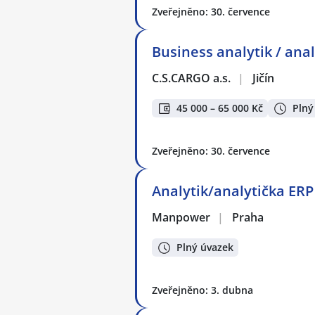
Zveřejněno: 30. července
Business analytik / anal
C.S.CARGO a.s.
|
Jičín
45 000 – 65 000 Kč
Plný
Zveřejněno: 30. července
Analytik/analytička ER
Manpower
|
Praha
Plný úvazek
Zveřejněno: 3. dubna