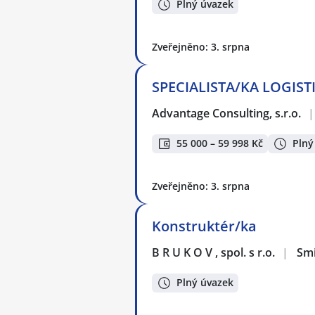
Plný úvazek
Zveřejněno: 3. srpna
SPECIALISTA/KA LOGISTI
Advantage Consulting, s.r.o.
|
55 000 – 59 998 Kč
Plný
Zveřejněno: 3. srpna
Konstruktér/ka
B R U K O V , spol. s r.o.
|
Smi
Plný úvazek