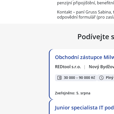
penzijní připojištění, benefitn
Kontakt – paní Gruss Sabina, t
odpovědní formulář
(pro zasl
Podívejte 
Obchodní zástupce Mil
REDtool s.r.o.
|
Nový Bydžo
30 000 – 90 000 Kč
Plný
Zveřejněno: 5. srpna
Junior specialista IT po