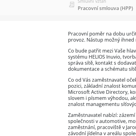
Smluvní vztah
Pracovní smlouva (HPP)
Pracovní poměr na dobu urči
provoz. Nástup možný ihned 
Co bude patřit mezi Vaše hla
systému HELIOS Inuvio, tvorb
správa sítě, kontakt s dodavat
dokumentace a schématu sítě
Co od Vás zaměstnavatel očeká
pozici, základní znalost komu
Microsoft Active Directory, k
slovem i písmem výhodou, akti
znalost managementu síťový
Zaměstnavatel nabízí: zázemí
společnosti v automotive, mo
zaměstnání, pracoviště v Jaro
závodní jídelna v areálu spole