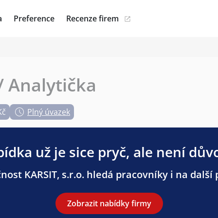
a
Preference
Recenze firem
/ Analytička
Kč
Plný úvazek
ídka už je sice pryč, ale není dův
nost KARSIT, s.r.o. hledá pracovníky i na další 
Zobrazit nabídky firmy