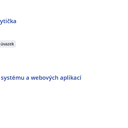
ytička
 úvazek
P systému a webových aplikací