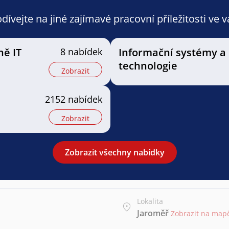
ívejte na jiné zajímavé pracovní příležitosti ve 
ně IT
8 nabídek
Informační systémy a
technologie
Zobrazit
2152 nabídek
Zobrazit
Zobrazit všechny nabídky
Lokalita
Jaroměř
Zobrazit na map