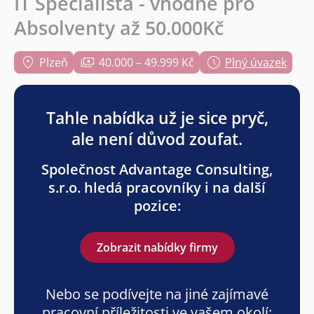
IT Specialista - vhodné pro
Absolventy až 50.000Kč
Plzeň
40.000 – 49.999 Kč
Plný úvazek
Tahle nabídka už je sice pryč,
ale není důvod zoufat.
Společnost Advantage Consulting,
s.r.o. hledá pracovníky i na další
pozice:
Zobrazit nabídky firmy
Nebo se podívejte na jiné zajímavé
pracovní příležitosti ve vašem okolí: