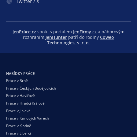
Twitter / X
JenPráce.cz
spolu s portálem
JenFirmy.cz
a náborovým
rozhraním
JenHunter
patří do rodiny
Coweo
Technologies, s. r. o.
NABÍDKY PRÁCE
Práce v Brně
Práce v Českých Budějovicích
Práce v Havířově
Práce v Hradci Králové
Práce v Jihlavě
Práce v Karlových Varech
Práce v Kladně
Práce v Liberci