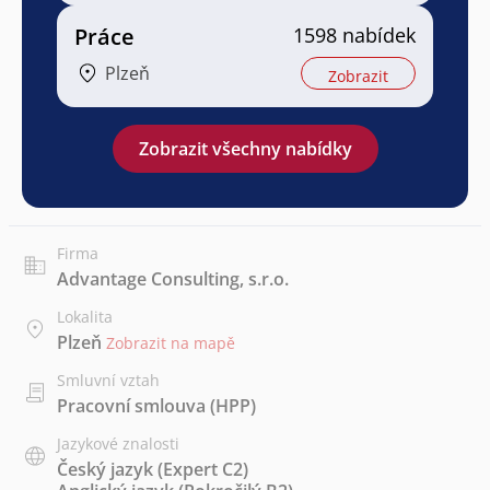
Práce
1598 nabídek
Plzeň
Zobrazit
Zobrazit všechny nabídky
Firma
Advantage Consulting, s.r.o.
Lokalita
Plzeň
Zobrazit na mapě
Smluvní vztah
Pracovní smlouva (HPP)
Jazykové znalosti
Český jazyk
(Expert C2)