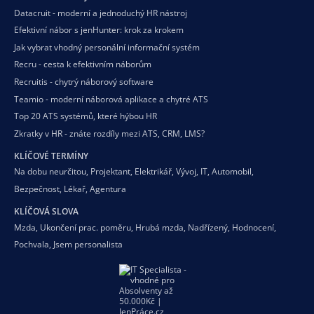
Datacruit - moderní a jednoduchý HR nástroj
Efektivní nábor s jenHunter: krok za krokem
Jak vybrat vhodný personální informační systém
Recru - cesta k efektivním náborům
Recruitis - chytrý náborový software
Teamio - moderní náborová aplikace a chytré ATS
Top 20 ATS systémů, které hýbou HR
Zkratky v HR - znáte rozdíly mezi ATS, CRM, LMS?
KLÍČOVÉ TERMÍNY
Na dobu neurčitou
,
Projektant
,
Elektrikář
,
Vývoj
,
IT
,
Automobil
,
Bezpečnost
,
Lékař
,
Agentura
KLÍČOVÁ SLOVA
Mzda
,
Ukončení prac. poměru
,
Hrubá mzda
,
Nadřízený
,
Hodnocení
,
Pochvala
,
Jsem personalista