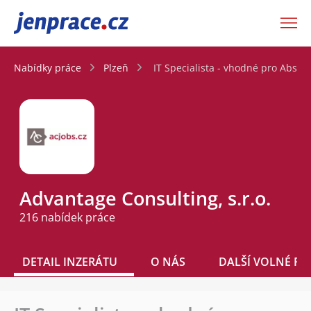
JenPráce.cz
Nabídky práce
Plzeň
IT Specialista - vhodné pro Absol
Advantage Consulting, s.r.o.
216 nabídek práce
DETAIL INZERÁTU
O NÁS
DALŠÍ VOLNÉ PO