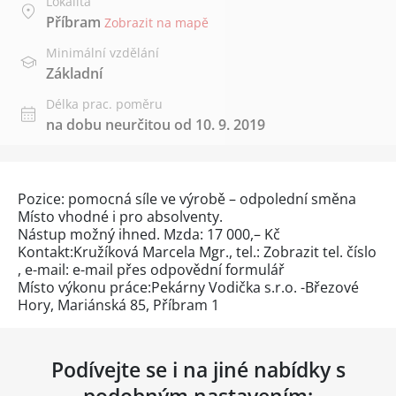
Lokalita
Příbram
Zobrazit na mapě
Minimální vzdělání
Základní
Délka prac. poměru
na dobu neurčitou od 10. 9. 2019
Pozice: pomocná síle ve výrobě – odpolední směna
Místo vhodné i pro absolventy.
Nástup možný ihned. Mzda: 17 000,– Kč
Kontakt:Kružíková Marcela Mgr., tel.:
Zobrazit tel. číslo
, e-mail: e-mail přes
odpovědní formulář
Místo výkonu práce:Pekárny Vodička s.r.o. -Březové
Hory, Mariánská 85, Příbram 1
Podívejte se i na jiné nabídky s
podobným nastavením: