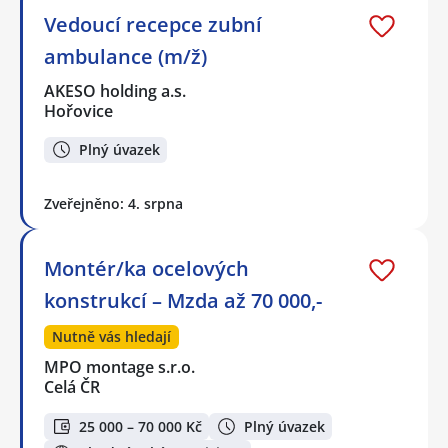
Vedoucí recepce zubní
ambulance (m/ž)
AKESO holding a.s.
Hořovice
Plný úvazek
Zveřejněno: 4. srpna
Montér/ka ocelových
konstrukcí – Mzda až 70 000,-
Nutně vás hledají
MPO montage s.r.o.
Celá ČR
25 000 – 70 000 Kč
Plný úvazek