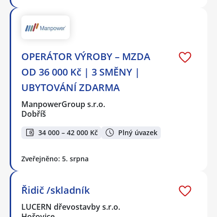
OPERÁTOR VÝROBY – MZDA
OD 36 000 Kč | 3 SMĚNY |
UBYTOVÁNÍ ZDARMA
ManpowerGroup s.r.o.
Dobříš
34 000 – 42 000 Kč
Plný úvazek
Zveřejněno: 5. srpna
Řidič /skladník
LUCERN dřevostavby s.r.o.
Hořovice