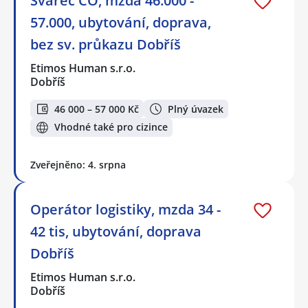
Svářeč CO, mzda 46.000 -
57.000, ubytování, doprava,
bez sv. průkazu Dobříš
Etimos Human s.r.o.
Dobříš
46 000 – 57 000 Kč
Plný úvazek
Vhodné také pro cizince
Zveřejněno: 4. srpna
Operátor logistiky, mzda 34 -
42 tis, ubytování, doprava
Dobříš
Etimos Human s.r.o.
Dobříš