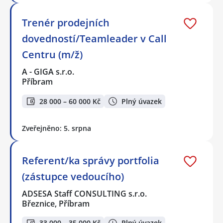
Trenér prodejních
dovedností/Teamleader v Call
Centru (m/ž)
A - GIGA s.r.o.
Příbram
28 000 – 60 000 Kč
Plný úvazek
Zveřejněno: 5. srpna
Referent/ka správy portfolia
(zástupce vedoucího)
ADSESA Staff CONSULTING s.r.o.
Březnice, Příbram
33 000 – 35 000 Kč
Plný úvazek