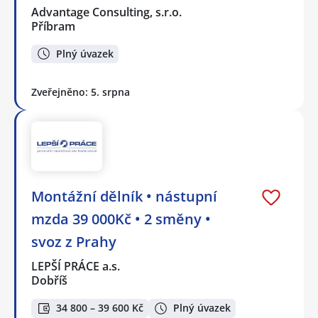
Advantage Consulting, s.r.o.
Příbram
Plný úvazek
Zveřejněno: 5. srpna
Montážní dělník • nástupní
mzda 39 000Kč • 2 směny •
svoz z Prahy
LEPŠÍ PRÁCE a.s.
Dobříš
34 800 – 39 600 Kč
Plný úvazek