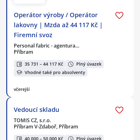
Operátor výroby / Operátor
lakovny | Mzda až 44 117 Kč |
Firemní svoz
Personal fabric - agentura…
Příbram
35 731 – 44 117 Kč
Plný úvazek
Vhodné také pro absolventy
včerejší
Vedoucí skladu
TOMIS CZ, s.r.o.
Příbram V-Zdaboř, Příbram
40 000 – 50 000 Kč
Plný úvazek