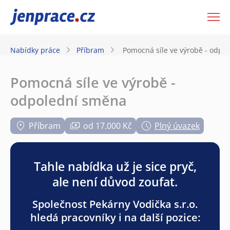
JenPráce.cz
Nabídky práce
Příbram
Pomocná síle ve výrobě - odpo
Pomocná síle ve výrobě -
odpolední směna
Příbram
od 17.000 Kč
Plný úvazek
Tahle nabídka už je sice pryč,
ale není důvod zoufat.
Společnost Pekárny Vodička s.r.o.
hledá pracovníky i na další pozice: