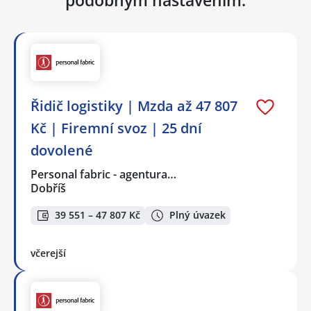
Řidič logistiky | Mzda až 47 807
Kč | Firemní svoz | 25 dní
dovolené
Personal fabric - agentura…
Dobříš
39 551 – 47 807 Kč
Plný úvazek
včerejší