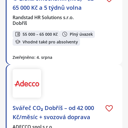
65 000 Kč a 5 týdnů volna
Randstad HR Solutions s.r.o.
Dobříš
55 000 – 65 000 Kč
Plný úvazek
Vhodné také pro absolventy
Zveřejněno: 4. srpna
Svářeč CO₂ Dobříš – od 42 000
Kč/měsíc + svozová doprava
ADECCO spol.s r.o.