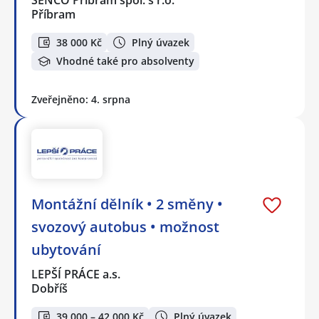
SENCO Příbram spol. s r.o.
Příbram
38 000 Kč
Plný úvazek
Vhodné také pro absolventy
Zveřejněno: 4. srpna
Montážní dělník • 2 směny •
svozový autobus • možnost
ubytování
LEPŠÍ PRÁCE a.s.
Dobříš
39 000 – 42 000 Kč
Plný úvazek