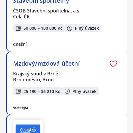
Stavební spořitelny
ČSOB Stavební spořitelna, a.s.
Celá ČR
50 000 – 100 000 Kč
Plný úvazek
dnešní
Mzdový/mzdová účetní
Krajský soud v Brně
Brno-město, Brno
25 190 – 36 210 Kč
Plný úvazek
včerejší