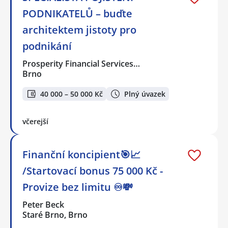
PODNIKATELŮ – buďte
architektem jistoty pro
podnikání
Prosperity Financial Services…
Brno
40 000 – 50 000 Kč
Plný úvazek
včerejší
Finanční koncipient🎯📈
/Startovací bonus 75 000 Kč -
Provize bez limitu ♾️💸
Peter Beck
Staré Brno, Brno