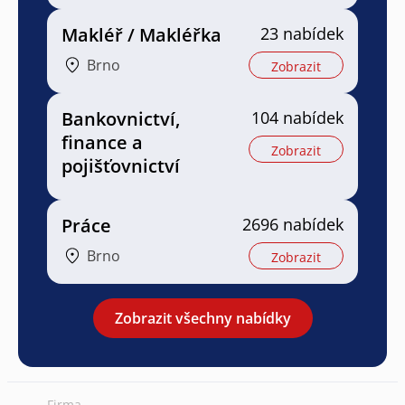
Makléř / Makléřka
23 nabídek
Brno
Zobrazit
Bankovnictví,
104 nabídek
finance a
Zobrazit
pojišťovnictví
Práce
2696 nabídek
Brno
Zobrazit
Zobrazit všechny nabídky
Firma