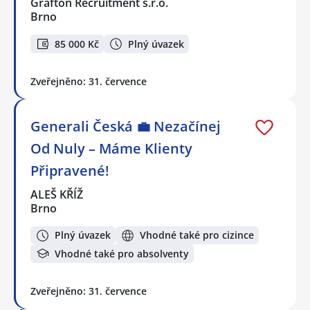
Grafton Recruitment s.r.o.
Brno
85 000 Kč
Plný úvazek
Zveřejněno: 31. července
Generali Česká 💼 Nezačínej
Od Nuly – Máme Klienty
Připravené!
ALEŠ KŘÍŽ
Brno
Plný úvazek
Vhodné také pro cizince
Vhodné také pro absolventy
Zveřejněno: 31. července