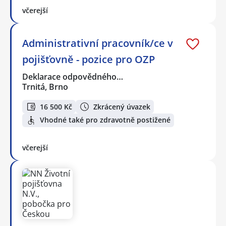
včerejší
Administrativní pracovník/ce v
pojišťovně - pozice pro OZP
Deklarace odpovědného…
Trnitá, Brno
16 500 Kč
Zkrácený úvazek
Vhodné také pro zdravotně postižené
včerejší