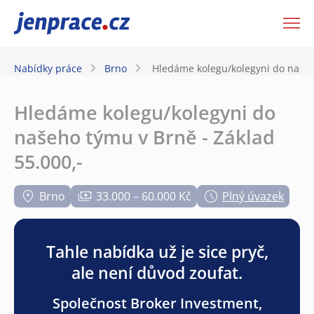
JenPráce.cz
Nabídky práce
Brno
Hledáme kolegu/kolegyni do našeho
Hledáme kolegu/kolegyni do
našeho týmu v Brně - Základ
55.000,-
Brno
33.000 – 60.000 Kč
Plný úvazek
Tahle nabídka už je sice pryč,
ale není důvod zoufat.
Společnost Broker Investment,