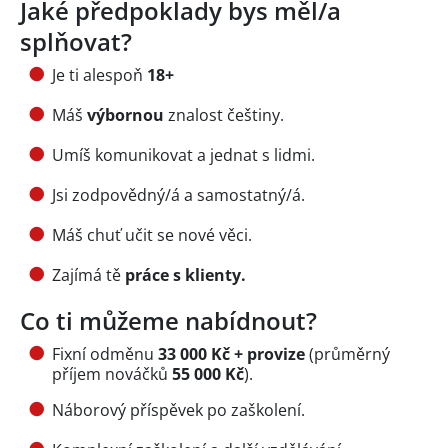
Jaké předpoklady bys měl/a
splňovat?
Je ti alespoň
18+
Máš
výbornou
znalost češtiny.
Umíš komunikovat a jednat s lidmi.
Jsi zodpovědný/á a samostatný/á.
Máš chuť učit se nové věci.
Zajímá tě
práce s klienty.
Co ti můžeme nabídnout?
Fixní odměnu
33 000 Kč + provize
(průměrný
příjem nováčků
55 000 Kč
).
Náborový příspěvek po zaškolení.