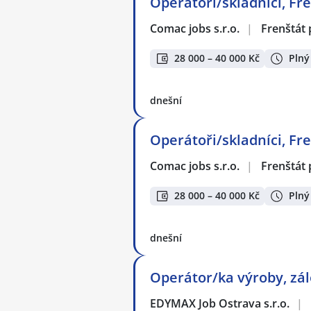
Operátoři/skladníci, Fre
Comac jobs s.r.o.
|
Frenštát
28 000 – 40 000 Kč
Plný
dnešní
Operátoři/skladníci, Fre
Comac jobs s.r.o.
|
Frenštát
28 000 – 40 000 Kč
Plný
dnešní
Operátor/ka výroby, zál
EDYMAX Job Ostrava s.r.o.
|