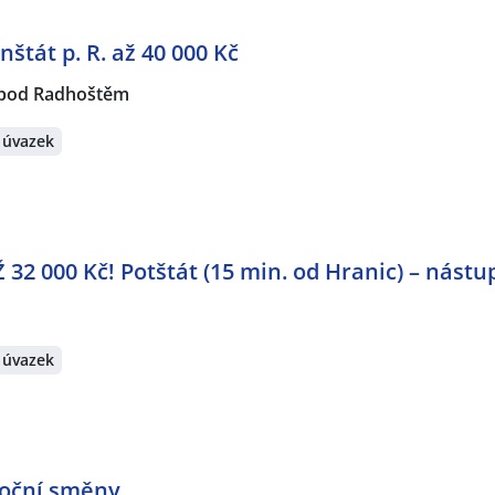
nštát p. R. až 40 000 Kč
 pod Radhoštěm
 úvazek
 32 000 Kč! Potštát (15 min. od Hranic) – nástu
 úvazek
noční směny