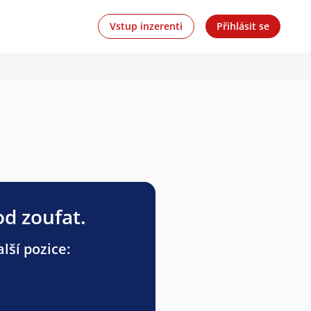
Vstup inzerenti
Přihlásit se
od zoufat.
lší pozice: