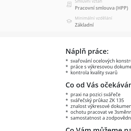
Smluvní vztah
Pracovní smlouva (HPP)
Minimální vzdělání
Základní
Náplň práce:
* svařování ocelových konstr
* práce s výkresovou dokume
* kontrola kvality svarů
Co od Vás očekává
* praxi na pozici svářeče
* svářečský průkaz ZK 135
* znalost výkresové dokume
* ochotu pracovat ve 3smě
* samostatnost a zodpovědn
Co Vám můžeme na