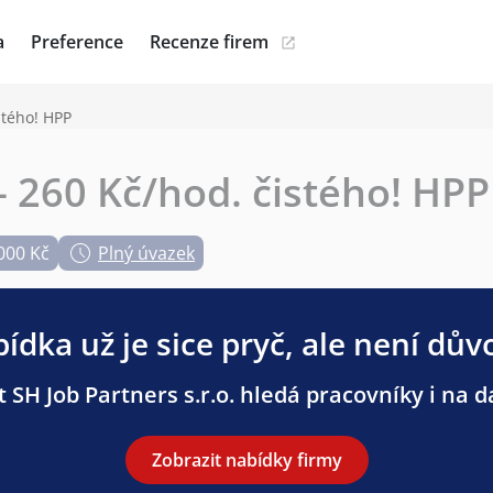
a
Preference
Recenze firem
stého! HPP
 260 Kč/hod. čistého! HPP
000 Kč
Plný úvazek
ídka už je sice pryč, ale není dův
 SH Job Partners s.r.o. hledá pracovníky i na da
Zobrazit nabídky firmy