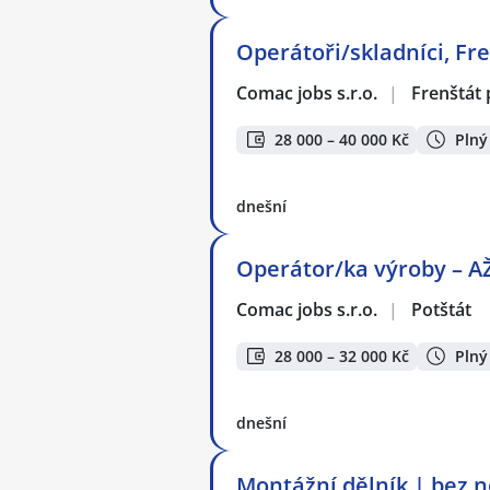
Operátoři/skladníci, Fre
Comac jobs s.r.o.
|
Frenštát
28 000 – 40 000 Kč
Plný
dnešní
Operátor/ka výroby – AŽ
Comac jobs s.r.o.
|
Potštát
28 000 – 32 000 Kč
Plný
dnešní
Montážní dělník | bez 