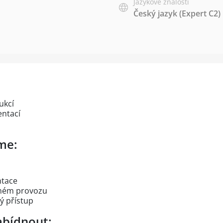
Jazykové znalosti
Český jazyk
(Expert C2)
ukcí
ntací
me:
ntace
nném provozu
ý přístup
bídnout: