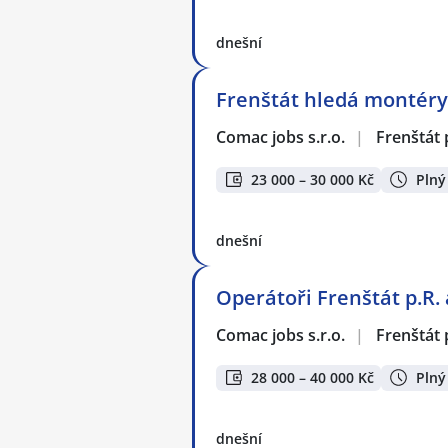
dnešní
Frenštát hledá montéry:
Comac jobs s.r.o.
|
Frenštát
23 000 – 30 000 Kč
Plný
dnešní
Operátoři Frenštát p.R. 
Comac jobs s.r.o.
|
Frenštát
28 000 – 40 000 Kč
Plný
dnešní