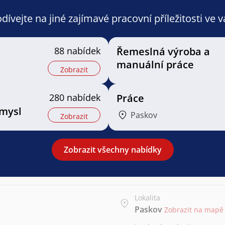
ívejte na jiné zajímavé pracovní příležitosti ve 
88 nabídek
Řemeslná výroba a
manuální práce
Zobrazit
280 nabídek
Práce
mysl
Paskov
Zobrazit
Zobrazit všechny nabídky
Lokalita
Paskov
Zobrazit na mapě