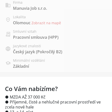
Firma
Manuvia Job s.r.o.
Lokalita
Olomouc
Zobrazit na mapě
Smluvní vztah
Pracovní smlouva (HPP)
Jazykové znalosti
Český jazyk
(Pokročilý B2)
Minimální vzdělání
Základní
Co Vám nabízíme?
● MZDA AŽ 37 000 Kč
● Příjemné, čisté a nehlučné pracovní prostředí ve
zcela nové hale
● 13. a 14. plat