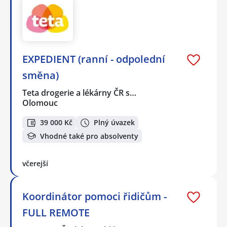
EXPEDIENT (ranní - odpolední
směna)
Teta drogerie a lékárny ČR s…
Olomouc
39 000 Kč
Plný úvazek
Vhodné také pro absolventy
včerejší
Koordinátor pomoci řidičům -
FULL REMOTE