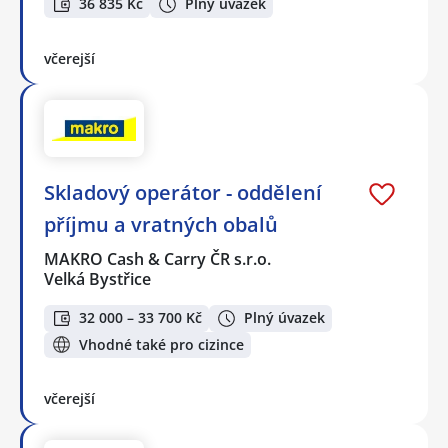
36 835 Kč
Plný úvazek
včerejší
Skladový operátor - oddělení
příjmu a vratných obalů
MAKRO Cash & Carry ČR s.r.o.
Velká Bystřice
32 000 – 33 700 Kč
Plný úvazek
Vhodné také pro cizince
včerejší