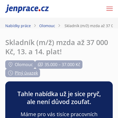
JenPráce.cz
Nabídky práce
Olomouc
Skladník (m/ž) mzda až 37 000 K
Skladník (m/ž) mzda až 37 000
Kč, 13. a 14. plat!
Olomouc
35.000 – 37.000 Kč
Plný úvazek
Tahle nabídka už je sice pryč,
ale není důvod zoufat.
Máme pro vás tisíce pracovních