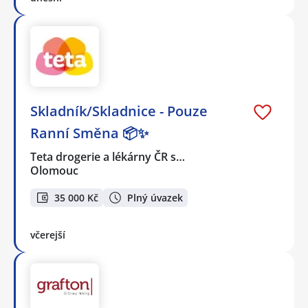
Skladník/Skladnice - Pouze
Ranní Směna 📦✨
Teta drogerie a lékárny ČR s…
Olomouc
35 000 Kč
Plný úvazek
včerejší