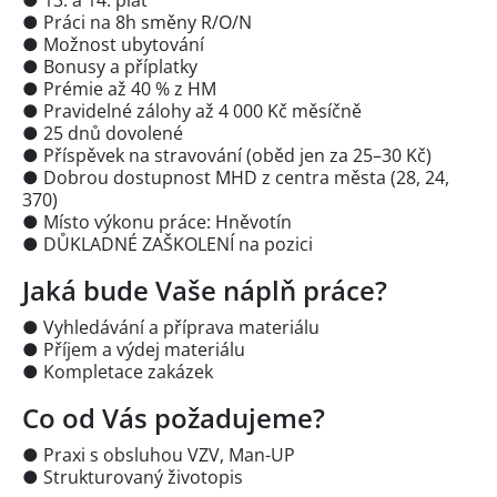
● Práci na 8h směny R/O/N
● Možnost ubytování
● Bonusy a příplatky
● Prémie až 40 % z HM
● Pravidelné zálohy až 4 000 Kč měsíčně
● 25 dnů dovolené
● Příspěvek na stravování (oběd jen za 25–30 Kč)
● Dobrou dostupnost MHD z centra města (28, 24,
370)
● Místo výkonu práce: Hněvotín
● DŮKLADNÉ ZAŠKOLENÍ na pozici
Jaká bude Vaše náplň práce?
● Vyhledávání a příprava materiálu
● Příjem a výdej materiálu
● Kompletace zakázek
Co od Vás požadujeme?
● Praxi s obsluhou VZV, Man-UP
● Strukturovaný životopis