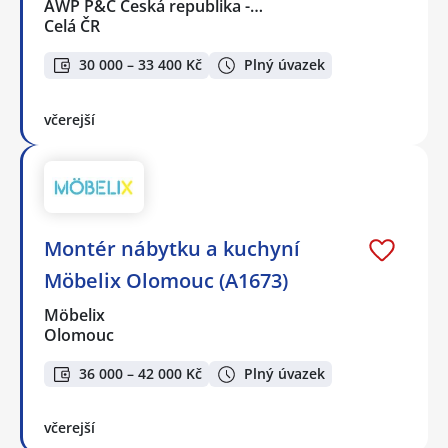
AWP P&C Česká republika -…
Celá ČR
30 000 – 33 400 Kč
Plný úvazek
včerejší
Montér nábytku a kuchyní
Möbelix Olomouc (A1673)
Möbelix
Olomouc
36 000 – 42 000 Kč
Plný úvazek
včerejší