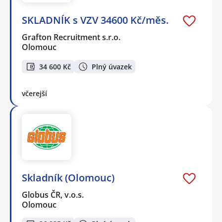
SKLADNÍK s VZV 34600 Kč/měs.
Grafton Recruitment s.r.o.
Olomouc
34 600 Kč
Plný úvazek
včerejší
Skladník (Olomouc)
Globus ČR, v.o.s.
Olomouc