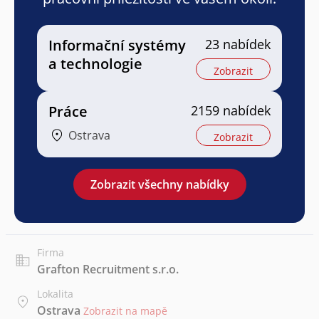
Informační systémy
23 nabídek
a technologie
Zobrazit
Práce
2159 nabídek
Ostrava
Zobrazit
Zobrazit všechny nabídky
Firma
Grafton Recruitment s.r.o.
Lokalita
Ostrava
Zobrazit na mapě