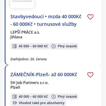
Stavbyvedoucí • mzda 40 000Kč
- 60 000Kč • turnusové služby
LEPŠÍ PRÁCE a.s.
Jihlava
45 000 – 60 000 Kč
Plný úvazek
Zveřejněno: 20. června
ZÁMEČNÍK-Plzeň- až 60 000Kč
SH Job Partners s.r.o.
Plzeň
40 000 – 60 000 Kč
Plný úvazek
Vhodné také pro absolventy