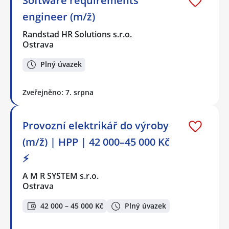
Software requirements
engineer (m/ž)
Randstad HR Solutions s.r.o.
Ostrava
Plný úvazek
Zveřejněno: 7. srpna
Provozní elektrikář do výroby
(m/ž) | HPP | 42 000–45 000 Kč
⚡
A M R SYSTEM s.r.o.
Ostrava
42 000 – 45 000 Kč
Plný úvazek