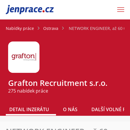
JenPráce.cz
Nabídky práce
Ostrava
NETWORK ENGINEER, až 60 00
Grafton Recruitment s.r.o.
275 nabídek práce
DETAIL INZERÁTU
O NÁS
DALŠÍ VOLNÉ PO