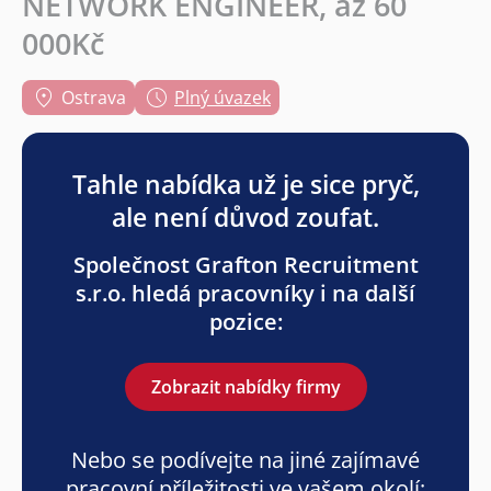
NETWORK ENGINEER, až 60
000Kč
Ostrava
Plný úvazek
Tahle nabídka už je sice pryč,
ale není důvod zoufat.
Společnost Grafton Recruitment
s.r.o. hledá pracovníky i na další
pozice:
Zobrazit nabídky firmy
Nebo se podívejte na jiné zajímavé
pracovní příležitosti ve vašem okolí: