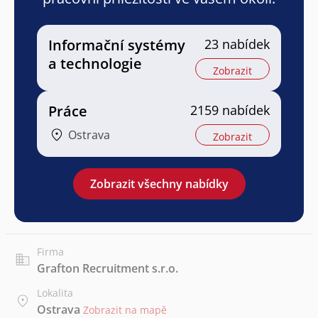
Informační systémy
23 nabídek
a technologie
Zobrazit
Práce
2159 nabídek
Ostrava
Zobrazit
Zobrazit všechny nabídky
Firma
Grafton Recruitment s.r.o.
Lokalita
Ostrava
Zobrazit na mapě