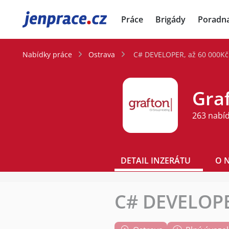
JenPráce.cz
Práce
Brigády
Poradn
Nabídky práce
Ostrava
C# DEVELOPER, až 60 000Kč
Graf
263 nabí
DETAIL INZERÁTU
O 
C# DEVELOPE