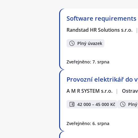
Software requirements 
Randstad HR Solutions s.r.o.
Plný úvazek
Zveřejněno: 7. srpna
Provozní elektrikář do v
A M R SYSTEM s.r.o.
|
Ostra
42 000 – 45 000 Kč
Plný
Zveřejněno: 6. srpna