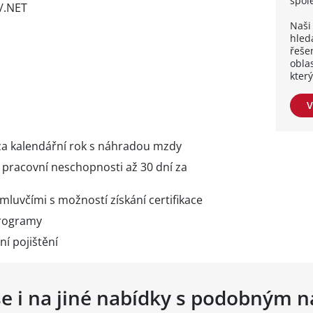
spol
/.NET
Naši 
hleda
řešen
obla
kter
V
za kalendářní rok s náhradou mzdy
pracovní neschopnosti až 30 dní za
 mluvčími s možností získání certifikace
programy
ní pojištění
se i na jiné nabídky s podobným 