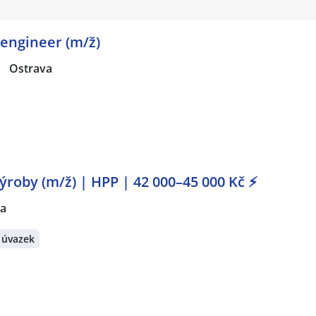
engineer (m/ž)
|
Ostrava
ýroby (m/ž) | HPP | 42 000–45 000 Kč ⚡
va
 úvazek