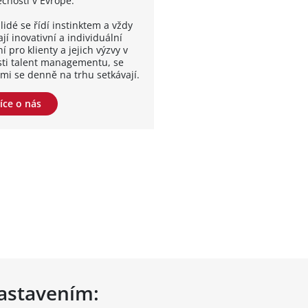
ečností v Evropě.
lidé se řídí instinktem a vždy
jí inovativní a individuální
í pro klienty a jejich výzvy v
sti talent managementu, se
ými se denně na trhu setkávají.
íce o nás
nastavením: