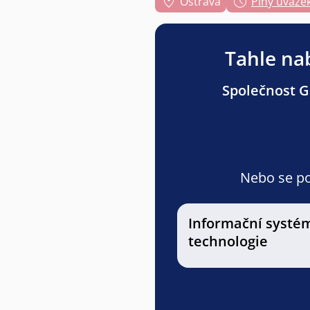
Ostrava
Plný úvaze
Tahle nab
Společnost Gr
Nebo se pod
Informační systé
technologie