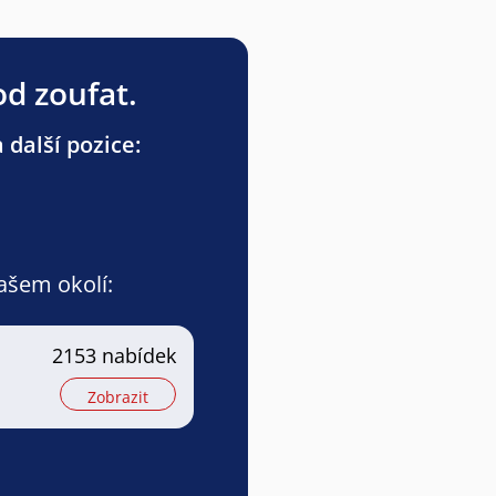
od zoufat.
 další pozice:
vašem okolí:
2153 nabídek
Zobrazit