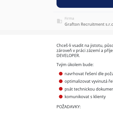
Firma
Grafton Recruitment s.r.o
Chceš-li vsadit na jistotu, pů
zároveň v práci zázemí a příj
DEVELOPER.
Tvým úkolem bude:
navrhovat řešení dle pož
optimalizovat vyvinutá ře
psát technickou dokumen
komunikovat s klienty
POŽADAVKY: