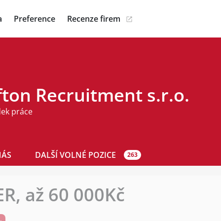
a
Preference
Recenze firem
ton Recruitment s.r.o.
dek práce
NÁS
DALŠÍ VOLNÉ POZICE
263
R, až 60 000Kč