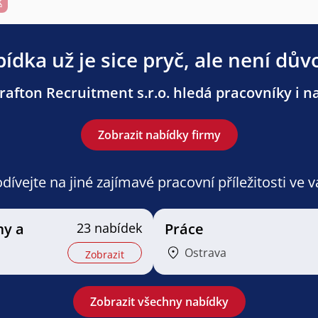
k
ídka už je sice pryč, ale není dův
afton Recruitment s.r.o. hledá pracovníky i na
Zobrazit nabídky firmy
ívejte na jiné zajímavé pracovní příležitosti ve 
my a
23 nabídek
Práce
Ostrava
Zobrazit
Zobrazit všechny nabídky