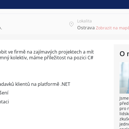
Lokalita
.
Ostrava
Zobrazit na map
sobit ve firmě na zajímavých projektech a mít
O 
emný kolektiv, máme příležitost na pozici C#
adavků klientů na platformě .NET
šení
Jsme
taci
před
pro 
lidsk
zkuše
jedn