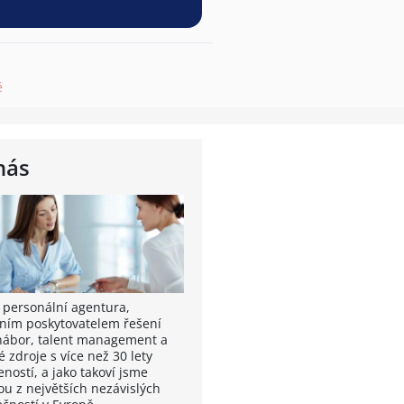
ě
nás
 personální agentura,
ním poskytovatelem řešení
nábor, talent management a
é zdroje s více než 30 lety
ností, a jako takoví jsme
ou z největších nezávislých