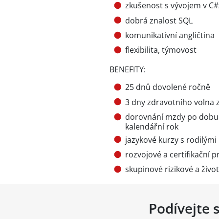
zkušenost s vývojem v C#
dobrá znalost SQL
komunikativní angličtina
flexibilita, týmovost
BENEFITY:
25 dnů dovolené ročně
3 dny zdravotního volna 
dorovnání mzdy po dobu 
kalendářní rok
jazykové kurzy s rodilými
rozvojové a certifikační 
skupinové rizikové a život
Podívejte 