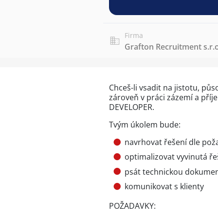
Firma
Grafton Recruitment s.r.o
Chceš-li vsadit na jistotu, pů
zároveň v práci zázemí a příj
DEVELOPER.
Tvým úkolem bude:
navrhovat řešení dle pož
optimalizovat vyvinutá ře
psát technickou dokumen
komunikovat s klienty
POŽADAVKY: