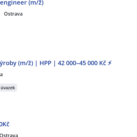
engineer (m/ž)
|
Ostrava
ýroby (m/ž) | HPP | 42 000–45 000 Kč ⚡
va
 úvazek
0Kč
Ostrava