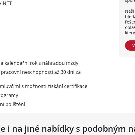
spol
/.NET
Naši 
hleda
řešen
obla
kter
V
za kalendářní rok s náhradou mzdy
pracovní neschopnosti až 30 dní za
 mluvčími s možností získání certifikace
programy
ní pojištění
se i na jiné nabídky s podobným 