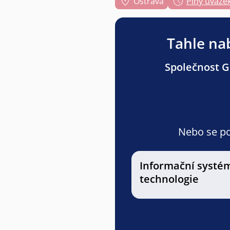
Ostrava
Plný úvaze
Tahle nab
Společnost Gr
Nebo se pod
Informační systé
technologie