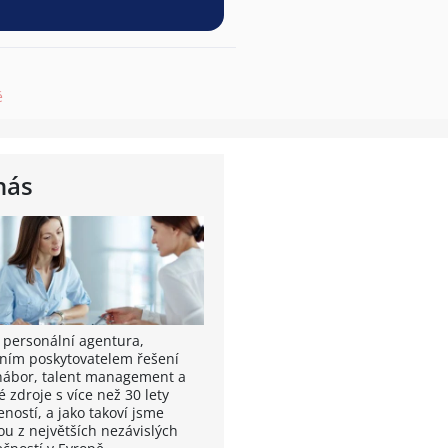
ě
nás
 personální agentura,
ním poskytovatelem řešení
nábor, talent management a
é zdroje s více než 30 lety
ností, a jako takoví jsme
ou z největších nezávislých