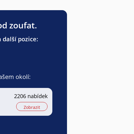
od zoufat.
 další pozice:
vašem okolí:
2206 nabídek
Zobrazit