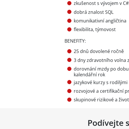
zkušenost s vývojem v C#
dobrá znalost SQL
komunikativní angličtina
flexibilita, týmovost
BENEFITY:
25 dnů dovolené ročně
3 dny zdravotního volna 
dorovnání mzdy po dobu 
kalendářní rok
jazykové kurzy s rodilými
rozvojové a certifikační 
skupinové rizikové a život
Podívejte 