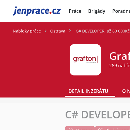
JenPráce.cz
Práce
Brigády
Poradn
Nabídky práce
Ostrava
C# DEVELOPER, až 60 000Kč
Graf
269 nabí
DETAIL INZERÁTU
O 
C# DEVELOPE