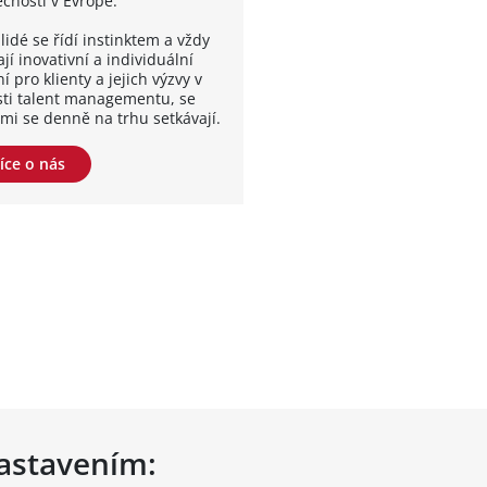
ečností v Evropě.
lidé se řídí instinktem a vždy
jí inovativní a individuální
í pro klienty a jejich výzvy v
sti talent managementu, se
ými se denně na trhu setkávají.
íce o nás
nastavením: