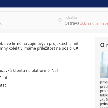
Lokalita
.
Ostrava
Zobrazit na map
sobit ve firmě na zajímavých projektech a mít
O 
emný kolektiv, máme příležitost na pozici C#
adavků klientů na platformě .NET
šení
Jsme
taci
před
pro 
lidsk
zkuše
jedn