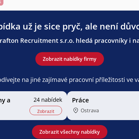
k
ídka už je sice pryč, ale není dův
afton Recruitment s.r.o. hledá pracovníky i na
Zobrazit nabídky firmy
ívejte na jiné zajímavé pracovní příležitosti ve 
my a
24 nabídek
Práce
Ostrava
Zobrazit
Zobrazit všechny nabídky