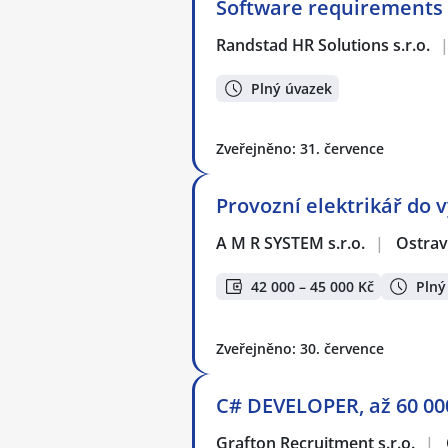
Software requirements 
Randstad HR Solutions s.r.o.
Plný úvazek
Zveřejněno: 31. července
Provozní elektrikář do v
A M R SYSTEM s.r.o.
|
Ostra
42 000 – 45 000 Kč
Plný
Zveřejněno: 30. července
C# DEVELOPER, až 60 00
Grafton Recruitment s.r.o.
|