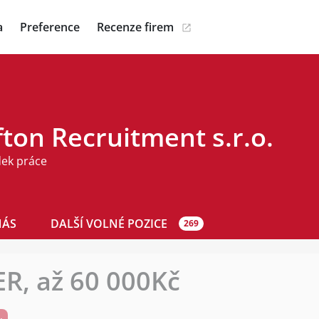
a
Preference
Recenze firem
ton Recruitment s.r.o.
dek práce
NÁS
DALŠÍ VOLNÉ POZICE
269
R, až 60 000Kč