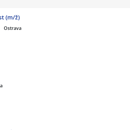
st (m/ž)
|
Ostrava
va