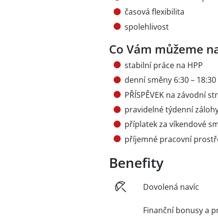
časová flexibilita
spolehlivost
Co Vám můžeme na
stabilní práce na HPP
denní směny 6:30 – 18:30 
PŘÍSPĚVEK na závodní stra
pravidelné týdenní záloh
příplatek za víkendové 
příjemné pracovní prostř
Benefity
Dovolená navíc
Finanční bonusy a p