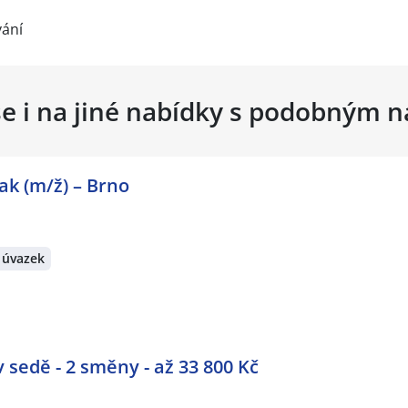
vání
se i na jiné nabídky s podobným 
rak (m/ž) – Brno
 úvazek
sedě - 2 směny - až 33 800 Kč