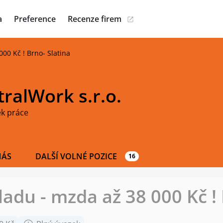
a
Preference
Recenze firem
000 Kč ! Brno- Slatina
ralWork s.r.o.
ek práce
NÁS
DALŠÍ VOLNÉ POZICE
16
adu - mzda až 38 000 Kč ! 