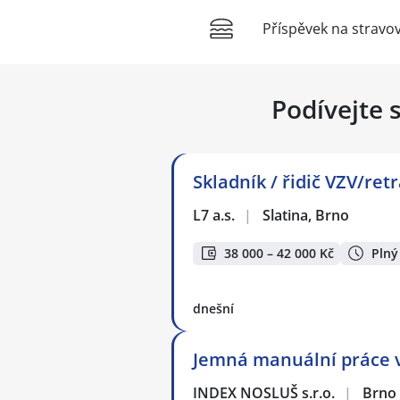
Příspěvek na stravo
Podívejte 
Skladník / řidič VZV/ret
L7 a.s.
|
Slatina, Brno
38 000 – 42 000 Kč
Plný
dnešní
Jemná manuální práce v 
INDEX NOSLUŠ s.r.o.
|
Brno