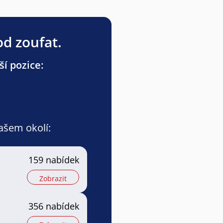
od zoufat.
ší pozice:
vašem okolí:
159 nabídek
Zobrazit
356 nabídek