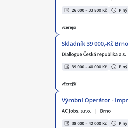
26 000 – 33 800 Kč
Plný
včerejší
Skladník 39 000,-Kč Brno
Diallogue Česká republika a.s.
39 000 – 40 000 Kč
Plný
včerejší
Výrobní Operátor - Impre
AC Jobs, s.r.o.
|
Brno
38 000 – 42 000 Kč
Plný