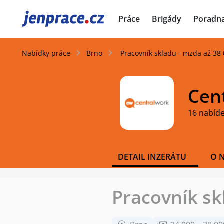
JenPráce.cz
Práce
Brigády
Poradn
Nabídky práce
Brno
Pracovník skladu - mzda až 38 
Cent
16 nabíd
DETAIL INZERÁTU
O 
Pracovník skl