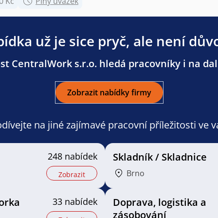
0 Kč
Plný úvazek
ídka už je sice pryč, ale není dův
t CentralWork s.r.o. hledá pracovníky i na dal
Zobrazit nabídky firmy
ívejte na jiné zajímavé pracovní příležitosti ve 
248 nabídek
Skladník / Skladnice
Brno
Zobrazit
orka
33 nabídek
Doprava, logistika a
zásobování