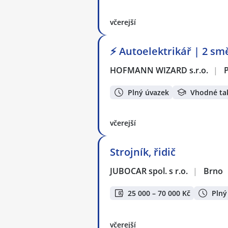
včerejší
⚡ Autoelektrikář | 2 sm
HOFMANN WIZARD s.r.o.
|
Plný úvazek
Vhodné ta
včerejší
Strojník, řidič
JUBOCAR spol. s r.o.
|
Brno
25 000 – 70 000 Kč
Plný
včerejší