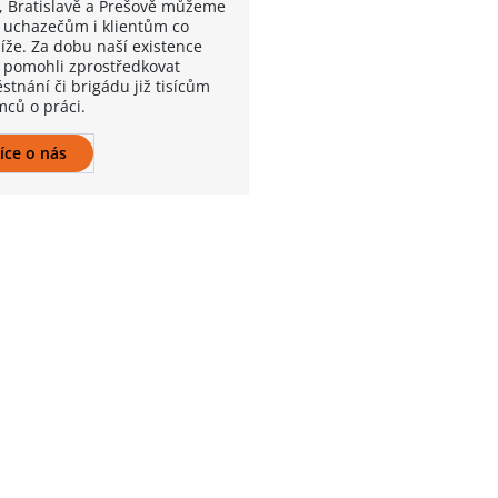
, Bratislavě a Prešově můžeme
k uchazečům i klientům co
líže. Za dobu naší existence
 pomohli zprostředkovat
stnání či brigádu již tisícům
mců o práci.
íce o nás