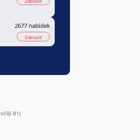
Zobrazit
2677 nabídek
Zobrazit
očilý B1)