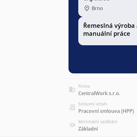
Brno
Řemeslná výroba 
manuální práce
Firma
CentralWork s.r.o.
Smluvní vztah
Pracovní smlouva (HPP)
Minimální vzdělání
Základní