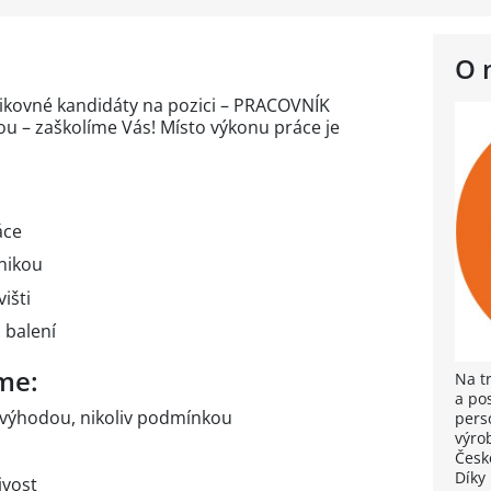
O 
ikovné kandidáty na pozici – PRACOVNÍK
 – zaškolíme Vás! Místo výkonu práce je
áce
nikou
išti
 balení
me:
Na t
a po
 výhodou, nikoliv podmínkou
pers
výrob
Česk
Díky
ivost