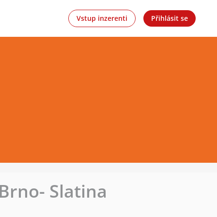
Vstup inzerenti
Přihlásit se
Brno- Slatina