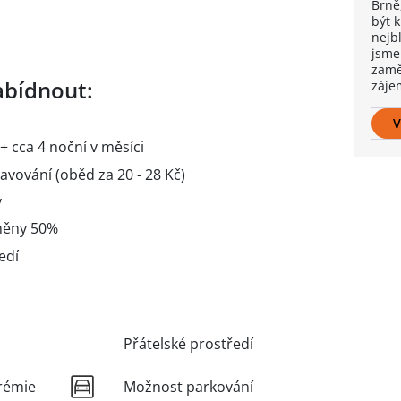
Brně
být 
nejb
jsme
zamě
bídnout:
záje
V
+ cca 4 noční v měsíci
vování (oběd za 20 - 28 Kč)
y
směny 50%
edí
Přátelské prostředí
rémie
Možnost parkování