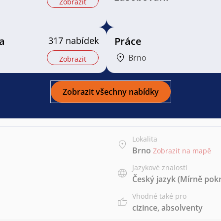
Zobrazit
a
317 nabídek
Práce
Brno
Zobrazit
Zobrazit všechny nabídky
Lokalita
Brno
Zobrazit na mapě
Jazykové znalosti
Český jazyk
(Mírně pokr
Vhodné také pro
cizince
,
absolventy