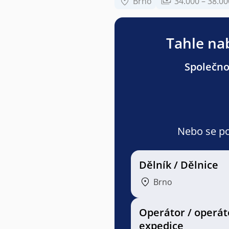
Brno
34.000 – 38.00
Tahle nab
Společnos
Nebo se pod
Dělník / Dělnice
Brno
Operátor / operát
expedice