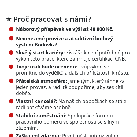
⭐ Proč pracovat s námi?
Náborový příspěvek ve výši až 40 000 Kč.
Neomezené provize a atraktivní bodový
systém Bodovka!
Skvělý start kariéry:
Získáš školení potřebné pro
výkon této práce, které zahrnuje certifikaci ČNB.
Tvoje úsilí bude oceněno:
Tvůj výkon se
promítne do výdělků a dalších příležitostí k růstu.
Přátelská atmosféra:
Jsme tým, který táhne za
jeden provaz, a rádi tě podpoříme, aby ses cítil
dobře.
Vlastní kancelář:
Na našich pobočkách se stále
rádi potkáváme osobně.
Stabilní zaměstnání:
Spolupráce formou
pracovního poměru ve společnosti se silným
zázemím.
Zaškolení zdarma:
První měsíc intenzivního