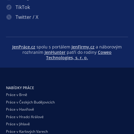
TikTok
Twitter / X
JenPráce.cz
spolu s portálem
JenFirmy.cz
a náborovým
rozhraním
JenHunter
patří do rodiny
Coweo
Technologies, s. r. o.
NABÍDKY PRÁCE
Práce v Brně
Práce v Českých Budějovicích
Práce v Havířově
Práce v Hradci Králové
Práce v Jihlavě
Práce v Karlových Varech