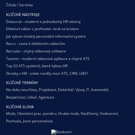
Číšník / Servírka
KLÍČOVÉ NÁSTROJE
Datacruit - moderní a jednoduchý HR nástroj
Efektivní nábor s jenHunter: krok za krokem
Jak vybrat vhodný personální informační systém
Recru - cesta k efektivním náborům
Recruitis - chytrý náborový software
Teamio - moderní náborová aplikace a chytré ATS
Top 20 ATS systémů, které hýbou HR
Zkratky v HR - znáte rozdíly mezi ATS, CRM, LMS?
KLÍČOVÉ TERMÍNY
Na dobu neurčitou
,
Projektant
,
Elektrikář
,
Vývoj
,
IT
,
Automobil
,
Bezpečnost
,
Lékař
,
Agentura
KLÍČOVÁ SLOVA
Mzda
,
Ukončení prac. poměru
,
Hrubá mzda
,
Nadřízený
,
Hodnocení
,
Pochvala
,
Jsem personalista