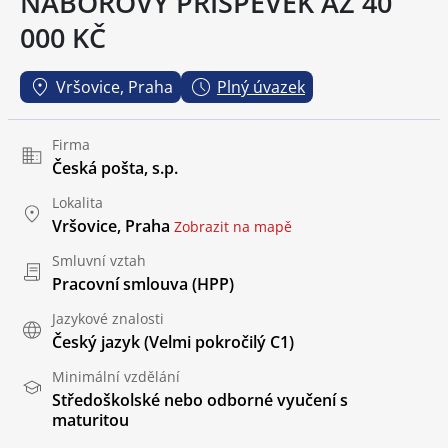
NÁBOROVÝ PŘÍSPĚVEK AŽ 40
000 KČ
Vršovice, Praha
Plný úvazek
Firma
Česká pošta, s.p.
Lokalita
Vršovice, Praha
Zobrazit na mapě
Smluvní vztah
Pracovní smlouva (HPP)
Jazykové znalosti
Český jazyk
(Velmi pokročilý C1)
Minimální vzdělání
Středoškolské nebo odborné vyučení s
maturitou