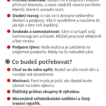
příchozí klientelu, a navíc obdržíš vlastní portfolio
klientů, které ti usnadní start.
Osobní rozvoj:
U nás se ti dostane veškerého
školení a podpory. Vše ti vysvětlíme a naučíme tě,
jak být v této roli úspěšný.
Svoboda a samostatnost:
Sám si určuješ svůj
harmonogram schůzek. Můžeš pracovat efektivně
a bez stresu.
Podpora týmu:
Naše kultura je založená na
vzájemné podpoře. Nikdy na to nebudeš sám.
🎯 Co budeš potřebovat?
Chuť se do toho opřít:
Budeš se učit nové věci a
rozvíjet své dovednosti.
Motivaci:
Fixní mzda je jistá, ale zbytek bude
záviset na tvém výkonu.
Řidičský průkaz skupiny B výhodou.
Minimálně středoškolské vzdělání a čistý
trestní rejstřík.