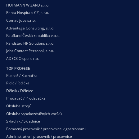
HOFMANN WIZARD s.r.o.
Penta Hospitals CZ, s.r.o.
Comac jobs s.r.o.
Advantage Consulting, s.r.o.
Kaufland Česká republika v.o.s.
Randstad HR Solutions s.r.o.
Jobs Contact Personal, s.r.o.
ADECCO spol.s r.o.
TOP PROFESE
Kuchař / Kuchařka
Řidič / Řidička
Dělník / Dělnice
Prodavač / Prodavačka
Obsluha strojů
Obsluha vysokozdvižných vozíků
Skladník / Skladnice
Pomocný pracovník / pracovnice v gastronomii
Administrativní pracovník / pracovnice