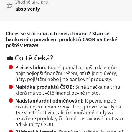
Vhodné také pro
absolventy
Chceš se stát součástí světa financí? Staň se
bankovním poradcem produktů ČSOB na České
poště v Praze!
💼 Co tě čeká?
Práce s lidmi:
Budeš pomáhat našim klientům
najít nejlepší finanční řešení, ať už jde o úvěry,
účty, pojištění nebo jiné bankovní produkty.
Nabídka produktů ČSOB:
Silná značka na trhu,
která má ve světě financí pevné místo.
Nadstandardní odměňování:
K pevné mzdě
získáš nejen neomezený strop provizí závislý na
Tvé vlastní aktivitě, ale i mimořádné body za
uzavřené produkty či různé nástavbové motivace
od Skupiny ČSOB.
Příchozí klientela:
Budeš mít k dispozici stabilní