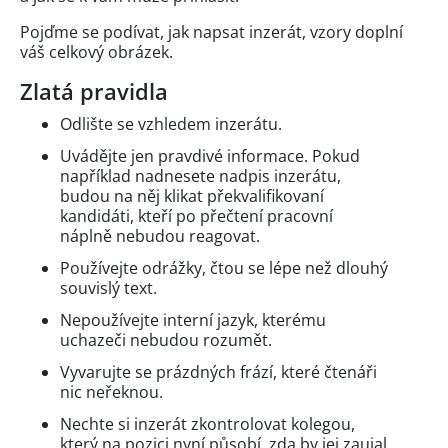
Pojďme se podívat, jak napsat inzerát, vzory doplní
váš celkový obrázek.
Zlatá pravidla
Odlište se vzhledem inzerátu.
Uvádějte jen pravdivé informace. Pokud
například nadnesete nadpis inzerátu,
budou na něj klikat překvalifikovaní
kandidáti, kteří po přečtení pracovní
náplně nebudou reagovat.
Používejte odrážky, čtou se lépe než dlouhý
souvislý text.
Nepoužívejte interní jazyk, kterému
uchazeči nebudou rozumět.
Vyvarujte se prázdných frází, které čtenáři
nic neřeknou.
Nechte si inzerát zkontrolovat kolegou,
který na pozici nyní působí, zda by jej zaujal