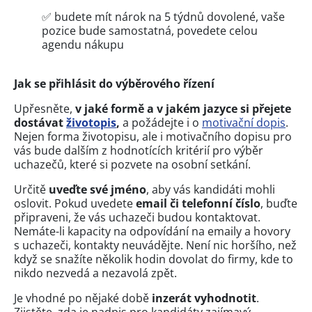
✅ budete mít nárok na 5 týdnů dovolené, vaše
pozice bude samostatná, povedete celou
agendu nákupu
Jak se přihlásit do výběrového řízení
Upřesněte,
v jaké formě a v jakém jazyce si přejete
dostávat
životopis
,
a požádejte i o
motivační dopis
.
Nejen forma životopisu, ale i motivačního dopisu pro
vás bude dalším z hodnotících kritérií pro výběr
uchazečů, které si pozvete na osobní setkání.
Určitě
uveďte své jméno
, aby vás kandidáti mohli
oslovit. Pokud uvedete
email či telefonní číslo
, buďte
připraveni, že vás uchazeči budou kontaktovat.
Nemáte-li kapacity na odpovídání na emaily a hovory
s uchazeči, kontakty neuvádějte. Není nic horšího, než
když se snažíte několik hodin dovolat do firmy, kde to
nikdo nezvedá a nezavolá zpět.
Je vhodné po nějaké době
inzerát vyhodnotit
.
Zjistěte, zda je nadpis pro kandidáty zajímavý,