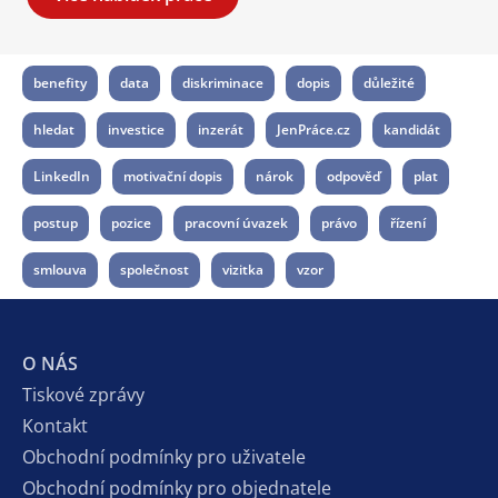
benefity
data
diskriminace
dopis
důležité
hledat
investice
inzerát
JenPráce.cz
kandidát
LinkedIn
motivační dopis
nárok
odpověď
plat
postup
pozice
pracovní úvazek
právo
řízení
smlouva
společnost
vizitka
vzor
O NÁS
Tiskové zprávy
Kontakt
Obchodní podmínky pro uživatele
Obchodní podmínky pro objednatele