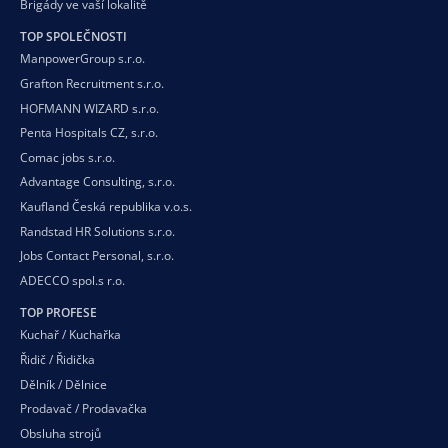
Brigády ve vaší
lokalitě
TOP SPOLEČNOSTI
ManpowerGroup s.r.o.
Grafton Recruitment s.r.o.
HOFMANN WIZARD s.r.o.
Penta Hospitals CZ, s.r.o.
Comac jobs s.r.o.
Advantage Consulting, s.r.o.
Kaufland Česká republika v.o.s.
Randstad HR Solutions s.r.o.
Jobs Contact Personal, s.r.o.
ADECCO spol.s r.o.
TOP PROFESE
Kuchař / Kuchařka
Řidič / Řidička
Dělník / Dělnice
Prodavač / Prodavačka
Obsluha strojů