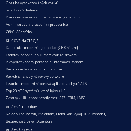
Obsluha vysokozdvižných vozíků
Skladník / Skladnice
Pomocný pracovník / pracovnice v gastronomii
Administrativní pracovník / pracovnice
Číšník / Servírka
KLÍČOVÉ NÁSTROJE
Datacruit - moderní a jednoduchý HR nástroj
Efektivní nábor s jenHunter: krok za krokem
Jak vybrat vhodný personální informační systém
Recru - cesta k efektivním náborům
Recruitis - chytrý náborový software
Teamio - moderní náborová aplikace a chytré ATS
Top 20 ATS systémů, které hýbou HR
Zkratky v HR - znáte rozdíly mezi ATS, CRM, LMS?
KLÍČOVÉ TERMÍNY
Na dobu neurčitou
,
Projektant
,
Elektrikář
,
Vývoj
,
IT
,
Automobil
,
Bezpečnost
,
Lékař
,
Agentura
KLÍČOVÁ SLOVA