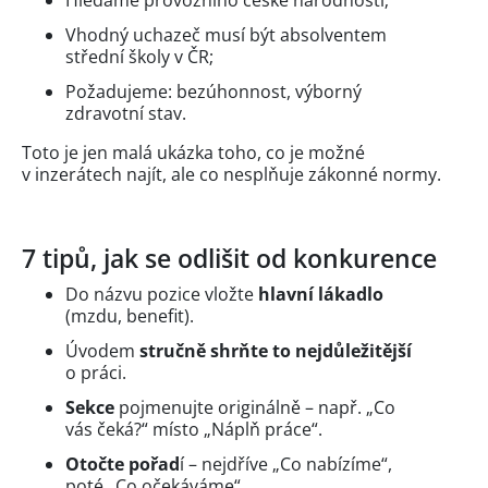
Vhodný uchazeč musí být absolventem
střední školy v ČR;
Požadujeme: bezúhonnost, výborný
zdravotní stav.
Toto je jen malá ukázka toho, co je možné
v inzerátech najít, ale co nesplňuje zákonné normy.
7 tipů, jak se odlišit od konkurence
Do názvu pozice vložte
hlavní lákadlo
(mzdu, benefit).
Úvodem
stručně shrňte to nejdůležitější
o práci.
Sekce
pojmenujte originálně – např. „Co
vás čeká?“ místo „Náplň práce“.
Otočte pořad
í – nejdříve „Co nabízíme“,
poté „Co očekáváme“.