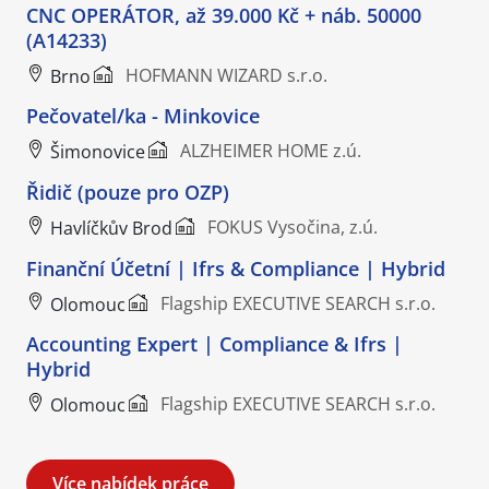
CNC OPERÁTOR, až 39.000 Kč + náb. 50000
(A14233)
HOFMANN WIZARD s.r.o.
Brno
Pečovatel/ka - Minkovice
ALZHEIMER HOME z.ú.
Šimonovice
Řidič (pouze pro OZP)
FOKUS Vysočina, z.ú.
Havlíčkův Brod
Finanční Účetní | Ifrs & Compliance | Hybrid
Flagship EXECUTIVE SEARCH s.r.o.
Olomouc
Accounting Expert | Compliance & Ifrs |
Hybrid
Flagship EXECUTIVE SEARCH s.r.o.
Olomouc
Více nabídek práce