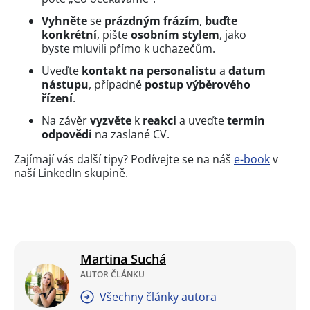
Vyhněte
se
prázdným frázím
,
buďte
konkrétní
, pište
osobním stylem
, jako
byste mluvili přímo k uchazečům.
Uveďte
kontakt na personalistu
a
datum
nástupu
, případně
postup výběrového
řízení
.
Na závěr
vyzvěte
k
reakci
a uveďte
termín
odpovědi
na zaslané CV.
Zajímají vás další tipy? Podívejte se na náš
e-book
v
naší LinkedIn skupině.
Martina Suchá
AUTOR ČLÁNKU
Všechny články autora