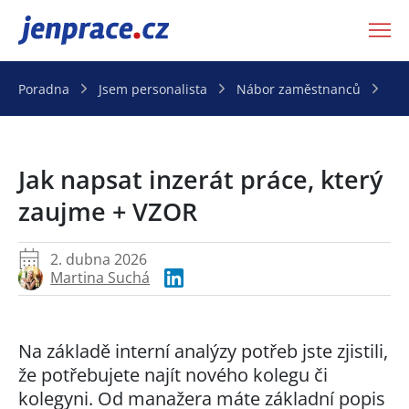
JenPráce.cz
Poradna
Jsem personalista
Nábor zaměstnanců
Ja
Jak napsat inzerát práce, který
zaujme + VZOR
2. dubna 2026
Martina Suchá
Na základě interní analýzy potřeb jste zjistili,
že potřebujete najít nového kolegu či
kolegyni. Od manažera máte základní popis