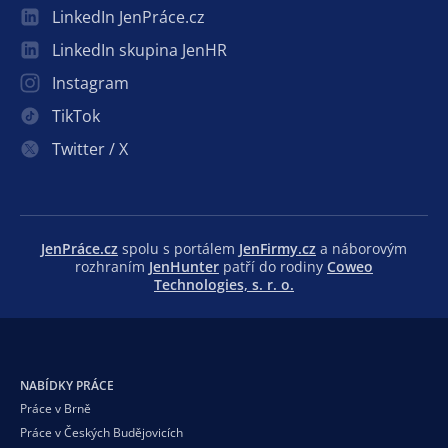
LinkedIn JenPráce.cz
LinkedIn skupina JenHR
Instagram
TikTok
Twitter / X
JenPráce.cz
spolu s portálem
JenFirmy.cz
a náborovým
rozhraním
JenHunter
patří do rodiny
Coweo
Technologies, s. r. o.
NABÍDKY PRÁCE
Práce v Brně
Práce v Českých Budějovicích