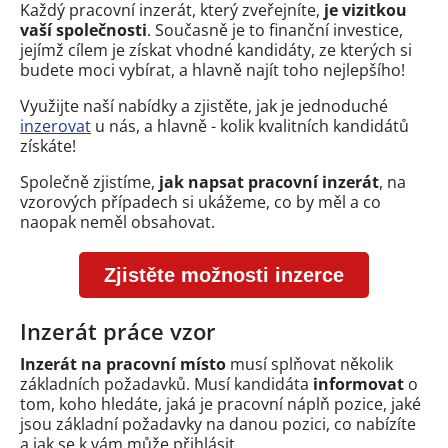
Každý pracovní inzerát, který zveřejníte,
je vizitkou
vaší společnosti
. Současně je to finanční investice,
jejímž cílem je získat vhodné kandidáty, ze kterých si
budete moci vybírat, a hlavně najít toho nejlepšího!
Využijte naší nabídky a zjistěte, jak je jednoduché
inzerovat
u nás, a hlavně - kolik kvalitních kandidátů
získáte!
Společně zjistíme,
jak napsat pracovní inzerát
, na
vzorových případech si ukážeme, co by měl a co
naopak neměl obsahovat.
Zjistěte možnosti inzerce
Inzerát práce vzor
Inzerát na pracovní místo
musí splňovat několik
základních požadavků. Musí kandidáta
informovat
o
tom, koho hledáte, jaká je pracovní náplň pozice, jaké
jsou základní požadavky na danou pozici, co nabízíte
a jak se k vám může přihlásit.