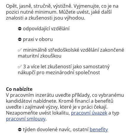
Opět, jasně, stručně, výstižně. Vyjmenujte, co je na
pozici nutné minimum. Můžete uvést, jaké další
znalosti a zkušenosti jsou výhodou.
⛔ odpovídající vzdělání
⛔ praxi v oboru
✅ minimálně středoškolské vzdělání zakončené
maturitní zkouškou
✅ 3 a více let zkušeností jako samostatný
nákupčí pro mezinárodní společnost
Co nabízíte
V pracovním inzerátu uveďte příklady, co vybranému
kandidátovi nabídnete. Kromě financí a benefitů
uveďte i zajímavé výzvy, které je v práci čekají.
Nezapomeňte uvést lokalitu,
pracovní úvazek
a typ
pracovní smlouvy
.
⛔ týden dovolené navíc, ostatní
benefity