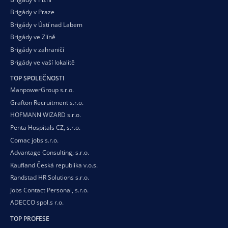
Brigády v Praze
Brigády v Ústí nad Labem
Brigády ve Zlíně
Brigády v zahraničí
Brigády ve vaší
lokalitě
TOP SPOLEČNOSTI
ManpowerGroup s.r.o.
Grafton Recruitment s.r.o.
HOFMANN WIZARD s.r.o.
Penta Hospitals CZ, s.r.o.
Comac jobs s.r.o.
Advantage Consulting, s.r.o.
Kaufland Česká republika v.o.s.
Randstad HR Solutions s.r.o.
Jobs Contact Personal, s.r.o.
ADECCO spol.s r.o.
TOP PROFESE