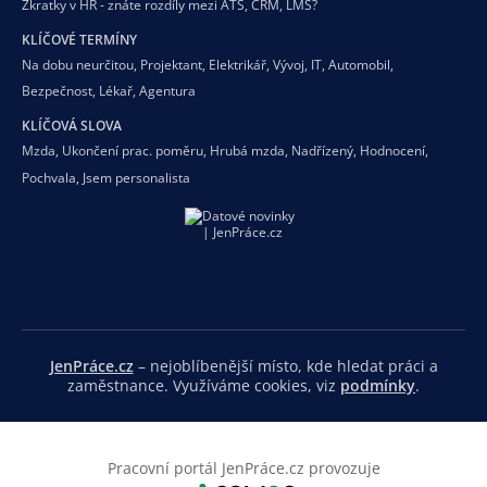
Zkratky v HR - znáte rozdíly mezi ATS, CRM, LMS?
KLÍČOVÉ TERMÍNY
Na dobu neurčitou
,
Projektant
,
Elektrikář
,
Vývoj
,
IT
,
Automobil
,
Bezpečnost
,
Lékař
,
Agentura
KLÍČOVÁ SLOVA
Mzda
,
Ukončení prac. poměru
,
Hrubá mzda
,
Nadřízený
,
Hodnocení
,
Pochvala
,
Jsem personalista
JenPráce.cz
– nejoblíbenější místo, kde hledat práci a
zaměstnance. Využíváme cookies, viz
podmínky
.
Pracovní portál JenPráce.cz provozuje