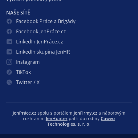
NAŠE SÍTĚ
Facebook Práce a Brigády
Facebook JenPráce.cz
LinkedIn JenPráce.cz
LinkedIn skupina JenHR
Instagram
TikTok
Twitter / X
JenPráce.cz
spolu s portálem
JenFirmy.cz
a náborovým
rozhraním
JenHunter
patří do rodiny
Coweo
Technologies, s. r. o.