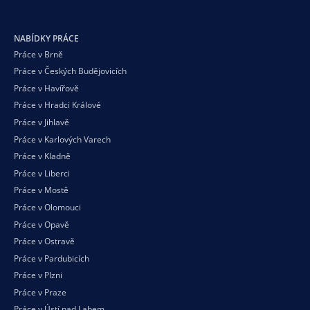
NABÍDKY PRÁCE
Práce v Brně
Práce v Českých Budějovicích
Práce v Havířově
Práce v Hradci Králové
Práce v Jihlavě
Práce v Karlových Varech
Práce v Kladně
Práce v Liberci
Práce v Mostě
Práce v Olomouci
Práce v Opavě
Práce v Ostravě
Práce v Pardubicích
Práce v Plzni
Práce v Praze
Práce v Ústí nad Labem