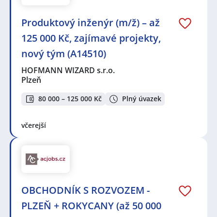
Produktový inženýr (m/ž) – až
125 000 Kč, zajímavé projekty,
nový tým (A14510)
HOFMANN WIZARD s.r.o.
Plzeň
80 000 – 125 000 Kč
Plný úvazek
včerejší
OBCHODNÍK S ROZVOZEM -
PLZEŇ + ROKYCANY (až 50 000