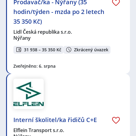
Prodavač/ka - Nýřany (35
hodin/týden - mzda po 2 letech
35 350 Kč)
Lidl Česká republika s.r.o.
Nýřany
31 938 – 35 350 Kč
Zkrácený úvazek
Zveřejněno: 6. srpna
Interní školitel/ka řidičů C+E
Elflein Transport s.r.o.