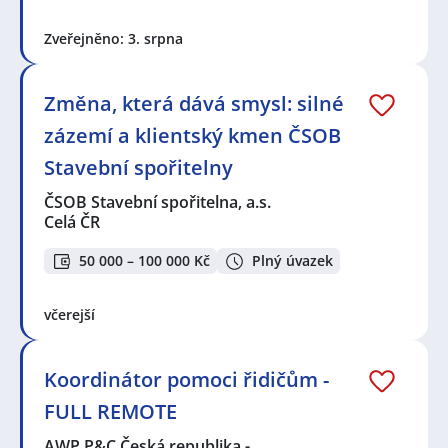
Zveřejněno: 3. srpna
Změna, která dává smysl: silné
zázemí a klientský kmen ČSOB
Stavební spořitelny
ČSOB Stavební spořitelna, a.s.
Celá ČR
50 000 – 100 000 Kč
Plný úvazek
včerejší
Koordinátor pomoci řidičům -
FULL REMOTE
AWP P&C Česká republika -…