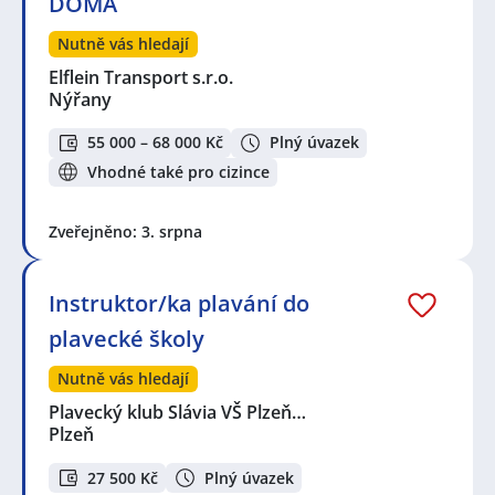
DOMA
Nutně vás hledají
Elflein Transport s.r.o.
Nýřany
55 000 – 68 000 Kč
Plný úvazek
Vhodné také pro cizince
Zveřejněno: 3. srpna
Instruktor/ka plavání do
plavecké školy
Nutně vás hledají
Plavecký klub Slávia VŠ Plzeň…
Plzeň
27 500 Kč
Plný úvazek