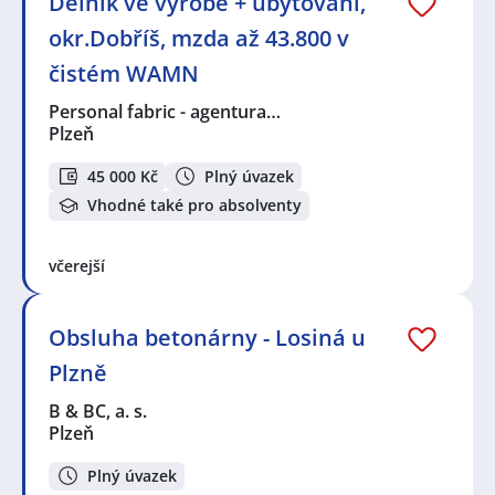
Dělník ve výrobě + ubytování,
okr.Dobříš, mzda až 43.800 v
čistém WAMN
Personal fabric - agentura…
Plzeň
45 000 Kč
Plný úvazek
Vhodné také pro absolventy
včerejší
Obsluha betonárny - Losiná u
Plzně
B & BC, a. s.
Plzeň
Plný úvazek