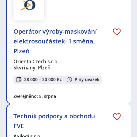
Operátor výroby-maskování
elektrosoučástek- 1 směna,
Plzeň
Orienta Czech s.r.o.
Skvrňany, Plzeň
28 000 – 30 000 Kč
Plný úvazek
Zveřejněno: 5. srpna
Technik podpory a obchodu
FVE
Axilogi s.r.o.