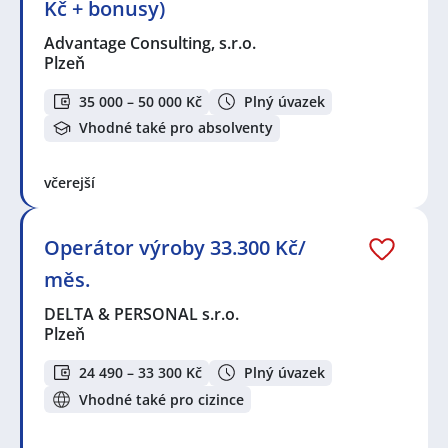
Kč + bonusy)
Advantage Consulting, s.r.o.
Plzeň
35 000 – 50 000 Kč
Plný úvazek
Vhodné také pro absolventy
včerejší
Operátor výroby 33.300 Kč/
měs.
DELTA & PERSONAL s.r.o.
Plzeň
24 490 – 33 300 Kč
Plný úvazek
Vhodné také pro cizince