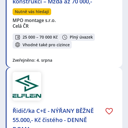
konstrukcí – Mzda až 70 000,-
Nutně vás hledají
MPO montage s.r.o.
Celá ČR
25 000 – 70 000 Kč
Plný úvazek
Vhodné také pro cizince
Zveřejněno: 4. srpna
Řidič/ka C+E - NÝŘANY BĚŽNĚ
55.000,- Kč čistého - DENNĚ