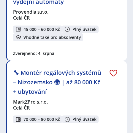
výdejní automaty
Provendia s.r.o.
Celá ČR
45 000 – 60 000 Kč
Plný úvazek
Vhodné také pro absolventy
Zveřejněno: 4. srpna
🔧 Montér regálových systémů
– Nizozemsko 🌍 | až 80 000 Kč
+ ubytování
MarkZPro s.r.o.
Celá ČR
70 000 – 80 000 Kč
Plný úvazek