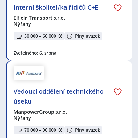
Interní školitel/ka řidičů C+E
Elflein Transport s.r.o.
Nýřany
50 000 – 60 000 Kč
Plný úvazek
Zveřejněno: 6. srpna
Vedoucí oddělení technického
úseku
ManpowerGroup s.r.o.
Nýřany
70 000 – 90 000 Kč
Plný úvazek