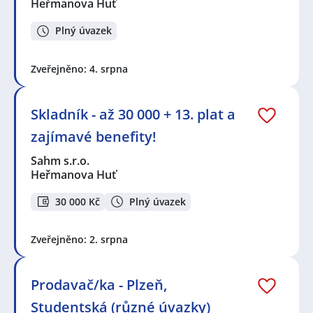
Heřmanova Huť
Plný úvazek
Zveřejněno: 4. srpna
Skladník - až 30 000 + 13. plat a
zajímavé benefity!
Sahm s.r.o.
Heřmanova Huť
30 000 Kč
Plný úvazek
Zveřejněno: 2. srpna
Prodavač/ka - Plzeň,
Studentská (různé úvazky)