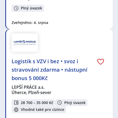
Plný úvazek
Zveřejněno: 4. srpna
Logistik s VZV i bez • svoz i
stravování zdarma • nástupní
bonus 5 000Kč
LEPŠÍ PRÁCE a.s.
Úherce, Plzeň-sever
28 700 – 35 000 Kč
Plný úvazek
Vhodné také pro cizince