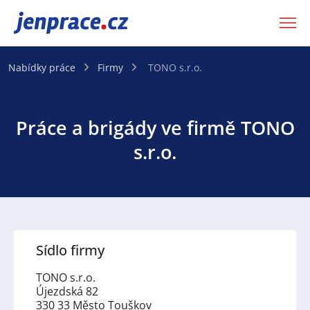
JenPráce.cz
Nabídky práce
Firmy
TONO s.r.o.
Práce a brigády ve firmě TONO
s.r.o.
Sídlo firmy
TONO s.r.o.
Újezdská 82
330 33 Město Touškov