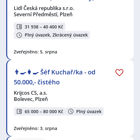
Lidl Česká republika s.r.o.
Severní Předměstí, Plzeň
31 938 – 40 400 Kč
Plný úvazek, Zkrácený úvazek
Zveřejněno: 5. srpna
👨‍🍳👩‍🍳​​​​​​​ Šéf Kuchař/ka - od
50.000,- čistého
Krijcos CS, a.s.
Bolevec, Plzeň
65 000 – 80 000 Kč
Plný úvazek
Zveřejněno: 3. srpna