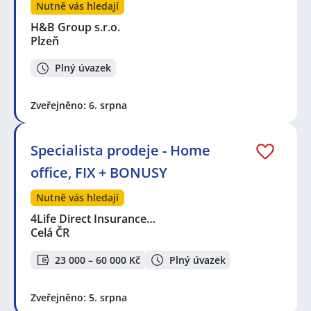
Nutně vás hledají
H&B Group s.r.o.
Plzeň
Plný úvazek
Zveřejněno: 6. srpna
Specialista prodeje - Home
office, FIX + BONUSY
Nutně vás hledají
4Life Direct Insurance…
Celá ČR
23 000 – 60 000 Kč
Plný úvazek
Zveřejněno: 5. srpna