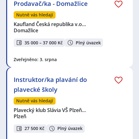
Prodavač/ka - Domažlice
Nutně vás hledají
Kaufland Česká republika v.o…
Domažlice
35 000 – 37 000 Kč
Plný úvazek
Zveřejněno: 3. srpna
Instruktor/ka plavání do
plavecké školy
Nutně vás hledají
Plavecký klub Slávia VŠ Plzeň…
Plzeň
27 500 Kč
Plný úvazek