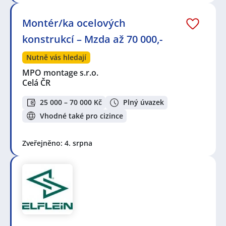
Montér/ka ocelových
konstrukcí – Mzda až 70 000,-
Nutně vás hledají
MPO montage s.r.o.
Celá ČR
25 000 – 70 000 Kč
Plný úvazek
Vhodné také pro cizince
Zveřejněno: 4. srpna