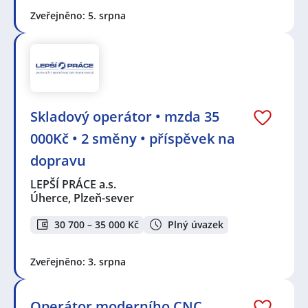
Zveřejněno: 5. srpna
Skladový operátor • mzda 35
000Kč • 2 směny • příspěvek na
dopravu
LEPŠÍ PRÁCE a.s.
Úherce, Plzeň-sever
30 700 – 35 000 Kč
Plný úvazek
Zveřejněno: 3. srpna
Operátor moderního CNC