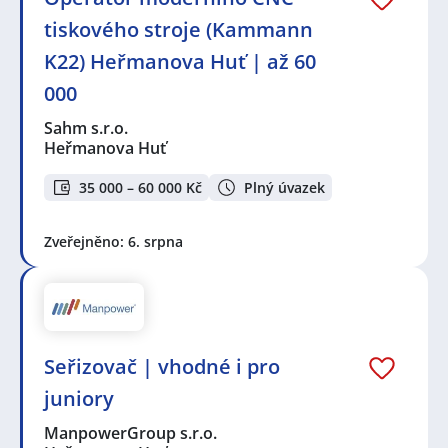
tiskového stroje (Kammann
K22) Heřmanova Huť | až 60
000
Sahm s.r.o.
Heřmanova Huť
35 000 – 60 000 Kč
Plný úvazek
Zveřejněno: 6. srpna
Seřizovač | vhodné i pro
juniory
ManpowerGroup s.r.o.