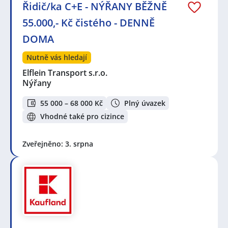
Řidič/ka C+E - NÝŘANY BĚŽNĚ
55.000,- Kč čistého - DENNĚ
DOMA
Nutně vás hledají
Elflein Transport s.r.o.
Nýřany
55 000 – 68 000 Kč
Plný úvazek
Vhodné také pro cizince
Zveřejněno: 3. srpna