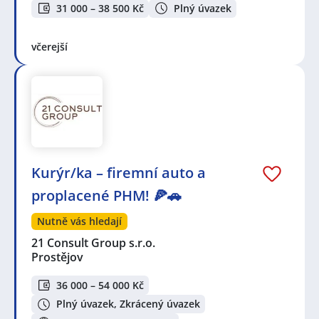
31 000 – 38 500 Kč
Plný úvazek
včerejší
Kurýr/ka – firemní auto a
proplacené PHM! 🍕🚗
Nutně vás hledají
21 Consult Group s.r.o.
Prostějov
36 000 – 54 000 Kč
Plný úvazek, Zkrácený úvazek