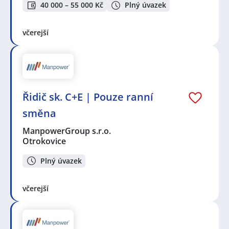
40 000 – 55 000 Kč
Plný úvazek
včerejší
Řidič sk. C+E | Pouze ranní
směna
ManpowerGroup s.r.o.
Otrokovice
Plný úvazek
včerejší