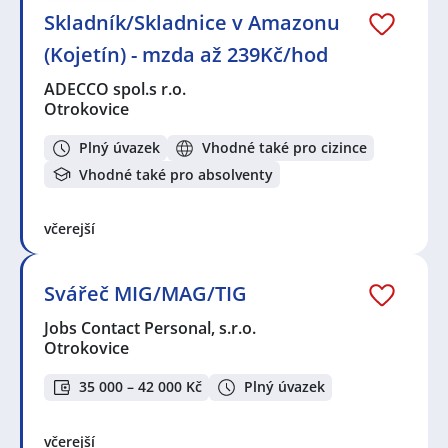
Skladník/Skladnice v Amazonu
(Kojetín) - mzda až 239Kč/hod
ADECCO spol.s r.o.
Otrokovice
Plný úvazek
Vhodné také pro cizince
Vhodné také pro absolventy
včerejší
Svářeč MIG/MAG/TIG
Jobs Contact Personal, s.r.o.
Otrokovice
35 000 – 42 000 Kč
Plný úvazek
včerejší