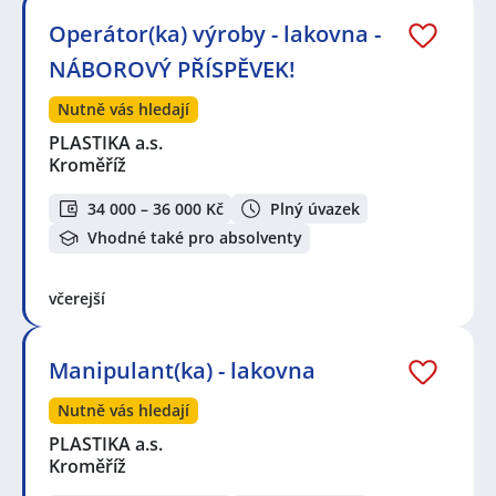
Operátor(ka) výroby - lakovna -
NÁBOROVÝ PŘÍSPĚVEK!
Nutně vás hledají
PLASTIKA a.s.
Kroměříž
34 000 – 36 000 Kč
Plný úvazek
Vhodné také pro absolventy
včerejší
Manipulant(ka) - lakovna
Nutně vás hledají
PLASTIKA a.s.
Kroměříž