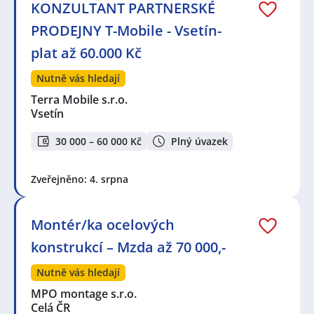
KONZULTANT PARTNERSKÉ
PRODEJNY T-Mobile - Vsetín-
plat až 60.000 Kč
Nutně vás hledají
Terra Mobile s.r.o.
Vsetín
30 000 – 60 000 Kč
Plný úvazek
Zveřejněno: 4. srpna
Montér/ka ocelových
konstrukcí – Mzda až 70 000,-
Nutně vás hledají
MPO montage s.r.o.
Celá ČR