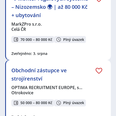
– Nizozemsko 🌍 | až 80 000 Kč
+ ubytování
MarkZPro s.r.o.
Celá ČR
70 000 – 80 000 Kč
Plný úvazek
Zveřejněno: 3. srpna
Obchodní zástupce ve
strojírenství
OPTIMA RECRUITMENT EUROPE, s…
Otrokovice
50 000 – 80 000 Kč
Plný úvazek