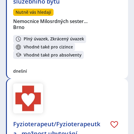
služebního bytu
Nutně vás hledají
Nemocnice Milosrdných sester…
Brno
Plný úvazek, Zkrácený úvazek
Vhodné také pro cizince
Vhodné také pro absolventy
dnešní
Fyzioterapeut/Fyzioterapeutk
a - možnost ubytování -