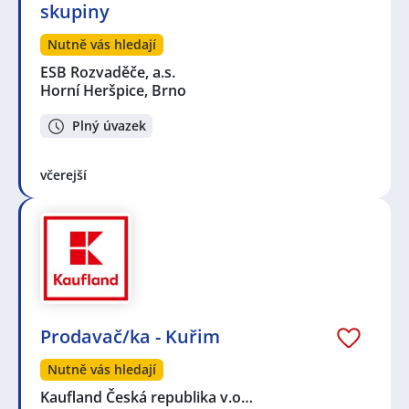
skupiny
Nutně vás hledají
ESB Rozvaděče, a.s.
Horní Heršpice, Brno
Plný úvazek
včerejší
Prodavač/ka - Kuřim
Nutně vás hledají
Kaufland Česká republika v.o…