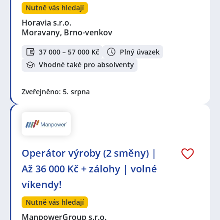
Nutně vás hledají
Horavia s.r.o.
Moravany, Brno-venkov
37 000 – 57 000 Kč
Plný úvazek
Vhodné také pro absolventy
Zveřejněno: 5. srpna
Operátor výroby (2 směny) |
Až 36 000 Kč + zálohy | volné
víkendy!
Nutně vás hledají
ManpowerGroup s.r.o.