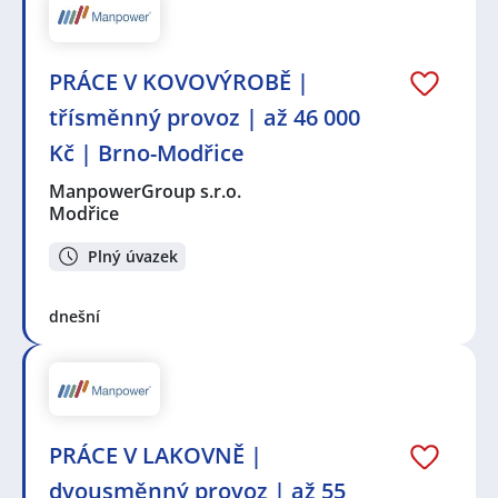
PRÁCE V KOVOVÝROBĚ |
třísměnný provoz | až 46 000
Kč | Brno-Modřice
ManpowerGroup s.r.o.
Modřice
Plný úvazek
dnešní
PRÁCE V LAKOVNĚ |
dvousměnný provoz | až 55