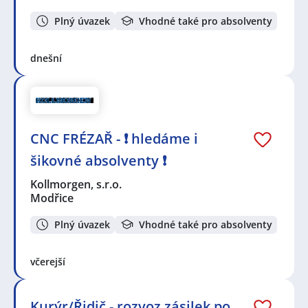
Plný úvazek
Vhodné také pro absolventy
dnešní
CNC FRÉZAŘ - ❗ hledáme i
šikovné absolventy ❗
Kollmorgen, s.r.o.
Modřice
Plný úvazek
Vhodné také pro absolventy
včerejší
Kurýr/Řidič - rozvoz zásilek po