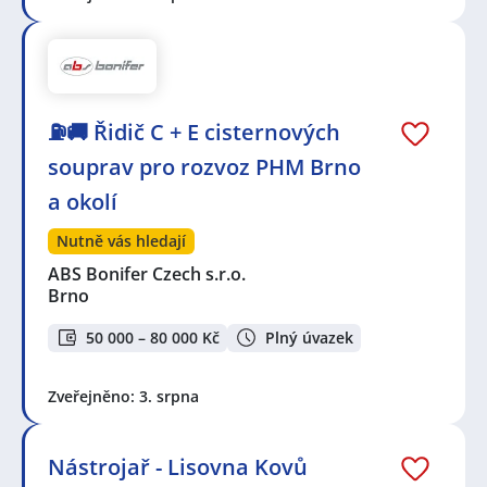
⛽🚚 Řidič C + E cisternových
souprav pro rozvoz PHM Brno
a okolí
Nutně vás hledají
ABS Bonifer Czech s.r.o.
Brno
50 000 – 80 000 Kč
Plný úvazek
Zveřejněno: 3. srpna
Nástrojař - Lisovna Kovů