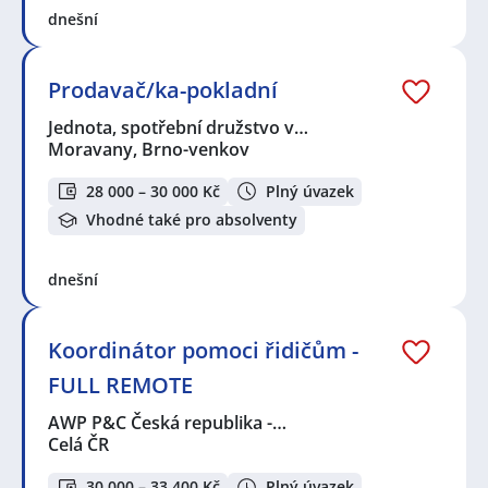
dnešní
Prodavač/ka-pokladní
Jednota, spotřební družstvo v…
Moravany, Brno-venkov
28 000 – 30 000 Kč
Plný úvazek
Vhodné také pro absolventy
dnešní
Koordinátor pomoci řidičům -
FULL REMOTE
AWP P&C Česká republika -…
Celá ČR
30 000 – 33 400 Kč
Plný úvazek