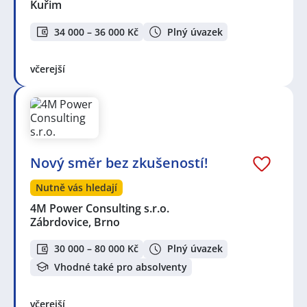
Kuřim
34 000 – 36 000 Kč
Plný úvazek
včerejší
Nový směr bez zkušeností!
Nutně vás hledají
4M Power Consulting s.r.o.
Zábrdovice, Brno
30 000 – 80 000 Kč
Plný úvazek
Vhodné také pro absolventy
včerejší