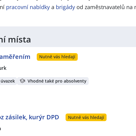
lní
pracovní nabídky
a
brigády
od zaměstnavatelů na 
ní místa
 zaměřením
Nutně vás hledají
urk
 úvazek
Vhodné také pro absolventy
oz zásilek, kurýr DPD
Nutně vás hledají
a