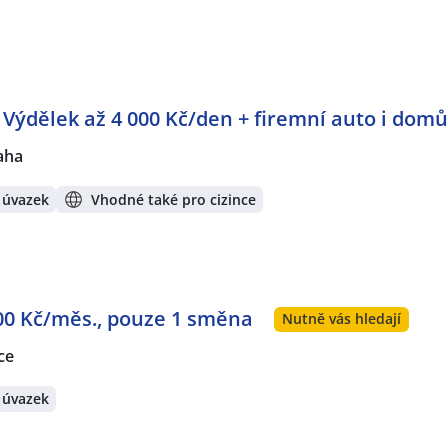
: Výdělek až 4 000 Kč/den + firemní auto i domů
aha
 úvazek
Vhodné také pro cizince
000 Kč/měs., pouze 1 směna
Nutně vás hledají
ce
 úvazek