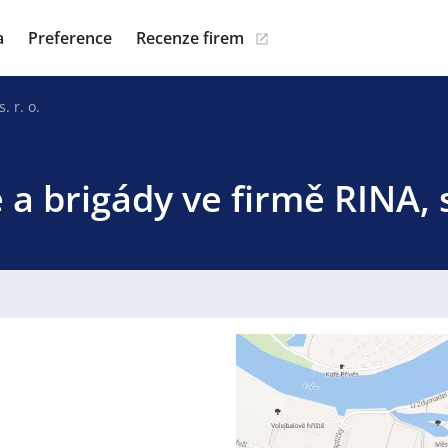
a
Preference
Recenze firem
. r. o.
 a brigády ve firmě RINA, s.