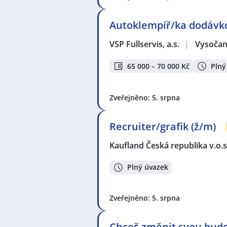
Autoklempíř/ka dodávko
VSP Fullservis, a.s.
|
Vysočan
65 000 – 70 000 Kč
Plný
Zveřejněno: 5. srpna
Recruiter/grafik (ž/m)
Kaufland Česká republika v.o.s
Plný úvazek
Zveřejněno: 5. srpna
Chceš změnit svou budo