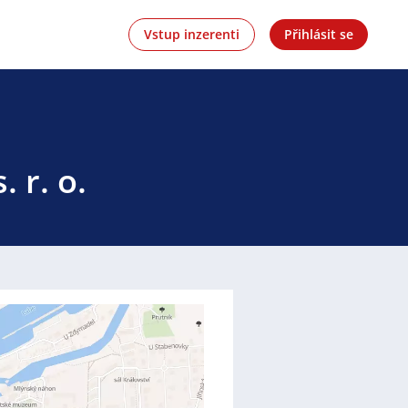
Vstup inzerenti
Přihlásit se
 r. o.