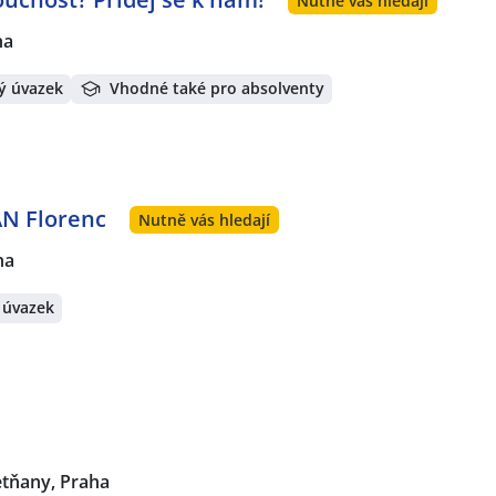
Nutně vás hledají
ha
ý úvazek
Vhodné také pro absolventy
AN Florenc
Nutně vás hledají
ha
 úvazek
etňany, Praha