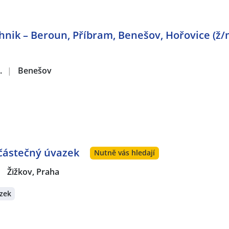
hnik – Beroun, Příbram, Benešov, Hořovice (ž/
.
|
Benešov
 částečný úvazek
Nutně vás hledají
|
Žižkov, Praha
zek