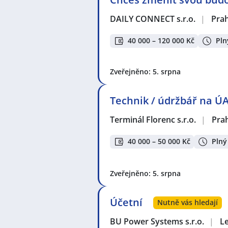
DAILY CONNECT s.r.o.
|
Pra
40 000 – 120 000 Kč
Pln
Zveřejněno: 5. srpna
Technik / údržbář na Ú
Terminál Florenc s.r.o.
|
Pra
40 000 – 50 000 Kč
Plný
Zveřejněno: 5. srpna
Účetní
Nutně vás hledají
BU Power Systems s.r.o.
|
L