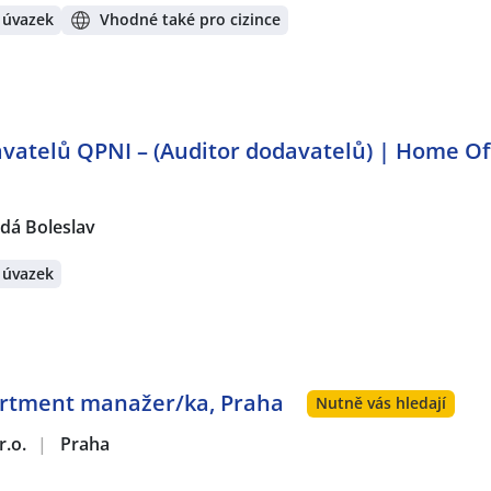
 úvazek
Vhodné také pro cizince
vatelů QPNI – (Auditor dodavatelů) | Home Of
dá Boleslav
 úvazek
artment manažer/ka, Praha
Nutně vás hledají
r.o.
|
Praha