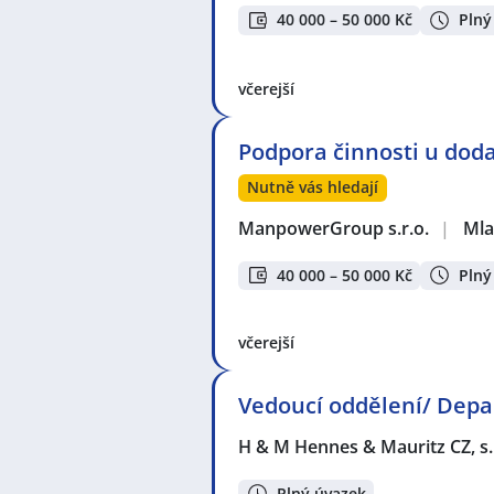
40 000 – 50 000 Kč
Plný
včerejší
Podpora činnosti u doda
Nutně vás hledají
ManpowerGroup s.r.o.
|
Mla
40 000 – 50 000 Kč
Plný
včerejší
Vedoucí oddělení/ Dep
H & M Hennes & Mauritz CZ, s.
Plný úvazek