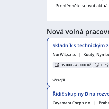
Prohlédněte si nyní aktuá
Nová volná pracov
Skladník s technickým
NorWit,s.r.o.
|
Kouty, Nymb
35 000 – 45 000 Kč
Plný
včerejší
Řidič skupiny B na rozv
Cayamant Corp s.r.o.
|
Prah