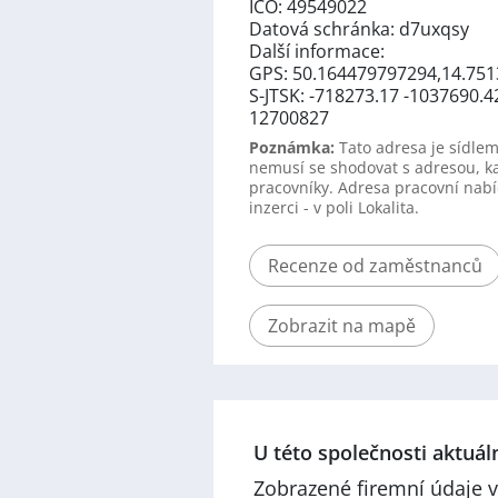
IČO: 49549022
Datová schránka: d7uxqsy
Další informace:
GPS: 50.164479797294,14.75
S-JTSK: -718273.17 -1037690.4
12700827
Poznámka:
Tato adresa je sídlem
nemusí se shodovat s adresou, k
pracovníky. Adresa pracovní nabí
inzerci - v poli Lokalita.
Recenze od zaměstnanců
Zobrazit na mapě
U této společnosti aktuá
Zobrazené firemní údaje v