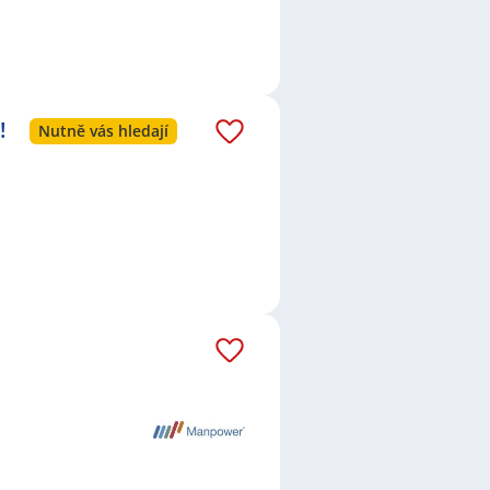
!
Nutně vás hledají