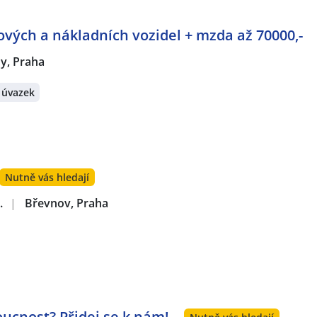
vých a nákladních vozidel + mzda až 70000,-
y, Praha
 úvazek
Nutně vás hledají
.
|
Břevnov, Praha
ucnost? Přidej se k nám!