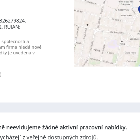
1326279824,
2, RUIAN:
 společnosti a
am firma hledá nové
dky je uvedena v
lně neevidujeme žádné aktivní pracovní nabídky.
ycházejí z veřejně dostupných zdrojů.