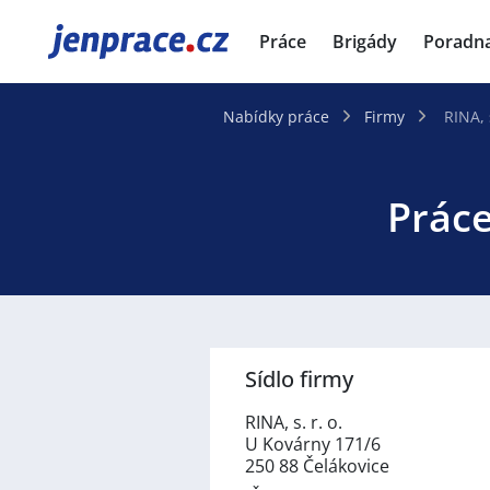
JenPráce.cz
Práce
Brigády
Poradn
Nabídky práce
Firmy
RINA, s
Práce
Sídlo firmy
RINA, s. r. o.
U Kovárny 171/6
250 88 Čelákovice