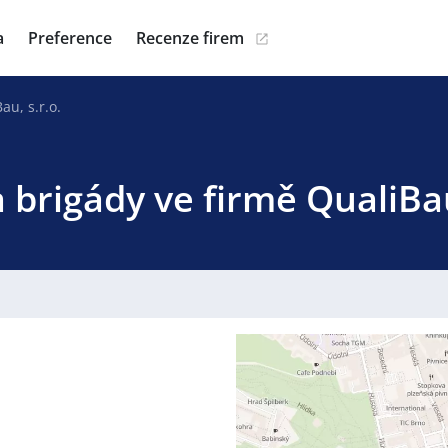
a
Preference
Recenze firem
au, s.r.o.
 brigády ve firmě QualiBau