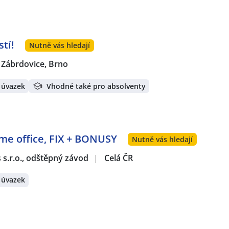
tí!
Nutně vás hledají
Zábrdovice, Brno
 úvazek
Vhodné také pro absolventy
ome office, FIX + BONUSY
Nutně vás hledají
s s.r.o., odštěpný závod
|
Celá ČR
 úvazek