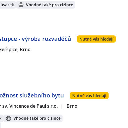
 úvazek
Vhodné také pro cizince
tupce - výroba rozvaděčů
Nutně vás hledají
Heršpice, Brno
Možnost služebního bytu
Nutně vás hledají
sv. Vincence de Paul s.r.o.
|
Brno
k
Vhodné také pro cizince