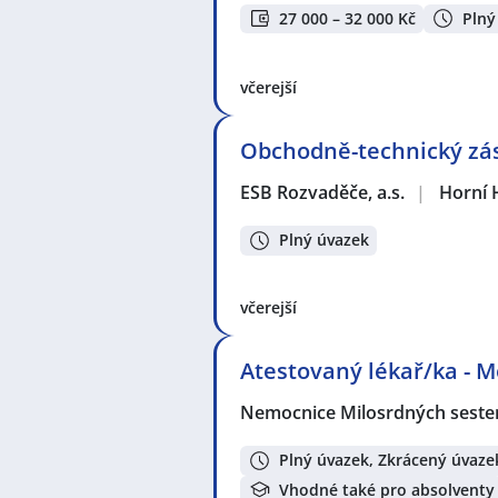
27 000 – 32 000 Kč
Plný
včerejší
Obchodně-technický zás
ESB Rozvaděče, a.s.
|
Horní 
Plný úvazek
včerejší
Atestovaný lékař/ka - 
Nemocnice Milosrdných sester 
Plný úvazek, Zkrácený úvaze
Vhodné také pro absolventy