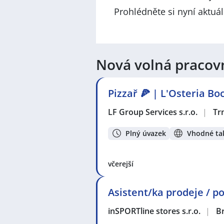
Prohlédněte si nyní aktuá
Nová volná pracov
Pizzař 🍕 | L'Osteria B
LF Group Services s.r.o.
|
Tr
Plný úvazek
Vhodné tak
včerejší
Asistent/ka prodeje / po
inSPORTline stores s.r.o.
|
B