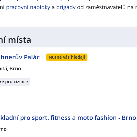
lní
pracovní nabídky
a
brigády
od zaměstnavatelů na 
ní místa
ochnerův Palác
Nutně vás hledají
nitá, Brno
é pro cizince
kladní pro sport, fitness a moto fashion - Brno
rno