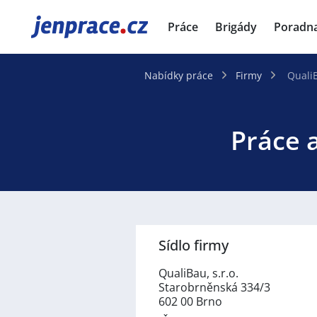
JenPráce.cz
Práce
Brigády
Poradn
Nabídky práce
Firmy
QualiB
Práce a
Sídlo firmy
QualiBau, s.r.o.
Starobrněnská 334/3
602 00 Brno