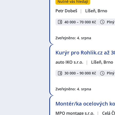
Nutně vás hledají
Petr Dobeš
|
Líšeň, Brno
40 000 – 70 000 Kč
Plný
Zveřejněno: 4. srpna
Kurýr pro Rohlik.cz až 3
auto IKO s.r.o.
|
Líšeň, Brno
30 000 – 90 000 Kč
Plný
Zveřejněno: 4. srpna
Montér/ka ocelových kon
MPO montage s.r.o.
|
Celá Č