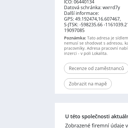
IČO: 06440134
Datová schránka: wxrrd7y
Další informace:
GPS: 49.192474,16.607467,
S-JTSK: -598235.66 -1161039.2
19097085
Poznámka:
Tato adresa je sídlem
nemusí se shodovat s adresou, k
pracovníky. Adresa pracovní nabí
inzerci - v poli Lokalita.
Recenze od zaměstnanců
Zobrazit na mapě
U této společnosti aktuá
Zobrazené firemní údaje v