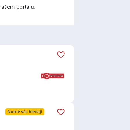
našem portálu.
Nutně vás hledají