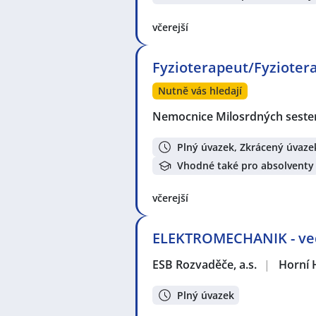
včerejší
Fyzioterapeut/Fyzioter
Nutně vás hledají
Nemocnice Milosrdných sester 
Plný úvazek, Zkrácený úvaze
Vhodné také pro absolventy
včerejší
ELEKTROMECHANIK - ved
ESB Rozvaděče, a.s.
|
Horní 
Plný úvazek