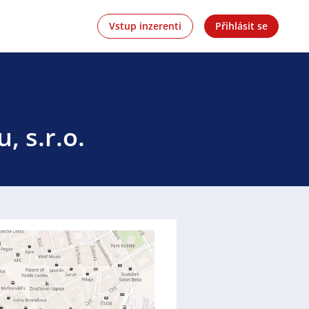
Vstup inzerenti
Přihlásit se
, s.r.o.