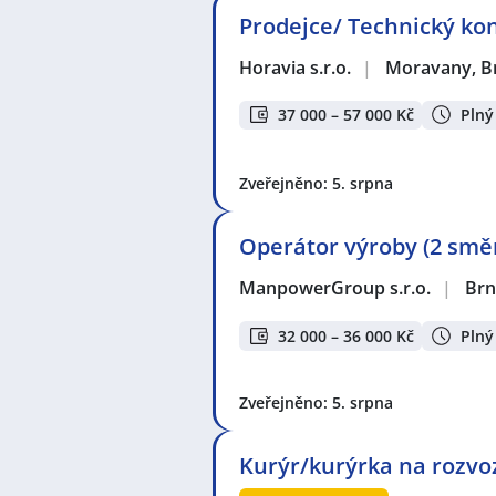
Prodejce/ Technický ko
Horavia s.r.o.
|
Moravany, B
37 000 – 57 000 Kč
Plný
Zveřejněno: 5. srpna
Operátor výroby (2 směn
ManpowerGroup s.r.o.
|
Br
32 000 – 36 000 Kč
Plný
Zveřejněno: 5. srpna
Kurýr/kurýrka na rozvoz