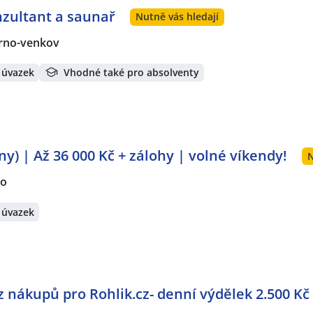
nzultant a saunař
Nutně vás hledají
rno-venkov
 úvazek
Vhodné také pro absolventy
y) | Až 36 000 Kč + zálohy | volné víkendy!
N
no
 úvazek
 nákupů pro Rohlik.cz- denní výdělek 2.500 Kč 