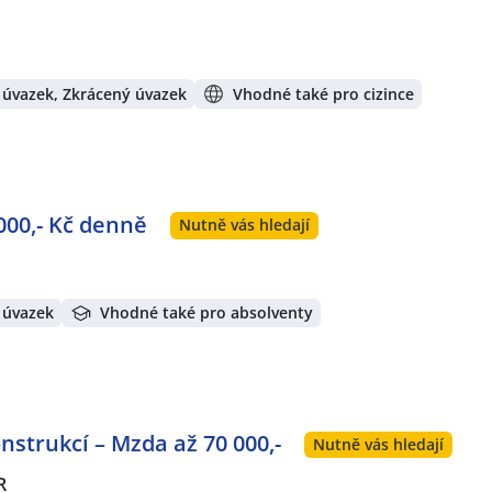
 úvazek, Zkrácený úvazek
Vhodné také pro cizince
000,- Kč denně
Nutně vás hledají
 úvazek
Vhodné také pro absolventy
strukcí – Mzda až 70 000,-
Nutně vás hledají
R