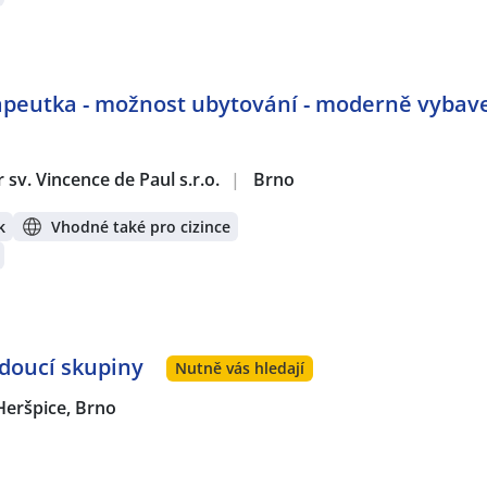
apeutka - možnost ubytování - moderně vybav
sv. Vincence de Paul s.r.o.
|
Brno
k
Vhodné také pro cizince
oucí skupiny
Nutně vás hledají
Heršpice, Brno