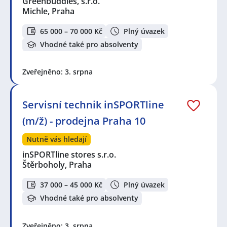
Greenbuddies, s.r.o.
Michle, Praha
65 000 – 70 000 Kč
Plný úvazek
Vhodné také pro absolventy
Zveřejněno: 3. srpna
Servisní technik inSPORTline
(m/ž) - prodejna Praha 10
Nutně vás hledají
inSPORTline stores s.r.o.
Štěrboholy, Praha
37 000 – 45 000 Kč
Plný úvazek
Vhodné také pro absolventy
Zveřejněno: 3. srpna