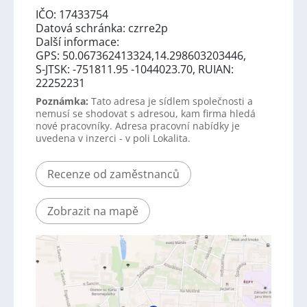
IČO: 17433754
Datová schránka: czrre2p
Další informace:
GPS: 50.067362413324,14.298603203446,
S-JTSK: -751811.95 -1044023.70, RUIAN:
22252231
Poznámka:
Tato adresa je sídlem společnosti a
nemusí se shodovat s adresou, kam firma hledá
nové pracovníky. Adresa pracovní nabídky je
uvedena v inzerci - v poli Lokalita.
Recenze od zaměstnanců
Zobrazit na mapě