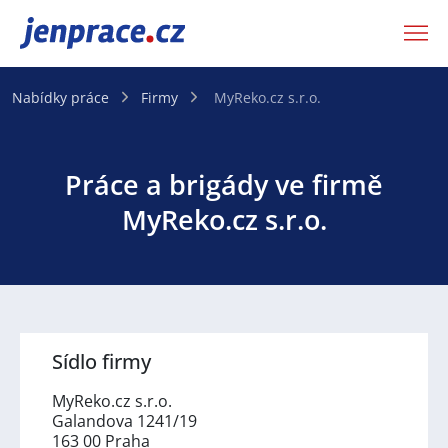
JenPráce.cz
Nabídky práce
Firmy
MyReko.cz s.r.o.
Práce a brigády ve firmě
MyReko.cz s.r.o.
Sídlo firmy
MyReko.cz s.r.o.
Galandova 1241/19
163 00 Praha