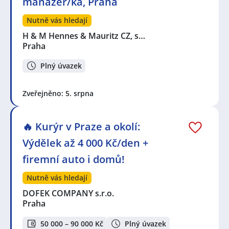
manažer/ka, Praha
Nutně vás hledají
H & M Hennes & Mauritz CZ, s…
Praha
Plný úvazek
Zveřejněno: 5. srpna
🔥 Kurýr v Praze a okolí:
Výdělek až 4 000 Kč/den +
firemní auto i domů!
Nutně vás hledají
DOFEK COMPANY s.r.o.
Praha
50 000 – 90 000 Kč
Plný úvazek