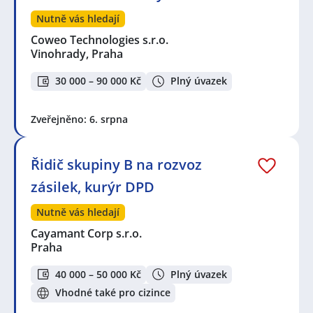
Nutně vás hledají
Coweo Technologies s.r.o.
Vinohrady, Praha
30 000 – 90 000 Kč
Plný úvazek
Zveřejněno: 6. srpna
Řidič skupiny B na rozvoz
zásilek, kurýr DPD
Nutně vás hledají
Cayamant Corp s.r.o.
Praha
40 000 – 50 000 Kč
Plný úvazek
Vhodné také pro cizince