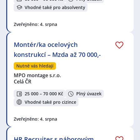
Vhodné také pro absolventy
Zveřejněno: 4. srpna
Montér/ka ocelových
konstrukcí – Mzda až 70 000,-
Nutně vás hledají
MPO montage s.r.o.
Celá ČR
25 000 – 70 000 Kč
Plný úvazek
Vhodné také pro cizince
Zveřejněno: 4. srpna
HR Recruiter s náborovým