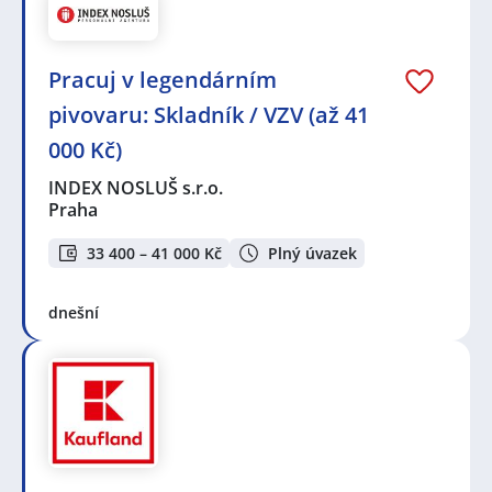
Pracuj v legendárním
pivovaru: Skladník / VZV (až 41
000 Kč)
INDEX NOSLUŠ s.r.o.
Praha
33 400 – 41 000 Kč
Plný úvazek
dnešní