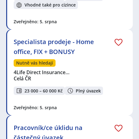
Vhodné také pro cizince
Zveřejněno: 5. srpna
Specialista prodeje - Home
office, FIX + BONUSY
Nutně vás hledají
4Life Direct Insurance…
Celá ČR
23 000 – 60 000 Kč
Plný úvazek
Zveřejněno: 5. srpna
Pracovník/ce úklidu na
částečný úvazek