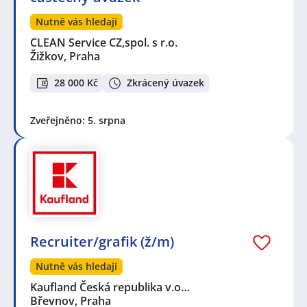
Nutně vás hledají
CLEAN Service CZ,spol. s r.o.
Žižkov, Praha
28 000 Kč
Zkrácený úvazek
Zveřejněno: 5. srpna
Recruiter/grafik (ž/m)
Nutně vás hledají
Kaufland Česká republika v.o…
Břevnov, Praha