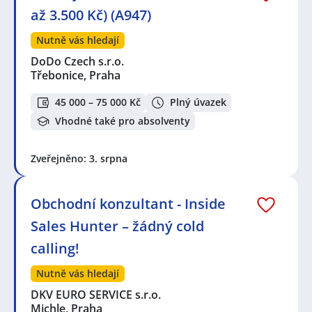
až 3.500 Kč) (A947)
Nutně vás hledají
DoDo Czech s.r.o.
Třebonice, Praha
45 000 – 75 000 Kč
Plný úvazek
Vhodné také pro absolventy
Zveřejněno: 3. srpna
Obchodní konzultant - Inside
Sales Hunter – žádný cold
calling!
Nutně vás hledají
DKV EURO SERVICE s.r.o.
Michle, Praha