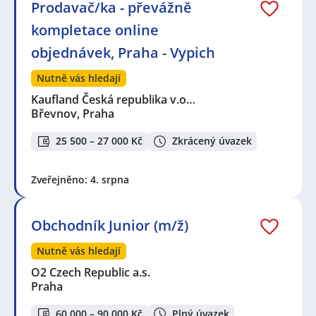
Prodavač/ka - převážně
kompletace online
objednávek, Praha - Vypich
Nutně vás hledají
Kaufland Česká republika v.o…
Břevnov, Praha
25 500 – 27 000 Kč
Zkrácený úvazek
Zveřejněno: 4. srpna
Obchodník Junior (m/ž)
Nutně vás hledají
O2 Czech Republic a.s.
Praha
60 000 – 90 000 Kč
Plný úvazek