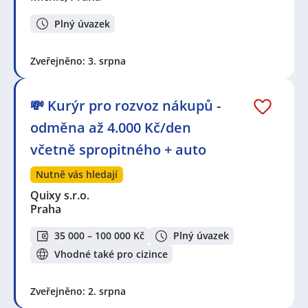
Plný úvazek
Zveřejněno: 3. srpna
💸 Kurýr pro rozvoz nákupů -
odměna až 4.000 Kč/den
včetně spropitného + auto
Nutně vás hledají
Quixy s.r.o.
Praha
35 000 – 100 000 Kč
Plný úvazek
Vhodné také pro cizince
Zveřejněno: 2. srpna