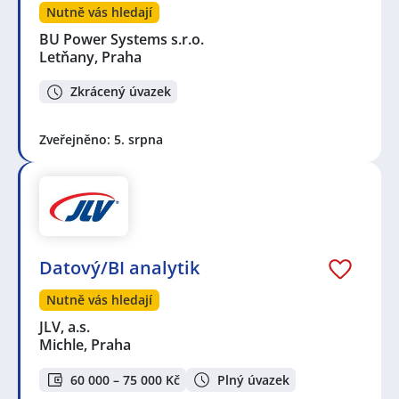
Nutně vás hledají
BU Power Systems s.r.o.
Letňany, Praha
Zkrácený úvazek
Zveřejněno: 5. srpna
Datový/BI analytik
Nutně vás hledají
JLV, a.s.
Michle, Praha
60 000 – 75 000 Kč
Plný úvazek