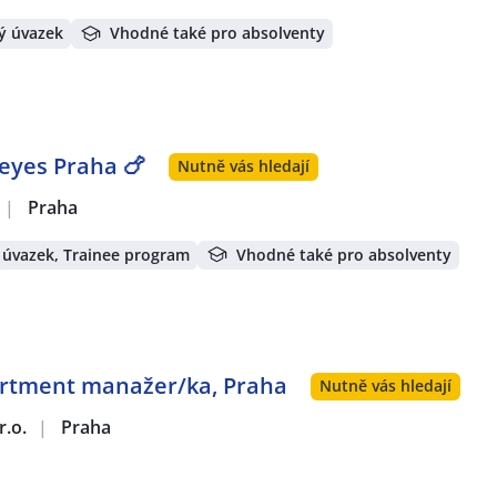
ý úvazek
Vhodné také pro absolventy
yes Praha 🍗
Nutně vás hledají
|
Praha
 úvazek, Trainee program
Vhodné také pro absolventy
artment manažer/ka, Praha
Nutně vás hledají
r.o.
|
Praha