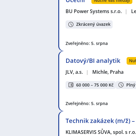
Nutně vás hledají
BU Power Systems s.r.o.
|
L
Zkrácený úvazek
Zveřejněno: 5. srpna
Datový/BI analytik
Nut
JLV, a.s.
|
Michle, Praha
60 000 – 75 000 Kč
Plný
Zveřejněno: 5. srpna
Technik zakázek (m/ž) –
KLIMASERVIS SŮVA, spol. s r.o