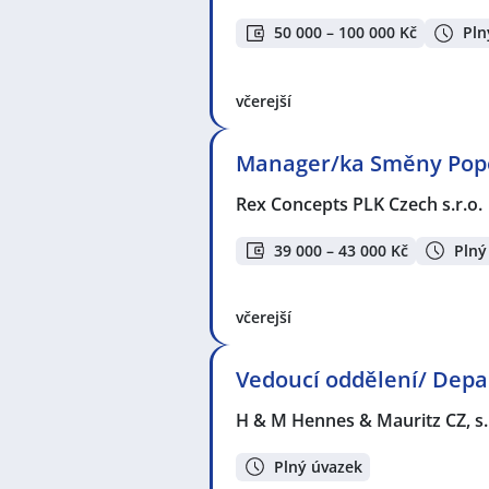
50 000 – 100 000 Kč
Pln
včerejší
Manager/ka Směny Pope
Rex Concepts PLK Czech s.r.o.
39 000 – 43 000 Kč
Plný
včerejší
Vedoucí oddělení/ Dep
H & M Hennes & Mauritz CZ, s.
Plný úvazek