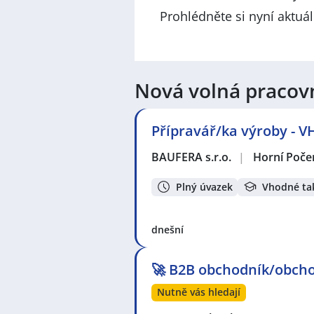
Prohlédněte si nyní aktuá
Nová volná pracov
Přípravář/ka výroby -
BAUFERA s.r.o.
|
Horní Poče
Plný úvazek
Vhodné ta
dnešní
🚀 B2B obchodník/obcho
Nutně vás hledají