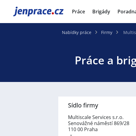
JenPráce.cz
Práce
Brigády
Poradn
Nabídky práce
Firmy
Multis
Práce a brig
Sídlo firmy
Multiscale Services s.r.o.
Senovážné náměstí 869/28
110 00 Praha