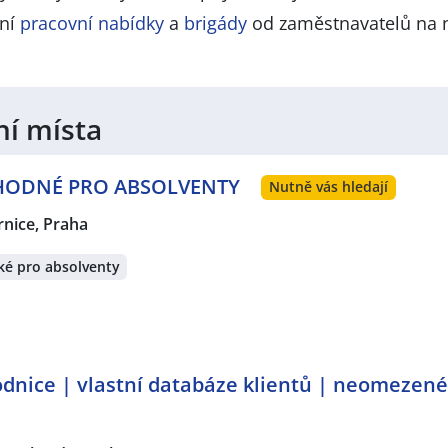
lní
pracovní nabídky
a
brigády
od zaměstnavatelů na 
ní místa
 VHODNÉ PRO ABSOLVENTY
Nutně vás hledají
rnice, Praha
ké pro absolventy
dnice | vlastní databáze klientů | neomezen