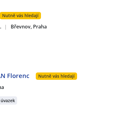
Nutně vás hledají
.
|
Břevnov, Praha
AN Florenc
Nutně vás hledají
ha
 úvazek