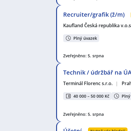
Recruiter/grafik (ž/m)
Kaufland Česká republika v.o.s
Plný úvazek
Zveřejněno: 5. srpna
Technik / údržbář na Ú
Terminál Florenc s.r.o.
|
Pra
40 000 – 50 000 Kč
Plný
Zveřejněno: 5. srpna
Účetní