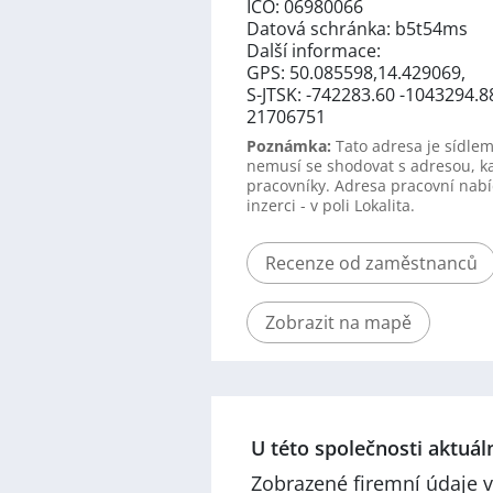
IČO: 06980066
Datová schránka: b5t54ms
Další informace:
GPS: 50.085598,14.429069,
S-JTSK: -742283.60 -1043294.8
21706751
Poznámka:
Tato adresa je sídlem
nemusí se shodovat s adresou, k
pracovníky. Adresa pracovní nabí
inzerci - v poli Lokalita.
Recenze od zaměstnanců
Zobrazit na mapě
U této společnosti aktuá
Zobrazené firemní údaje v