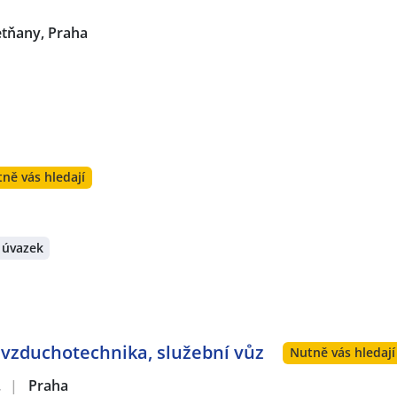
etňany, Praha
ně vás hledají
 úvazek
 vzduchotechnika, služební vůz
Nutně vás hledají
.
|
Praha