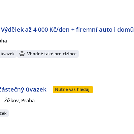
: Výdělek až 4 000 Kč/den + firemní auto i domů
aha
 úvazek
Vhodné také pro cizince
 částečný úvazek
Nutně vás hledají
|
Žižkov, Praha
zek