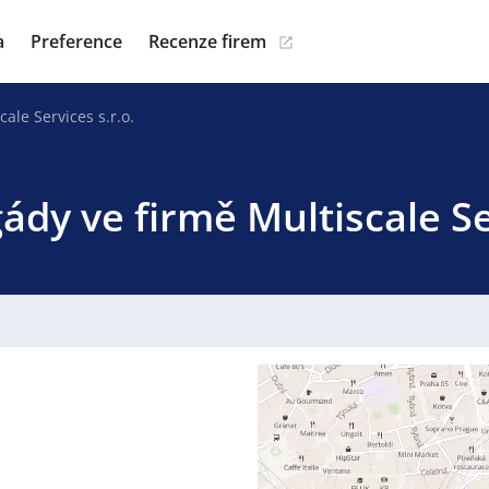
a
Preference
Recenze firem
cale Services s.r.o.
ády ve firmě Multiscale Se