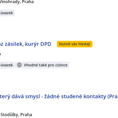
Vinohrady, Praha
 úvazek
oz zásilek, kurýr DPD
Nutně vás hledají
a
 úvazek
Vhodné také pro cizince
 který dává smysl - žádné studené kontakty (Pr
Stodůlky, Praha