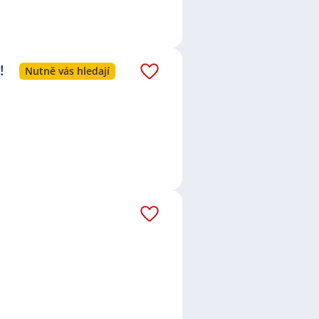
!
Nutně vás hledají