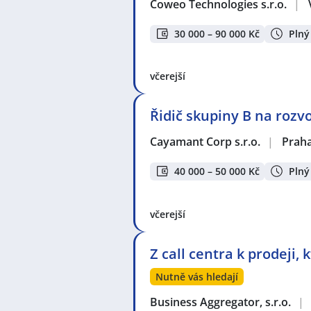
Coweo Technologies s.r.o.
|
30 000 – 90 000 Kč
Plný
včerejší
Řidič skupiny B na rozv
Cayamant Corp s.r.o.
|
Prah
40 000 – 50 000 Kč
Plný
včerejší
Z call centra k prodeji,
Nutně vás hledají
Business Aggregator, s.r.o.
|