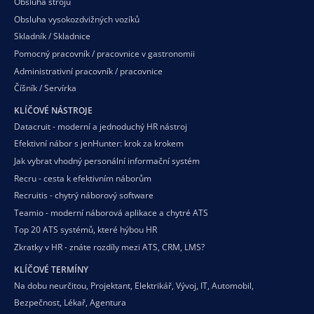
Obsluha strojů
Obsluha vysokozdvižných vozíků
Skladník / Skladnice
Pomocný pracovník / pracovnice v gastronomii
Administrativní pracovník / pracovnice
Číšník / Servírka
KLÍČOVÉ NÁSTROJE
Datacruit - moderní a jednoduchý HR nástroj
Efektivní nábor s jenHunter: krok za krokem
Jak vybrat vhodný personální informační systém
Recru - cesta k efektivním náborům
Recruitis - chytrý náborový software
Teamio - moderní náborová aplikace a chytré ATS
Top 20 ATS systémů, které hýbou HR
Zkratky v HR - znáte rozdíly mezi ATS, CRM, LMS?
KLÍČOVÉ TERMÍNY
Na dobu neurčitou
,
Projektant
,
Elektrikář
,
Vývoj
,
IT
,
Automobil
,
Bezpečnost
,
Lékař
,
Agentura