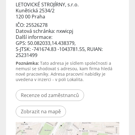
LETOVICKÉ STROJÍRNY, s.r.o.
Kunětická 2534/2
120 00 Praha
IČO: 25526278
Datová schránka: nxwicpj
Další informace:
GPS: 50.082033,14.438379,
S-JTSK: -741674.83 -1043781.55, RUIAN:
25231499
Poznámka:
Tato adresa je sídlem společnosti a
nemusí se shodovat s adresou, kam firma hledá
nové pracovníky. Adresa pracovní nabídky je
uvedena v inzerci - v poli Lokalita.
Recenze od zaměstnanců
Zobrazit na mapě