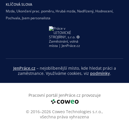
KLÍČOVÁ SLOVA
Mzda
,
Ukončení prac. poměru
,
Hrubá mzda
,
Nadřízený
,
Hodnocení
,
Pochvala
,
Jsem personalista
JenPráce.cz
– nejoblíbenější místo, kde hledat práci a
zaměstnance. Využíváme cookies, viz
podmínky
.
Pracovní portál JenPráce.cz provozuje
© 2016–2026 Coweo Technologies s.r.o.,
všechna práva vyhrazena