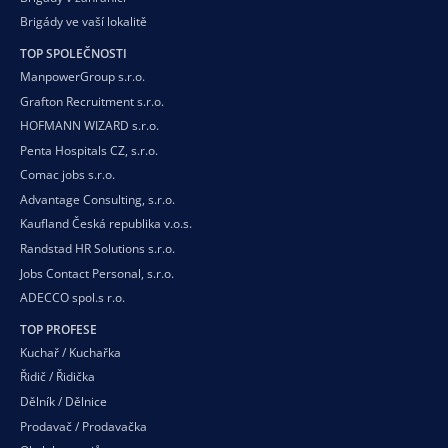
Brigády ve vaší
lokalitě
TOP SPOLEČNOSTI
ManpowerGroup s.r.o.
Grafton Recruitment s.r.o.
HOFMANN WIZARD s.r.o.
Penta Hospitals CZ, s.r.o.
Comac jobs s.r.o.
Advantage Consulting, s.r.o.
Kaufland Česká republika v.o.s.
Randstad HR Solutions s.r.o.
Jobs Contact Personal, s.r.o.
ADECCO spol.s r.o.
TOP PROFESE
Kuchař / Kuchařka
Řidič / Řidička
Dělník / Dělnice
Prodavač / Prodavačka