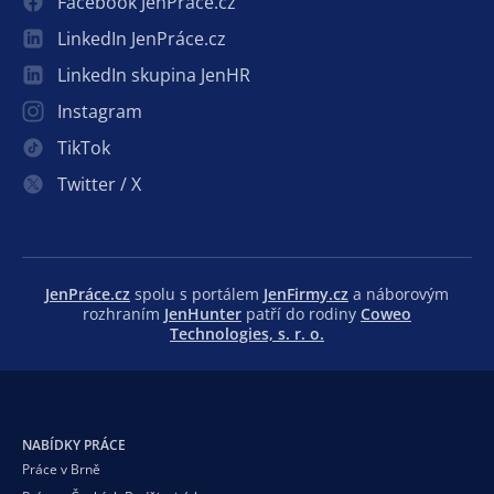
Facebook JenPráce.cz
LinkedIn JenPráce.cz
LinkedIn skupina JenHR
Instagram
TikTok
Twitter / X
JenPráce.cz
spolu s portálem
JenFirmy.cz
a náborovým
rozhraním
JenHunter
patří do rodiny
Coweo
Technologies, s. r. o.
NABÍDKY PRÁCE
Práce v Brně