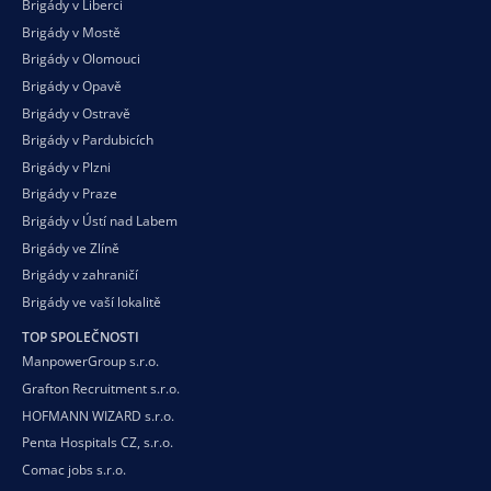
Brigády v Liberci
Brigády v Mostě
Brigády v Olomouci
Brigády v Opavě
Brigády v Ostravě
Brigády v Pardubicích
Brigády v Plzni
Brigády v Praze
Brigády v Ústí nad Labem
Brigády ve Zlíně
Brigády v zahraničí
Brigády ve vaší
lokalitě
TOP SPOLEČNOSTI
ManpowerGroup s.r.o.
Grafton Recruitment s.r.o.
HOFMANN WIZARD s.r.o.
Penta Hospitals CZ, s.r.o.
Comac jobs s.r.o.