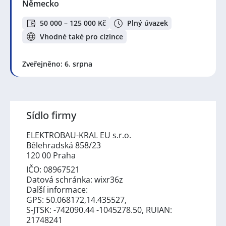
Německo
50 000 – 125 000 Kč
Plný úvazek
Vhodné také pro cizince
Zveřejněno: 6. srpna
Sídlo firmy
ELEKTROBAU-KRAL EU s.r.o.
Bělehradská 858/23
120 00 Praha
IČO: 08967521
Datová schránka: wixr36z
Další informace:
GPS: 50.068172,14.435527,
S-JTSK: -742090.44 -1045278.50, RUIAN:
21748241