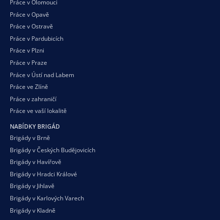
Práce v Olomouci
Práce v Opavě
Práce v Ostravě
Práce v Pardubicích
Práce v Plzni
Práce v Praze
Práce v Ústí nad Labem
Práce ve Zlíně
Práce v zahraničí
Práce ve vaší
lokalitě
NABÍDKY BRIGÁD
Brigády v Brně
Brigády v Českých Budějovicích
Brigády v Havířově
Brigády v Hradci Králové
Brigády v Jihlavě
Brigády v Karlových Varech
Brigády v Kladně