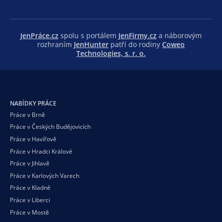
JenPráce.cz
spolu s portálem
JenFirmy.cz
a náborovým
rozhraním
JenHunter
patří do rodiny
Coweo
Technologies, s. r. o.
NABÍDKY PRÁCE
Práce v Brně
Práce v Českých Budějovicích
Práce v Havířově
Práce v Hradci Králové
Práce v Jihlavě
Práce v Karlových Varech
Práce v Kladně
Práce v Liberci
Práce v Mostě