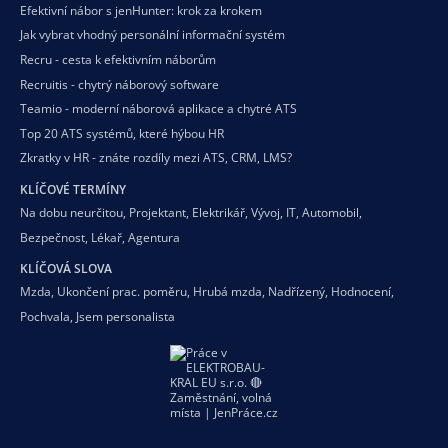
Efektivní nábor s jenHunter: krok za krokem
Jak vybrat vhodný personální informační systém
Recru - cesta k efektivním náborům
Recruitis - chytrý náborový software
Teamio - moderní náborová aplikace a chytré ATS
Top 20 ATS systémů, které hýbou HR
Zkratky v HR - znáte rozdíly mezi ATS, CRM, LMS?
KLÍČOVÉ TERMÍNY
Na dobu neurčitou
,
Projektant
,
Elektrikář
,
Vývoj
,
IT
,
Automobil
,
Bezpečnost
,
Lékař
,
Agentura
KLÍČOVÁ SLOVA
Mzda
,
Ukončení prac. poměru
,
Hrubá mzda
,
Nadřízený
,
Hodnocení
,
Pochvala
,
Jsem personalista