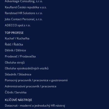
Advantage Consulting, s.r.o.
Kaufland Česká republika v.o.s.
Randstad HR Solutions s.r.o.
Jobs Contact Personal, s.r.o.
ADECCO spol.s r.o.
TOP PROFESE
Kuchař / Kuchařka
Řidič / Řidička
Dělník / Dělnice
Prodavač / Prodavačka
Obsluha strojů
Obsluha vysokozdvižných vozíků
Skladník / Skladnice
Pomocný pracovník / pracovnice v gastronomii
Administrativní pracovník / pracovnice
Číšník / Servírka
KLÍČOVÉ NÁSTROJE
Datacruit - moderní a jednoduchý HR nástroj