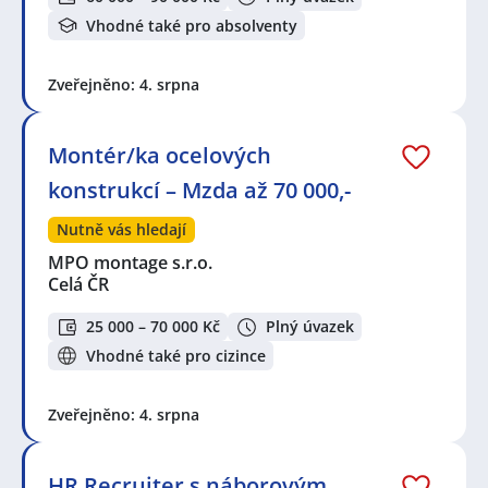
Vhodné také pro absolventy
Zveřejněno: 4. srpna
Montér/ka ocelových
konstrukcí – Mzda až 70 000,-
Nutně vás hledají
MPO montage s.r.o.
Celá ČR
25 000 – 70 000 Kč
Plný úvazek
Vhodné také pro cizince
Zveřejněno: 4. srpna
HR Recruiter s náborovým