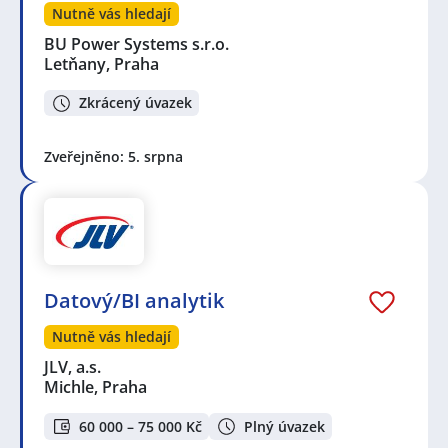
Nutně vás hledají
BU Power Systems s.r.o.
Letňany, Praha
Zkrácený úvazek
Zveřejněno: 5. srpna
Datový/BI analytik
Nutně vás hledají
JLV, a.s.
Michle, Praha
60 000 – 75 000 Kč
Plný úvazek