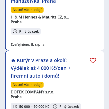
manažer/ka, Praha
Nutně vás hledají
H & M Hennes & Mauritz CZ, s…
Praha
Plný úvazek
Zveřejněno: 5. srpna
🔥 Kurýr v Praze a okolí:
Výdělek až 4 000 Kč/den +
firemní auto i domů!
Nutně vás hledají
DOFEK COMPANY s.r.o.
Praha
50 000 – 90 000 Kč
Plný úvazek