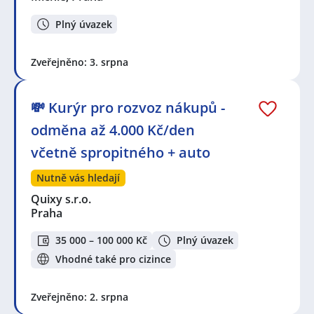
Plný úvazek
Zveřejněno: 3. srpna
💸 Kurýr pro rozvoz nákupů -
odměna až 4.000 Kč/den
včetně spropitného + auto
Nutně vás hledají
Quixy s.r.o.
Praha
35 000 – 100 000 Kč
Plný úvazek
Vhodné také pro cizince
Zveřejněno: 2. srpna