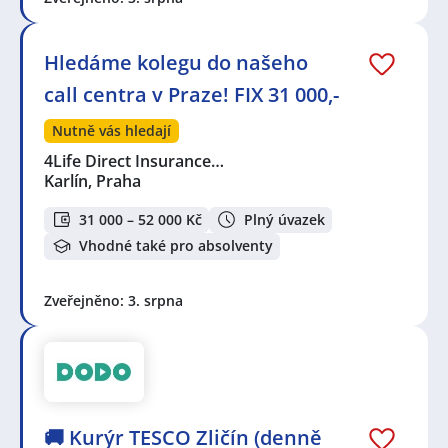
Hledáme kolegu do našeho
call centra v Praze! FIX 31 000,-
Nutně vás hledají
4Life Direct Insurance…
Karlín, Praha
31 000 – 52 000 Kč
Plný úvazek
Vhodné také pro absolventy
Zveřejněno: 3. srpna
🚚 Kurýr TESCO Zličín (denně