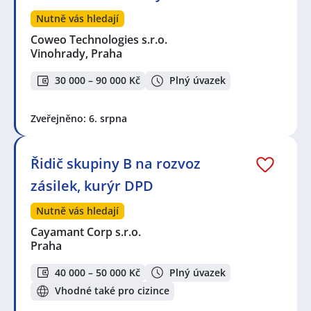
Nutně vás hledají
Coweo Technologies s.r.o.
Vinohrady, Praha
30 000 – 90 000 Kč
Plný úvazek
Zveřejněno: 6. srpna
Řidič skupiny B na rozvoz
zásilek, kurýr DPD
Nutně vás hledají
Cayamant Corp s.r.o.
Praha
40 000 – 50 000 Kč
Plný úvazek
Vhodné také pro cizince