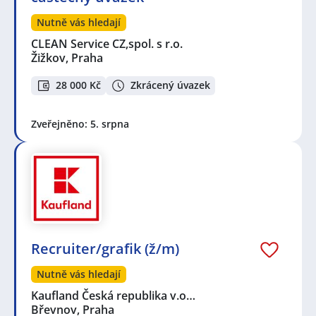
Nutně vás hledají
CLEAN Service CZ,spol. s r.o.
Žižkov, Praha
28 000 Kč
Zkrácený úvazek
Zveřejněno: 5. srpna
Recruiter/grafik (ž/m)
Nutně vás hledají
Kaufland Česká republika v.o…
Břevnov, Praha