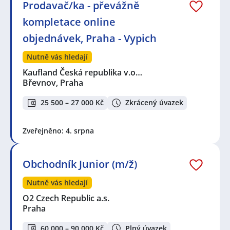
Prodavač/ka - převážně
kompletace online
objednávek, Praha - Vypich
Nutně vás hledají
Kaufland Česká republika v.o…
Břevnov, Praha
25 500 – 27 000 Kč
Zkrácený úvazek
Zveřejněno: 4. srpna
Obchodník Junior (m/ž)
Nutně vás hledají
O2 Czech Republic a.s.
Praha
60 000 – 90 000 Kč
Plný úvazek