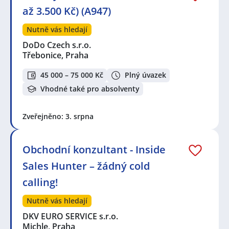
až 3.500 Kč) (A947)
Nutně vás hledají
DoDo Czech s.r.o.
Třebonice, Praha
45 000 – 75 000 Kč
Plný úvazek
Vhodné také pro absolventy
Zveřejněno: 3. srpna
Obchodní konzultant - Inside
Sales Hunter – žádný cold
calling!
Nutně vás hledají
DKV EURO SERVICE s.r.o.
Michle, Praha