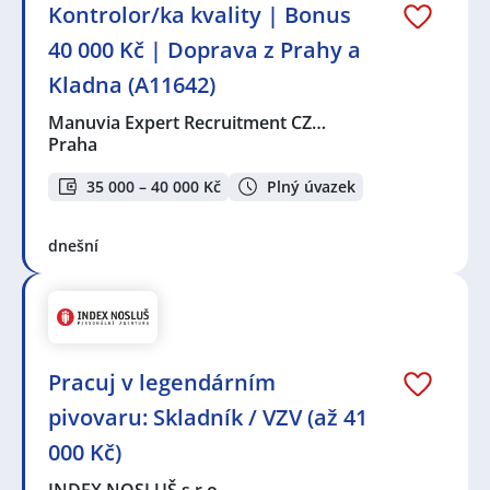
Kontrolor/ka kvality | Bonus
40 000 Kč | Doprava z Prahy a
Kladna (A11642)
Manuvia Expert Recruitment CZ…
Praha
35 000 – 40 000 Kč
Plný úvazek
dnešní
Pracuj v legendárním
pivovaru: Skladník / VZV (až 41
000 Kč)
INDEX NOSLUŠ s.r.o.