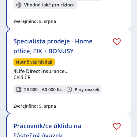
Vhodné také pro cizince
Zveřejněno: 5. srpna
Specialista prodeje - Home
office, FIX + BONUSY
Nutně vás hledají
4Life Direct Insurance…
Celá ČR
23 000 – 60 000 Kč
Plný úvazek
Zveřejněno: 5. srpna
Pracovník/ce úklidu na
částečný úvazek