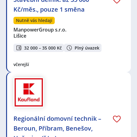
Kč/měs., pouze 1 směna
Nutně vás hledají
ManpowerGroup s.r.o.
Lišice
32 000 – 35 000 Kč
Plný úvazek
včerejší
Regionální domovní technik –
Beroun, Příbram, Benešov,