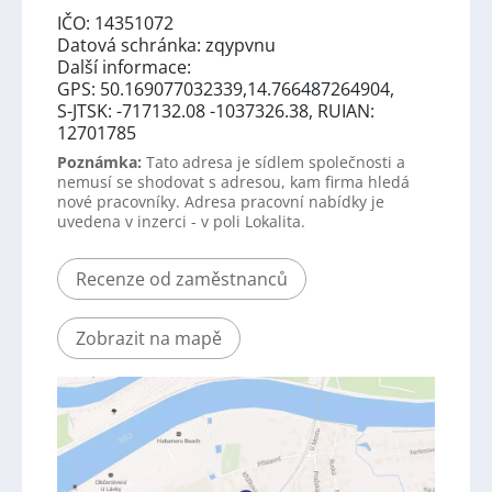
IČO: 14351072
Datová schránka: zqypvnu
Další informace:
GPS: 50.169077032339,14.766487264904,
S-JTSK: -717132.08 -1037326.38, RUIAN:
12701785
Poznámka:
Tato adresa je sídlem společnosti a
nemusí se shodovat s adresou, kam firma hledá
nové pracovníky. Adresa pracovní nabídky je
uvedena v inzerci - v poli Lokalita.
Recenze od zaměstnanců
Zobrazit na mapě