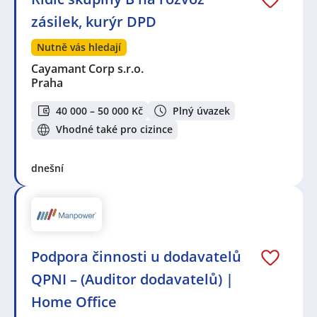
zásilek, kurýr DPD
Nutně vás hledají
Cayamant Corp s.r.o.
Praha
40 000 – 50 000 Kč
Plný úvazek
Vhodné také pro cizince
dnešní
Podpora činnosti u dodavatelů
QPNI – (Auditor dodavatelů) |
Home Office