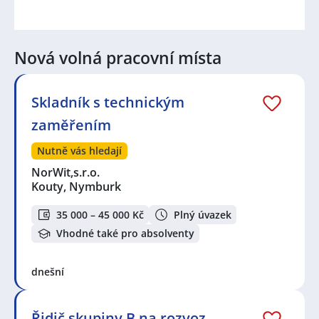
Nová volná pracovní místa
Skladník s technickým
zaměřením
Nutně vás hledají
NorWit,s.r.o.
Kouty, Nymburk
35 000 – 45 000 Kč
Plný úvazek
Vhodné také pro absolventy
dnešní
Řidič skupiny B na rozvoz