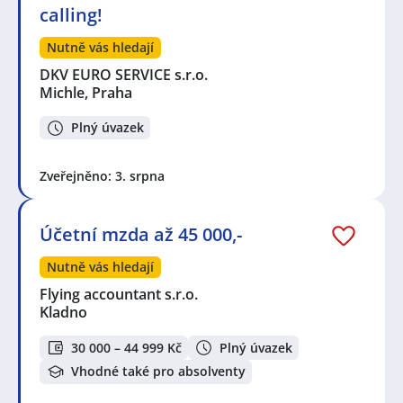
calling!
Nutně vás hledají
DKV EURO SERVICE s.r.o.
Michle, Praha
Plný úvazek
Zveřejněno: 3. srpna
Účetní mzda až 45 000,-
Nutně vás hledají
Flying accountant s.r.o.
Kladno
30 000 – 44 999 Kč
Plný úvazek
Vhodné také pro absolventy