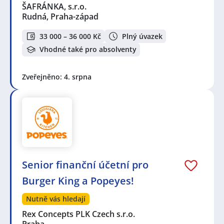
ŠAFRÁNKA, s.r.o.
Rudná, Praha-západ
33 000 – 36 000 Kč
Plný úvazek
Vhodné také pro absolventy
Zveřejněno: 4. srpna
Senior finanční účetní pro
Burger King a Popeyes!
Nutně vás hledají
Rex Concepts PLK Czech s.r.o.
Praha