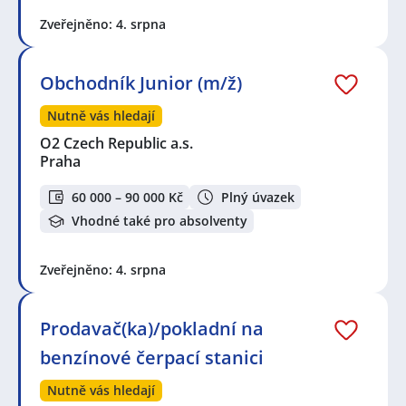
Zveřejněno: 4. srpna
Obchodník Junior (m/ž)
Nutně vás hledají
O2 Czech Republic a.s.
Praha
60 000 – 90 000 Kč
Plný úvazek
Vhodné také pro absolventy
Zveřejněno: 4. srpna
Prodavač(ka)/pokladní na
benzínové čerpací stanici
Nutně vás hledají