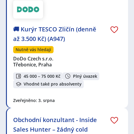
🚚 Kurýr TESCO Zličín (denně
až 3.500 Kč) (A947)
Nutně vás hledají
DoDo Czech s.r.o.
Třebonice, Praha
45 000 – 75 000 Kč
Plný úvazek
Vhodné také pro absolventy
Zveřejněno: 3. srpna
Obchodní konzultant - Inside
Sales Hunter – žádný cold