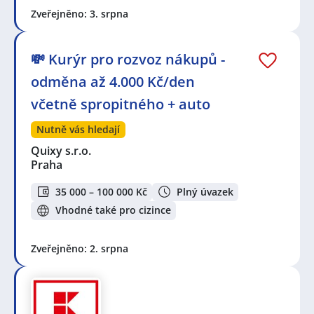
Zveřejněno: 3. srpna
💸 Kurýr pro rozvoz nákupů -
odměna až 4.000 Kč/den
včetně spropitného + auto
Nutně vás hledají
Quixy s.r.o.
Praha
35 000 – 100 000 Kč
Plný úvazek
Vhodné také pro cizince
Zveřejněno: 2. srpna