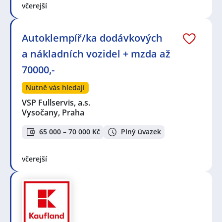
včerejší
Autoklempíř/ka dodávkových
a nákladních vozidel + mzda až
70000,-
Nutně vás hledají
VSP Fullservis, a.s.
Vysočany, Praha
65 000 – 70 000 Kč
Plný úvazek
včerejší