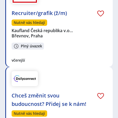
Recruiter/grafik (ž/m)
Nutně vás hledají
Kaufland Česká republika v.o…
Břevnov, Praha
Plný úvazek
včerejší
Chceš změnit svou
budoucnost? Přidej se k nám!
Nutně vás hledají