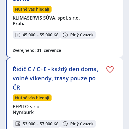
Nutně vás hledají
KLIMASERVIS SŮVA, spol. s r.o.
Praha
45 000 – 55 000 Kč
Plný úvazek
Zveřejněno: 31. července
Řidič C / C+E - každý den doma,
volné víkendy, trasy pouze po
ČR
Nutně vás hledají
PEPITO s.r.o.
Nymburk
53 000 – 57 000 Kč
Plný úvazek