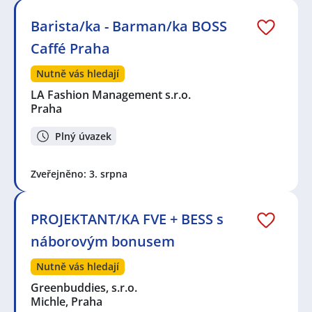
Barista/ka - Barman/ka BOSS
Caffé Praha
Nutně vás hledají
LA Fashion Management s.r.o.
Praha
Plný úvazek
Zveřejněno: 3. srpna
PROJEKTANT/KA FVE + BESS s
náborovým bonusem
Nutně vás hledají
Greenbuddies, s.r.o.
Michle, Praha