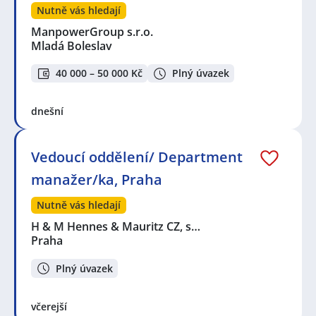
Nutně vás hledají
ManpowerGroup s.r.o.
Mladá Boleslav
40 000 – 50 000 Kč
Plný úvazek
dnešní
Vedoucí oddělení/ Department
manažer/ka, Praha
Nutně vás hledají
H & M Hennes & Mauritz CZ, s…
Praha
Plný úvazek
včerejší