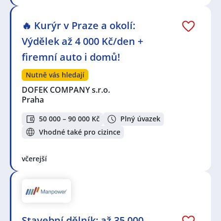
🔥 Kurýr v Praze a okolí:
Výdělek až 4 000 Kč/den +
firemní auto i domů!
Nutně vás hledají
DOFEK COMPANY s.r.o.
Praha
50 000 – 90 000 Kč
Plný úvazek
Vhodné také pro cizince
včerejší
Stavební dělník: až 35 000