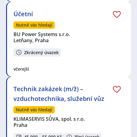
Účetní
Nutně vás hledají
BU Power Systems s.r.o.
Letňany, Praha
Zkrácený úvazek
včerejší
Technik zakázek (m/ž) –
vzduchotechnika, služební vůz
Nutně vás hledají
KLIMASERVIS SŮVA, spol. s r.o.
Praha
45 000 – 55 000 Kč
Plný úvazek