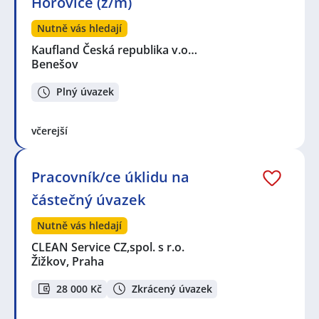
Hořovice (ž/m)
Nutně vás hledají
Kaufland Česká republika v.o…
Benešov
Plný úvazek
včerejší
Pracovník/ce úklidu na
částečný úvazek
Nutně vás hledají
CLEAN Service CZ,spol. s r.o.
Žižkov, Praha
28 000 Kč
Zkrácený úvazek