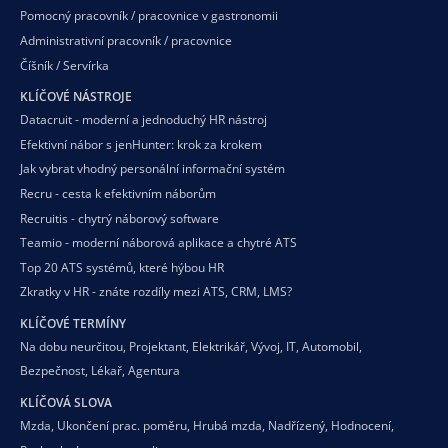
Pomocný pracovník / pracovnice v gastronomii
Administrativní pracovník / pracovnice
Číšník / Servírka
KLÍČOVÉ NÁSTROJE
Datacruit - moderní a jednoduchý HR nástroj
Efektivní nábor s jenHunter: krok za krokem
Jak vybrat vhodný personální informační systém
Recru - cesta k efektivním náborům
Recruitis - chytrý náborový software
Teamio - moderní náborová aplikace a chytré ATS
Top 20 ATS systémů, které hýbou HR
Zkratky v HR - znáte rozdíly mezi ATS, CRM, LMS?
KLÍČOVÉ TERMÍNY
Na dobu neurčitou
,
Projektant
,
Elektrikář
,
Vývoj
,
IT
,
Automobil
,
Bezpečnost
,
Lékař
,
Agentura
KLÍČOVÁ SLOVA
Mzda
,
Ukončení prac. poměru
,
Hrubá mzda
,
Nadřízený
,
Hodnocení
,