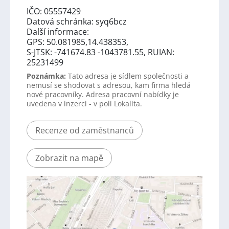
IČO: 05557429
Datová schránka: syq6bcz
Další informace:
GPS: 50.081985,14.438353,
S-JTSK: -741674.83 -1043781.55, RUIAN:
25231499
Poznámka:
Tato adresa je sídlem společnosti a
nemusí se shodovat s adresou, kam firma hledá
nové pracovníky. Adresa pracovní nabídky je
uvedena v inzerci - v poli Lokalita.
Recenze od zaměstnanců
Zobrazit na mapě