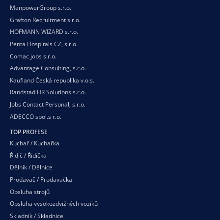
ManpowerGroup s.r.o.
Grafton Recruitment s.r.o.
HOFMANN WIZARD s.r.o.
Penta Hospitals CZ, s.r.o.
Comac jobs s.r.o.
Advantage Consulting, s.r.o.
Kaufland Česká republika v.o.s.
Randstad HR Solutions s.r.o.
Jobs Contact Personal, s.r.o.
ADECCO spol.s r.o.
TOP PROFESE
Kuchař / Kuchařka
Řidič / Řidička
Dělník / Dělnice
Prodavač / Prodavačka
Obsluha strojů
Obsluha vysokozdvižných vozíků
Skladník / Skladnice