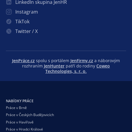
LinkedIn skupina JenHR
Instagram
TikTok
Twitter / X
JenPráce.cz
spolu s portálem
JenFirmy.cz
a náborovým
rozhraním
JenHunter
patří do rodiny
Coweo
Technologies, s. r. o.
NABÍDKY PRÁCE
Práce v Brně
Práce v Českých Budějovicích
Práce v Havířově
Práce v Hradci Králové