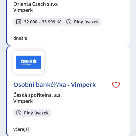
Orienta Czech s.r.o.
Vimperk
32 000 – 33 999 Kč
Plný úvazek
dnešní
Osobní bankéř/ka - Vimperk
Česká spořitelna, a.s.
Vimperk
Plný úvazek
včerejší