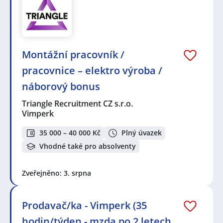
Montážní pracovník /
pracovnice – elektro výroba /
náborový bonus
Triangle Recruitment CZ s.r.o.
Vimperk
35 000 – 40 000 Kč
Plný úvazek
Vhodné také pro absolventy
Zveřejněno: 3. srpna
Prodavač/ka - Vimperk (35
hodin/týden - mzda po 2 letech