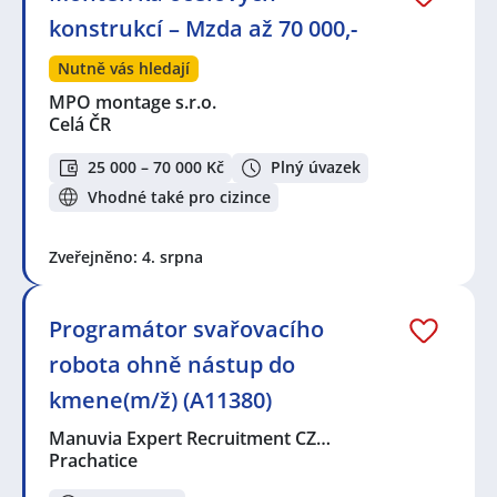
konstrukcí – Mzda až 70 000,-
Nutně vás hledají
MPO montage s.r.o.
Celá ČR
25 000 – 70 000 Kč
Plný úvazek
Vhodné také pro cizince
Zveřejněno: 4. srpna
Programátor svařovacího
robota ohně nástup do
kmene(m/ž) (A11380)
Manuvia Expert Recruitment CZ…
Prachatice