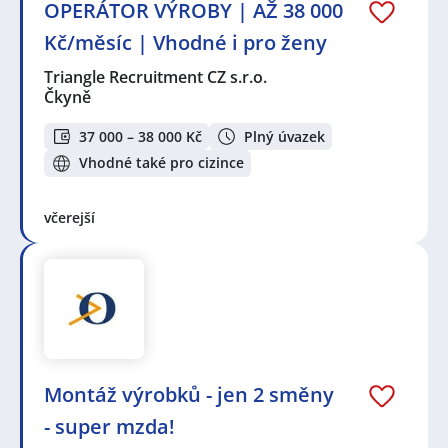
OPERÁTOR VÝROBY | AŽ 38 000
Kč/měsíc | Vhodné i pro ženy
Triangle Recruitment CZ s.r.o.
Čkyně
37 000 – 38 000 Kč
Plný úvazek
Vhodné také pro cizince
včerejší
Montáž výrobků - jen 2 směny
- super mzda!