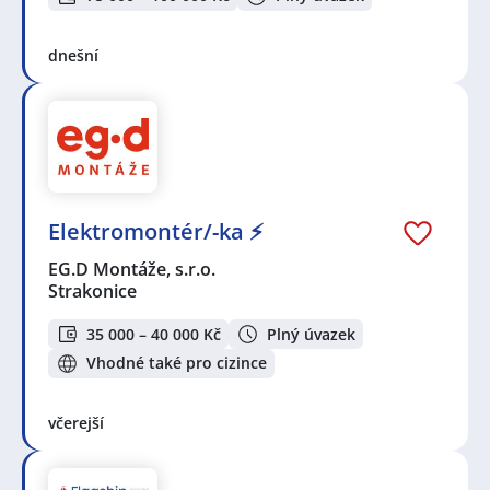
dnešní
Elektromontér/-ka ⚡
EG.D Montáže, s.r.o.
Strakonice
35 000 – 40 000 Kč
Plný úvazek
Vhodné také pro cizince
včerejší