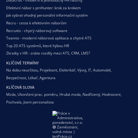
Datacruit - moderní a jednoduchý HR nástroj
Efektivní nábor s jenHunter: krok za krokem
Jak vybrat vhodný personální informační systém
Recru - cesta k efektivním náborům
Recruitis - chytrý náborový software
Teamio - moderní náborová aplikace a chytré ATS
Top 20 ATS systémů, které hýbou HR
Zkratky v HR - znáte rozdíly mezi ATS, CRM, LMS?
KLÍČOVÉ TERMÍNY
Na dobu neurčitou
,
Projektant
,
Elektrikář
,
Vývoj
,
IT
,
Automobil
,
Bezpečnost
,
Lékař
,
Agentura
KLÍČOVÁ SLOVA
Mzda
,
Ukončení prac. poměru
,
Hrubá mzda
,
Nadřízený
,
Hodnocení
,
Pochvala
,
Jsem personalista