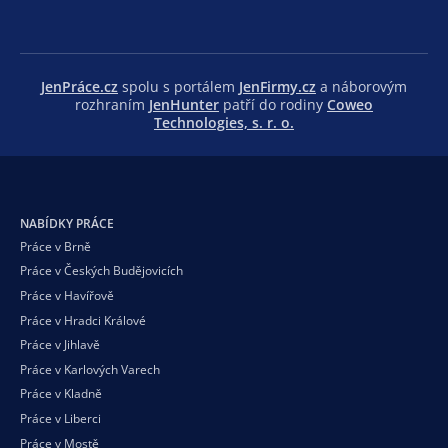
JenPráce.cz
spolu s portálem
JenFirmy.cz
a náborovým
rozhraním
JenHunter
patří do rodiny
Coweo
Technologies, s. r. o.
NABÍDKY PRÁCE
Práce v Brně
Práce v Českých Budějovicích
Práce v Havířově
Práce v Hradci Králové
Práce v Jihlavě
Práce v Karlových Varech
Práce v Kladně
Práce v Liberci
Práce v Mostě