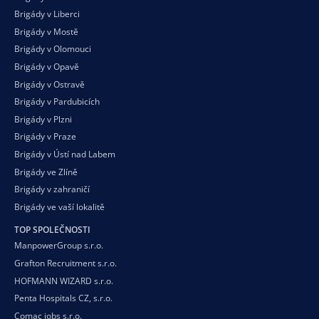
Brigády v Liberci
Brigády v Mostě
Brigády v Olomouci
Brigády v Opavě
Brigády v Ostravě
Brigády v Pardubicích
Brigády v Plzni
Brigády v Praze
Brigády v Ústí nad Labem
Brigády ve Zlíně
Brigády v zahraničí
Brigády ve vaší
lokalitě
TOP SPOLEČNOSTI
ManpowerGroup s.r.o.
Grafton Recruitment s.r.o.
HOFMANN WIZARD s.r.o.
Penta Hospitals CZ, s.r.o.
Comac jobs s.r.o.