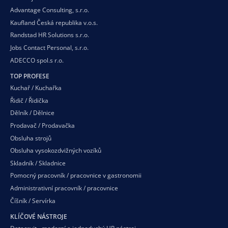
Advantage Consulting, s.r.o.
Kaufland Česká republika v.o.s.
Randstad HR Solutions s.r.o.
Jobs Contact Personal, s.r.o.
ADECCO spol.s r.o.
TOP PROFESE
Kuchař / Kuchařka
Řidič / Řidička
Dělník / Dělnice
Prodavač / Prodavačka
Obsluha strojů
Obsluha vysokozdvižných vozíků
Skladník / Skladnice
Pomocný pracovník / pracovnice v gastronomii
Administrativní pracovník / pracovnice
Číšník / Servírka
KLÍČOVÉ NÁSTROJE