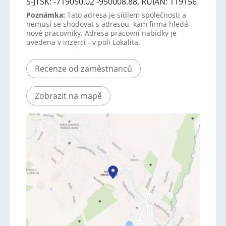
S-JTSK: -719050.02 -950008.88, RUIAN: 119156
Poznámka:
Tato adresa je sídlem společnosti a
nemusí se shodovat s adresou, kam firma hledá
nové pracovníky. Adresa pracovní nabídky je
uvedena v inzerci - v poli Lokalita.
Recenze od zaměstnanců
Zobrazit na mapě