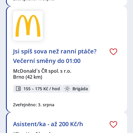
Jsi spíš sova než ranní ptáče?
Večerní směny do 01:00
McDonald`s ČR spol. s r.o.
Brno
(42 km)
155 – 175 Kč / hod
Brigáda
Zveřejněno: 3. srpna
Asistent/ka - až 200 Kč/h