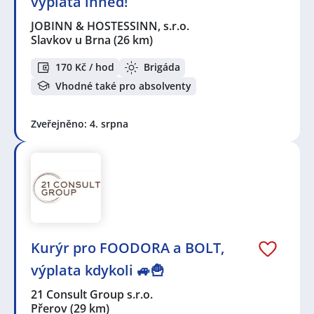
výplata ihned!
JOBINN & HOSTESSINN, s.r.o.
Slavkov u Brna
(26 km)
170 Kč / hod
Brigáda
Vhodné také pro absolventy
Zveřejněno: 4. srpna
Kurýr pro FOODORA a BOLT,
výplata kdykoli 🚙🍟
21 Consult Group s.r.o.
Přerov
(29 km)