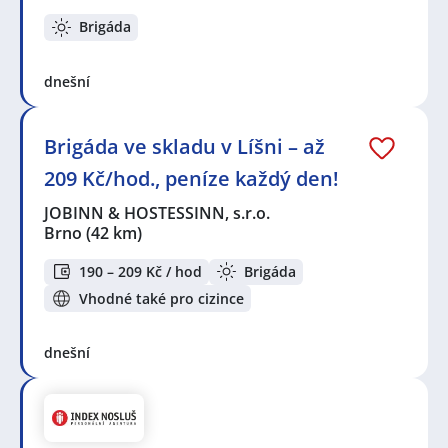
Brigáda
dnešní
Brigáda ve skladu v Líšni – až
209 Kč/hod., peníze každý den!
JOBINN & HOSTESSINN, s.r.o.
Brno
(42 km)
190 – 209 Kč / hod
Brigáda
Vhodné také pro cizince
dnešní