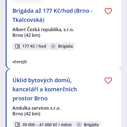
Brigáda až 177 Kč/hod (Brno -
Tkalcovská)
Albert Česká republika, s.r.o.
Brno
(42 km)
177 Kč / hod
Brigáda
včerejší
Úklid bytových domů,
kanceláří a komerčních
prostor Brno
Andulka services s.r.o.
Brno
(42 km)
39 000 – 41 000 Kč / měsíc
Brigáda