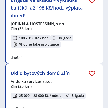
Brigáda ve skladu – vykládka
balíčků, až 198 Kč/hod., výplata
ihned!
JOBINN & HOSTESSINN, s.r.o.
Zlín
(35 km)
180 – 198 Kč / hod
Brigáda
Vhodné také pro cizince
dnešní
Úklid bytových domů Zlín
Andulka services s.r.o.
Zlín
(35 km)
25 000 – 28 000 Kč / měsíc
Brigáda