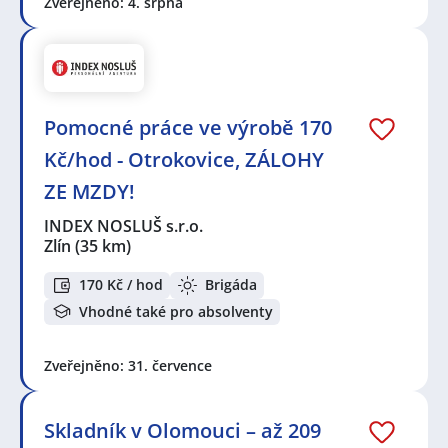
Zveřejněno: 4. srpna
Pomocné práce ve výrobě 170
Kč/hod - Otrokovice, ZÁLOHY
ZE MZDY!
INDEX NOSLUŠ s.r.o.
Zlín
(35 km)
170 Kč / hod
Brigáda
Vhodné také pro absolventy
Zveřejněno: 31. července
Skladník v Olomouci – až 209