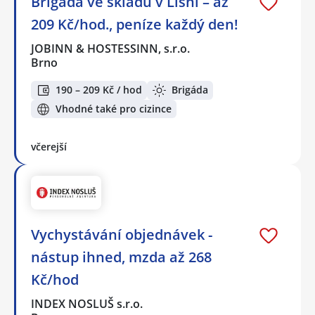
Brigáda ve skladu v Líšni – až
209 Kč/hod., peníze každý den!
JOBINN & HOSTESSINN, s.r.o.
Brno
190 – 209 Kč / hod
Brigáda
Vhodné také pro cizince
včerejší
Vychystávání objednávek -
nástup ihned, mzda až 268
Kč/hod
INDEX NOSLUŠ s.r.o.