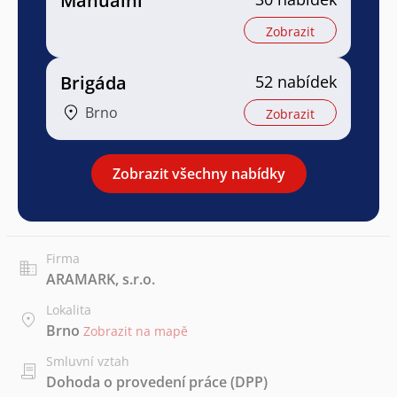
Manuální
Zobrazit
Brigáda
52 nabídek
Brno
Zobrazit
Zobrazit všechny nabídky
Firma
ARAMARK, s.r.o.
Lokalita
Brno
Zobrazit na mapě
Smluvní vztah
Dohoda o provedení práce (DPP)