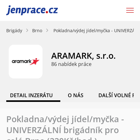
JenPráce.cz
Brigády
Brno
Pokladna/výdej jídel/myčka - UNIVERZÁLNÍ
ARAMARK, s.r.o.
86 nabídek práce
DETAIL INZERÁTU
O NÁS
DALŠÍ VOLNÉ PO
Pokladna/výdej jídel/myčka -
UNIVERZÁLNÍ brigádník pro