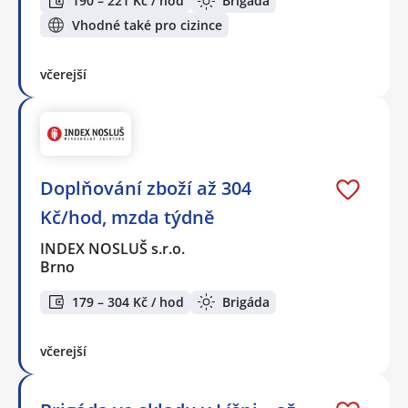
190 – 221 Kč / hod
Brigáda
Vhodné také pro cizince
včerejší
Doplňování zboží až 304
Kč/hod, mzda týdně
INDEX NOSLUŠ s.r.o.
Brno
179 – 304 Kč / hod
Brigáda
včerejší