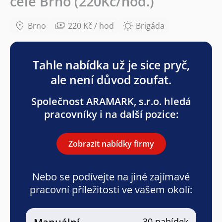
celé Brno (220Kč/hod.)
Brno
220 Kč / hod
Brigáda
Tahle nabídka už je sice pryč,
ale není důvod zoufat.
Společnost ARAMARK, s.r.o. hledá
pracovníky i na další pozice:
Zobrazit nabídky firmy
Nebo se podívejte na jiné zajímavé
pracovní příležitosti ve vašem okolí:
30 nabídek