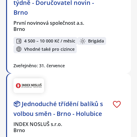
týdně - Doručovatel novin -
Brno
První novinová společnost a.s.
Brno
4 500 – 10 000 Kč / měsíc
Brigáda
Vhodné také pro cizince
Zveřejněno: 31. července
📦 Jednoduché třídění balíků s
volbou směn - Brno - Holubice
INDEX NOSLUŠ s.r.o.
Brno