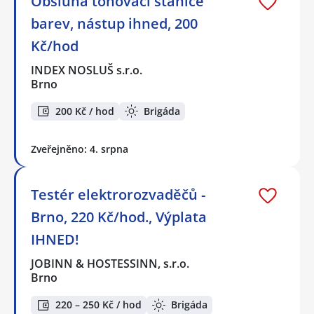
Obsluha tónovací stanice
barev, nástup ihned, 200
Kč/hod
INDEX NOSLUŠ s.r.o.
Brno
200 Kč / hod
Brigáda
Zveřejněno: 4. srpna
Testér elektrorozvaděčů -
Brno, 220 Kč/hod., Výplata
IHNED!
JOBINN & HOSTESSINN, s.r.o.
Brno
220 – 250 Kč / hod
Brigáda