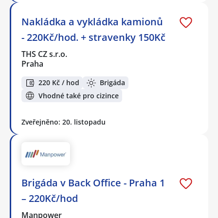
Nakládka a vykládka kamionů
- 220Kč/hod. + stravenky 150Kč
THS CZ s.r.o.
Praha
220 Kč / hod
Brigáda
Vhodné také pro cizince
Zveřejněno: 20. listopadu
Brigáda v Back Office - Praha 1
– 220Kč/hod
Manpower