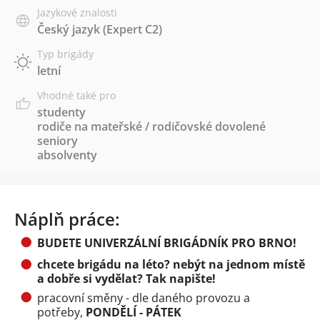
Jazykové znalosti
Český jazyk
(Expert C2)
Typ brigády
letní
Vhodné také pro
studenty
rodiče na mateřské / rodičovské dovolené
seniory
absolventy
Náplň práce:
BUDETE UNIVERZÁLNÍ BRIGÁDNÍK PRO BRNO!
chcete brigádu na léto? nebýt na jednom místě
a dobře si vydělat? Tak napište!
pracovní směny - dle daného provozu a
potřeby,
PONDĚLÍ - PÁTEK