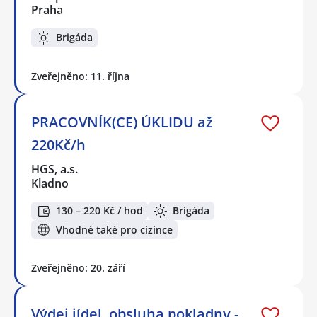
Praha
Brigáda
Zveřejněno: 11. října
PRACOVNÍK(CE) ÚKLIDU až
220Kč/h
HGS, a.s.
Kladno
130 – 220 Kč / hod
Brigáda
Vhodné také pro cizince
Zveřejněno: 20. září
Výdej jídel, obsluha pokladny -