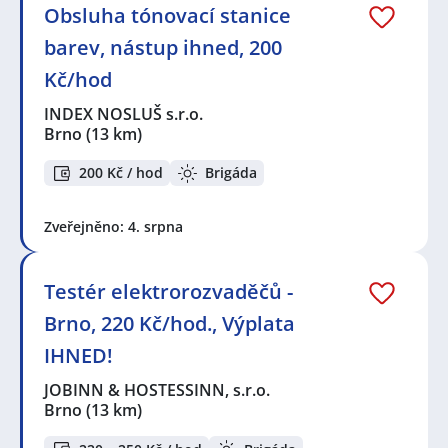
Obsluha tónovací stanice
barev, nástup ihned, 200
Kč/hod
INDEX NOSLUŠ s.r.o.
Brno
(13 km)
200 Kč / hod
Brigáda
Zveřejněno: 4. srpna
Testér elektrorozvaděčů -
Brno, 220 Kč/hod., Výplata
IHNED!
JOBINN & HOSTESSINN, s.r.o.
Brno
(13 km)