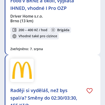
Food v BRNĚ a okolí, výplata
IHNED, vhodné I Pro OZP
Driver Home s.r.o.
Brno
(13 km)
200 – 400 Kč / hod
Brigáda
Vhodné také pro cizince
Zveřejněno: 7. srpna
Raději si vyděláš, než bys
spal/a? Směny do 02:30/03:30,