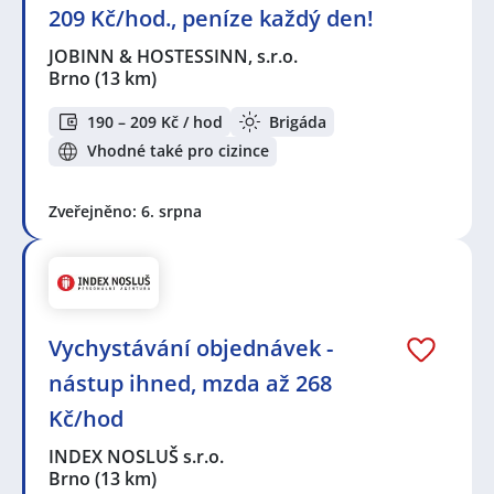
209 Kč/hod., peníze každý den!
JOBINN & HOSTESSINN, s.r.o.
Brno
(13 km)
190 – 209 Kč / hod
Brigáda
Vhodné také pro cizince
Zveřejněno: 6. srpna
Vychystávání objednávek -
nástup ihned, mzda až 268
Kč/hod
INDEX NOSLUŠ s.r.o.
Brno
(13 km)