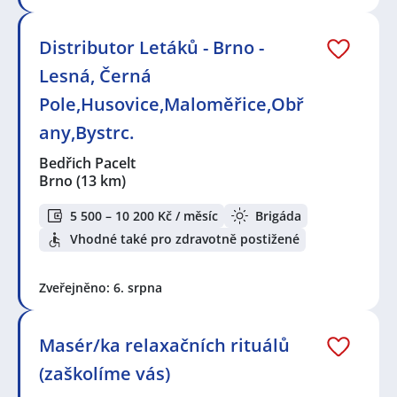
Distributor Letáků - Brno -
Lesná, Černá
Pole,Husovice,Maloměřice,Obř
any,Bystrc.
Bedřich Pacelt
Brno
(13 km)
5 500 – 10 200 Kč / měsíc
Brigáda
Vhodné také pro zdravotně postižené
Zveřejněno: 6. srpna
Masér/ka relaxačních rituálů
(zaškolíme vás)