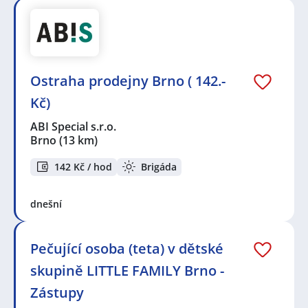
Ostraha prodejny Brno ( 142.-
Kč)
ABI Special s.r.o.
Brno
(13 km)
142 Kč / hod
Brigáda
dnešní
Pečující osoba (teta) v dětské
skupině LITTLE FAMILY Brno -
Zástupy