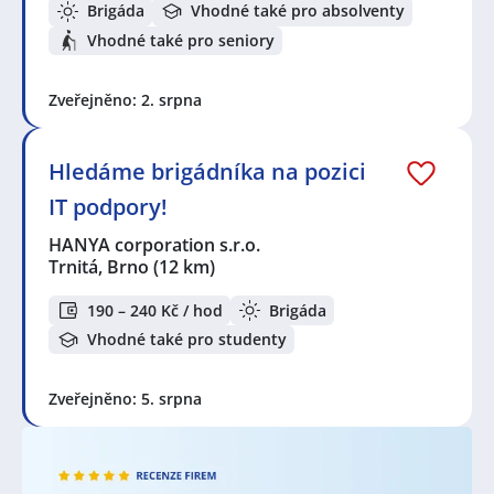
Brigáda
Vhodné také pro absolventy
Železné
,
Mikulov, okres Břeclav
,
Čermákovice
,
Břeclav
Vhodné také pro seniory
Zveřejněno: 2. srpna
Hledáme brigádníka na pozici
IT podpory!
HANYA corporation s.r.o.
Trnitá, Brno
(12 km)
190 – 240 Kč / hod
Brigáda
Vhodné také pro studenty
Zveřejněno: 5. srpna