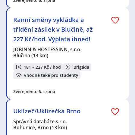
Zveřejněno: 6. srpna
Ranní směny vykládka a
třídění zásilek v Blučině, až
227 Kč/hod. Výplata ihned!
JOBINN & HOSTESSINN, s.r.o.
Blučina
(13 km)
181 – 227 Kč / hod
Brigáda
Vhodné také pro studenty
Zveřejněno: 6. srpna
Uklízeč/Uklízečka Brno
Správná databáze s.r.o.
Bohunice, Brno
(13 km)