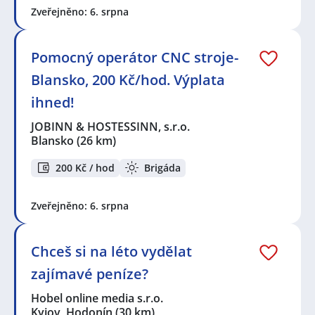
Zveřejněno: 6. srpna
Pomocný operátor CNC stroje-
Blansko, 200 Kč/hod. Výplata
ihned!
JOBINN & HOSTESSINN, s.r.o.
Blansko
(26 km)
200 Kč / hod
Brigáda
Zveřejněno: 6. srpna
Chceš si na léto vydělat
zajímavé peníze?
Hobel online media s.r.o.
Kyjov, Hodonín
(30 km)