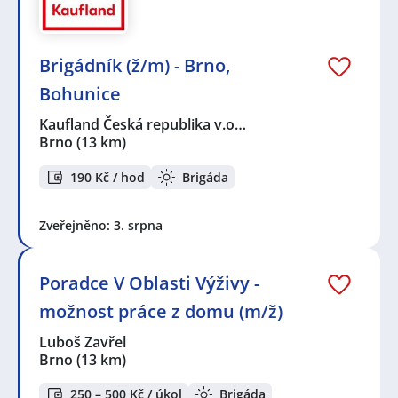
Brigádník (ž/m) - Brno,
Bohunice
Kaufland Česká republika v.o…
Brno
(13 km)
190 Kč / hod
Brigáda
Zveřejněno: 3. srpna
Poradce V Oblasti Výživy -
možnost práce z domu (m/ž)
Luboš Zavřel
Brno
(13 km)
250 – 500 Kč / úkol
Brigáda