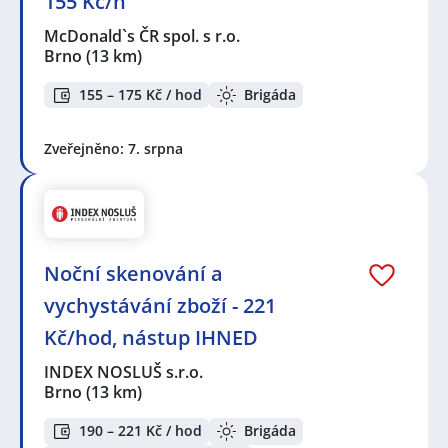
155 Kč/h
McDonald`s ČR spol. s r.o.
Brno
(13 km)
155 – 175 Kč / hod
Brigáda
Zveřejněno: 7. srpna
Noční skenování a
vychystávání zboží - 221
Kč/hod, nástup IHNED
INDEX NOSLUŠ s.r.o.
Brno
(13 km)
190 – 221 Kč / hod
Brigáda