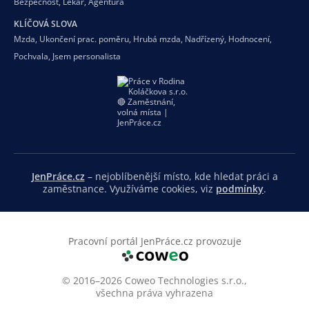
Bezpečnost
,
Lékař
,
Agentura
KLÍČOVÁ SLOVA
Mzda
,
Ukončení prac. poměru
,
Hrubá mzda
,
Nadřízený
,
Hodnocení
,
Pochvala
,
Jsem personalista
JenPráce.cz
– nejoblíbenější místo, kde hledat práci a
zaměstnance. Využíváme cookies, viz
podmínky
.
Pracovní portál JenPráce.cz provozuje
© 2016–2026 Coweo Technologies s.r.o.,
všechna práva vyhrazena