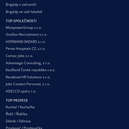
Brigády v zahraničí
Brigády ve vaší
lokalitě
TOP SPOLEČNOSTI
ManpowerGroup s.r.o.
Grafton Recruitment s.r.o.
HOFMANN WIZARD s.r.o.
Penta Hospitals CZ, s.r.o.
Comac jobs s.r.o.
Advantage Consulting, s.r.o.
Kaufland Česká republika v.o.s.
Randstad HR Solutions s.r.o.
Jobs Contact Personal, s.r.o.
ADECCO spol.s r.o.
TOP PROFESE
Kuchař / Kuchařka
Řidič / Řidička
Dělník / Dělnice
Prodavač / Prodavačka