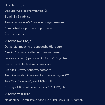
Obsluha strojů
Obsluha vysokozdvižných vozíků
Skladník / Skladnice
Pomocný pracovník / pracovnice v gastronomii
Administrativní pracovník / pracovnice
Číšník / Servírka
KLÍČOVÉ NÁSTROJE
Datacruit - moderní a jednoduchý HR nástroj
Efektivní nábor s jenHunter: krok za krokem
Jak vybrat vhodný personální informační systém
Recru - cesta k efektivním náborům
Recruitis - chytrý náborový software
Teamio - moderní náborová aplikace a chytré ATS
Top 20 ATS systémů, které hýbou HR
Zkratky v HR - znáte rozdíly mezi ATS, CRM, LMS?
KLÍČOVÉ TERMÍNY
Na dobu neurčitou
,
Projektant
,
Elektrikář
,
Vývoj
,
IT
,
Automobil
,