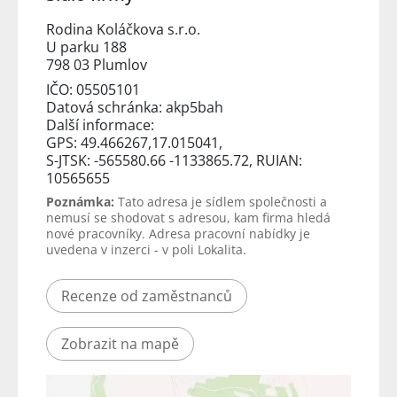
Rodina Koláčkova s.r.o.
U parku 188
798 03 Plumlov
IČO: 05505101
Datová schránka: akp5bah
Další informace:
GPS: 49.466267,17.015041,
S-JTSK: -565580.66 -1133865.72, RUIAN:
10565655
Poznámka:
Tato adresa je sídlem společnosti a
nemusí se shodovat s adresou, kam firma hledá
nové pracovníky. Adresa pracovní nabídky je
uvedena v inzerci - v poli Lokalita.
Recenze od zaměstnanců
Zobrazit na mapě