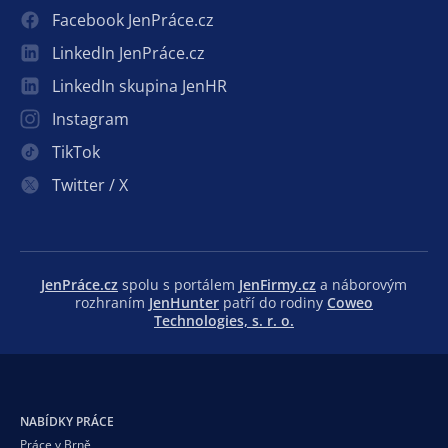
Facebook JenPráce.cz
LinkedIn JenPráce.cz
LinkedIn skupina JenHR
Instagram
TikTok
Twitter / X
JenPráce.cz
spolu s portálem
JenFirmy.cz
a náborovým
rozhraním
JenHunter
patří do rodiny
Coweo
Technologies, s. r. o.
NABÍDKY PRÁCE
Práce v Brně